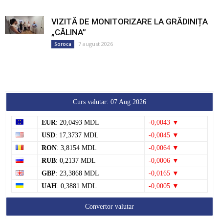
VIZITĂ DE MONITORIZARE LA GRĂDINIȚA
„CĂLINA”
7 august 2026
Soroca
Curs valutar: 07 Aug 2026
EUR
: 20,0493 MDL
-0,0043 ▼
USD
: 17,3737 MDL
-0,0045 ▼
RON
: 3,8154 MDL
-0,0064 ▼
RUB
: 0,2137 MDL
-0,0006 ▼
GBP
: 23,3868 MDL
-0,0165 ▼
UAH
: 0,3881 MDL
-0,0005 ▼
Convertor valutar