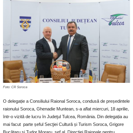
Foto: CR Soroca
O delegație a Consiliului Raional Soroca, condusă de președintele
raionului Soroca, Ghenadie Muntean, s-a aflat miercuri, 18 aprilie,
într-o vizită de lucru în Judeţul Tulcea, România. Din delegația au
mai facut parte șeful Secţiei Cultură și Turism Soroca, Grigore
Bucătaru şi Tudor Moraru, șef al Direcției Raionale pentru