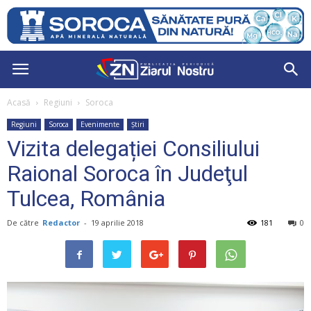
Acasă
Regiuni
Soroca
Regiuni
Soroca
Evenimente
Știri
Vizita delegației Consiliului
Raional Soroca în Judeţul
Tulcea, România
De către
Redactor
-
19 aprilie 2018
181
0