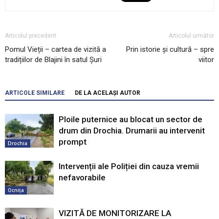
Articolul precedent
Articolul următor
Pomul Vieții – cartea de vizită a
Prin istorie și cultură – spre
tradițiilor de Blajini în satul Șuri
viitor
ARTICOLE SIMILARE
DE LA ACELAȘI AUTOR
Ploile puternice au blocat un sector de
drum din Drochia. Drumarii au intervenit
prompt
Drochia
Intervenții ale Poliției din cauza vremii
nefavorabile
Ocnița
VIZITĂ DE MONITORIZARE LA