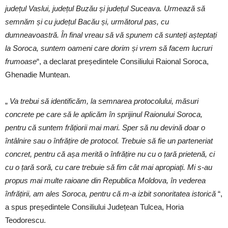
județul Vaslui, județul Buzău și județul Suceava. Urmează să
semnăm și cu județul Bacău și, următorul pas, cu
dumneavoastră. În final vreau să vă spunem că sunteți așteptați
la Soroca, suntem oameni care dorim și vrem să facem lucruri
frumoase
“, a declarat președintele Consiliului Raional Soroca,
Ghenadie Muntean.
„
Va trebui să identificăm, la semnarea protocolului, măsuri
concrete pe care să le aplicăm în sprijinul Raionului Soroca,
pentru că suntem frățiorii mai mari. Sper să nu devină doar o
întâlnire sau o înfrățire de protocol. Trebuie să fie un parteneriat
concret, pentru că așa merită o înfrățire nu cu o țară prietenă, ci
cu o țară soră, cu care trebuie să fim cât mai apropiați. Mi s-au
propus mai multe raioane din Republica Moldova, în vederea
înfrățirii, am ales Soroca, pentru că m-a izbit sonoritatea istorică
“,
a spus președintele Consiliului Județean Tulcea, Horia
Teodorescu.