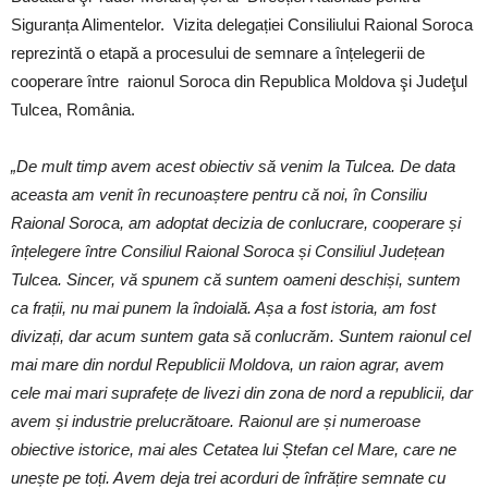
Siguranța Alimentelor. Vizita delegației Consiliului Raional Soroca
reprezintă o etapă a procesului de semnare a înțelegerii de
cooperare între raionul Soroca din Republica Moldova şi Judeţul
Tulcea, România.
„De mult timp avem acest obiectiv să venim la Tulcea. De data
aceasta am venit în recunoaștere pentru că noi, în Consiliu
Raional Soroca, am adoptat decizia de conlucrare, cooperare și
înțelegere între Consiliul Raional Soroca și Consiliul Județean
Tulcea. Sincer, vă spunem că suntem oameni deschiși, suntem
ca frații, nu mai punem la îndoială. Așa a fost istoria, am fost
divizați, dar acum suntem gata să conlucrăm. Suntem raionul cel
mai mare din nordul Republicii Moldova, un raion agrar, avem
cele mai mari suprafețe de livezi din zona de nord a republicii, dar
avem și industrie prelucrătoare. Raionul are și numeroase
obiective istorice, mai ales Cetatea lui Ștefan cel Mare, care ne
unește pe toți. Avem deja trei acorduri de înfrățire semnate cu