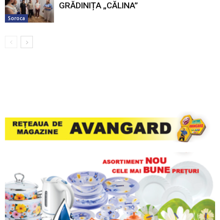
GRĂDINIȚA „CĂLINA”
Soroca