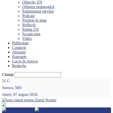
Obiectiv ZN
Odiseea pedagogică
Parlamentul elevilor
Podcast
Portrete în timp
Reflecții
Reteta ZN
Școala mea
Video
Publicitate
Contacte
Abonare
Rapoarte
Lucru în Soroca
Redacția
Căutați
21
C
Soroca, MD
vineri, 07 august 2026
Ziarul Nostru