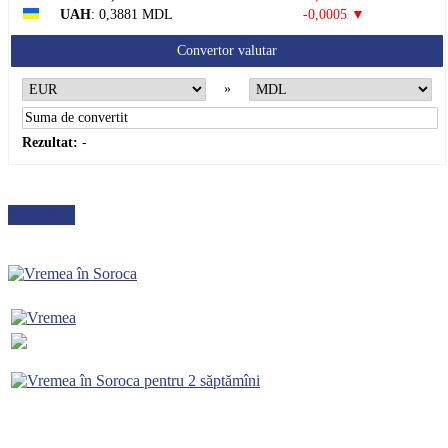
UAH
: 0,3881 MDL
-0,0005 ▼
Convertor valutar
»
Rezultat:
-
METEO