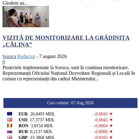
Glodeni au...
VIZITĂ DE MONITORIZARE LA GRĂDINIȚA
„CĂLINA”
Soroca
Redactor
-
7 august 2026
0
Proiectele implementate la Soroca, sunt în continua monitorizare.
Reprezentanții Oficiului Național Dezvoltare Regională și Locală în
comun cu reprezentanții din cadrul Ministerului...
Curs valutar: 07 Aug 2026
EUR
: 20,0493 MDL
-0,0043 ▼
USD
: 17,3737 MDL
-0,0045 ▼
RON
: 3,8154 MDL
-0,0064 ▼
RUB
: 0,2137 MDL
-0,0006 ▼
GBP
: 23,3868 MDL
-0,0165 ▼