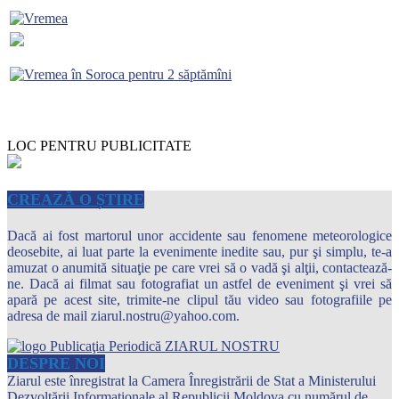
LOC PENTRU PUBLICITATE
CREAZĂ O ȘTIRE
Dacă ai fost martorul unor accidente sau fenomene meteorologice
deosebite, ai luat parte la evenimente inedite sau, pur şi simplu, te-a
amuzat o anumită situaţie pe care vrei să o vadă şi alţii, contactează-
ne. Dacă ai filmat sau fotografiat un astfel de eveniment şi vrei să
apară pe acest site, trimite-ne clipul tău video sau fotografiile pe
adresa de mail ziarul.nostru@yahoo.com.
DESPRE NOI
Ziarul este înregistrat la Camera Înregistrării de Stat a Ministerului
Dezvoltării Informaţionale al Republicii Moldova cu numărul de