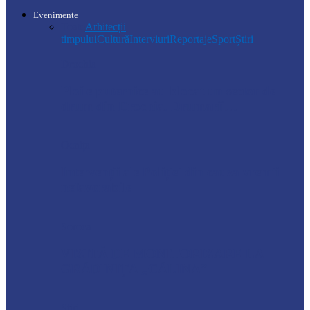
Evenimente
Toate
Arhitecții
timpului
Cultură
Interviuri
Reportaje
Sport
Știri
Drochia
Ploile puternice au blocat un sector de
drum din Drochia. Drumarii…
Ocnița
Intervenții ale Poliției din cauza vremii
nefavorabile
Soroca
VIZITĂ DE MONITORIZARE LA
GRĂDINIȚA „CĂLINA”
Știri