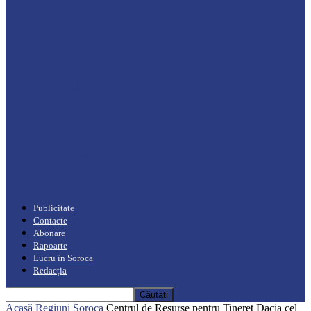
Drochia
„INIMI MICI, TALENTE MARI”(I parte)
– Un dar muzical pentru mame…
Podcast
Moro mahalajiu Podcast cu Robert Cerari
Podcast
“Moro mahalajiu” Podcast cu Marin Alla
Publicitate
Contacte
Abonare
Rapoarte
Lucru în Soroca
Redacția
Acasă
Regiuni
Soroca
Centrul de Resurse pentru Tineret Dacia cel