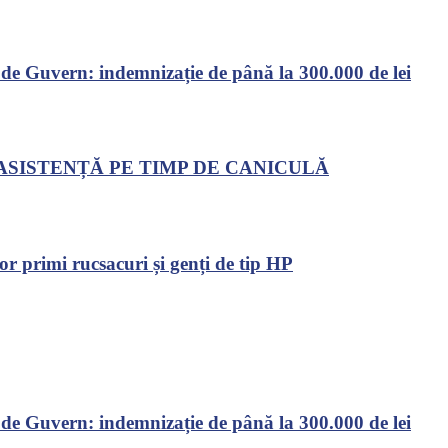
 de Guvern: indemnizație de până la 300.000 de lei
ASISTENȚĂ PE TIMP DE CANICULĂ
or primi rucsacuri și genți de tip HP
 de Guvern: indemnizație de până la 300.000 de lei