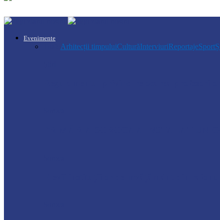
Evenimente
Toate
Arhitecții timpului
Cultură
Interviuri
Reportaje
Sport
Ș
Știri
Regulamentul privind relocarea profesorilo
Soroca
PRIMĂRIA SOROCA A INSTALAT UN C
Soroca
Elevii instituțiilor de învățământ din raion
Soroca