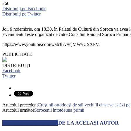
266
Distribuiți pe Facebook
Distribuiți pe Twitter
Joi, 9 noiembrie, ora 18.30, în Palatul de Cultură din Soroca va avea l
Evenimentul este organizat de către Consiliul Raional Soroca Primar
https://www.youtube.com/watch?v=cjMWvUSXPVI
PUBLICITATE
DISTRIBUIȚI
Facebook
Twitter
Articolul precedent
Creştinii ortodocşi de stil vechi îl cinstesc astăzi
Articolul următor
Sorocenii întotdeuna primii
ARTICOLE SIMILARE
DE LA ACELAȘI AUTOR