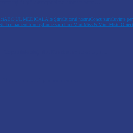
, cercetați după descoperirea unor plante…
ici
ABC-UL MEDICAL
Alte Știri
Cititorul nostru
Concursuri
Cuvinte pen
Sfat cu oameni frumoși
Lume soro lume
Mini-Miss & Mini-Mister
Obiec
opiii talentați din Drochia aduc emoție…
 Un dar muzical pentru mame…