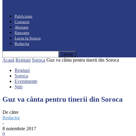
“Moro mahalajiu” Podcast cu Marin Alla
Publicitate
Contacte
Abonare
Rapoarte
Lucru în Soroca
Redacția
Acasă
Regiuni
Soroca
Guz va cânta pentru tinerii din Soroca
Regiuni
Soroca
Evenimente
Știri
Guz va cânta pentru tinerii din Soroca
De către
Redactor
-
8 noiembrie 2017
0