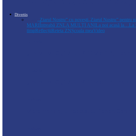
Percheziții antidrog la Soroca: doi bărbați
Divertis
Toate
,,Ziarul Nostru” cu povești
„Ziarul Nostru” pentru p
MARI
Întreabă ZN
LA MULŢI ANI
La noi acasă la…
La 
timp
Reflecții
Reteta ZN
Școala mea
Video
Drochia
„INIMI MICI, TALENTE MARI”(II parte)– C
Drochia
„INIMI MICI, TALENTE MARI”(I parte) –
Podcast
Moro mahalajiu Podcast cu Robert Cerari
Podcast