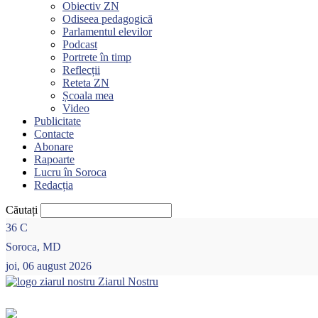
Obiectiv ZN
Odiseea pedagogică
Parlamentul elevilor
Podcast
Portrete în timp
Reflecții
Reteta ZN
Școala mea
Video
Publicitate
Contacte
Abonare
Rapoarte
Lucru în Soroca
Redacția
Căutați
36
C
Soroca, MD
joi, 06 august 2026
Ziarul Nostru