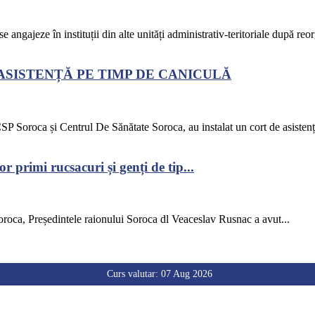
se angajeze în instituții din alte unități administrativ-teritoriale după reor
ASISTENȚĂ PE TIMP DE CANICULĂ
P Soroca și Centrul De Sănătate Soroca, au instalat un cort de asistență
r primi rucsacuri și genți de tip...
oroca, Președintele raionului Soroca dl Veaceslav Rusnac a avut...
Curs valutar: 07 Aug 2026