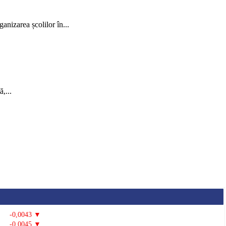
ganizarea școlilor în...
,...
-0,0043 ▼
-0,0045 ▼