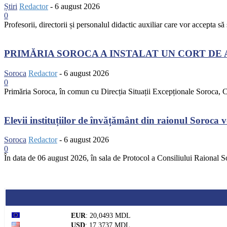
Știri
Redactor
-
6 august 2026
0
Profesorii, directorii și personalul didactic auxiliar care vor accepta să 
PRIMĂRIA SOROCA A INSTALAT UN CORT DE 
Soroca
Redactor
-
6 august 2026
0
Primăria Soroca, în comun cu Direcția Situații Excepționale Soroca, CS
Elevii instituțiilor de învățământ din raionul Soroca vo
Soroca
Redactor
-
6 august 2026
0
În data de 06 august 2026, în sala de Protocol a Consiliului Raional S
EUR
: 20,0493 MDL
USD
: 17,3737 MDL