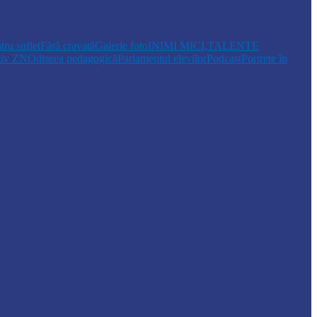
tru suflet
Fără cravată
Galerie foto
INIMI MICI,TALENTE
tiv ZN
Odiseea pedagogică
Parlamentul elevilor
Podcast
Portrete în