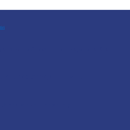
tiri
r, aprobat de Guvern: indemnizație de până la…
ORT DE ASISTENȚĂ PE TIMP DE…
ul Soroca vor primi rucsacuri și…