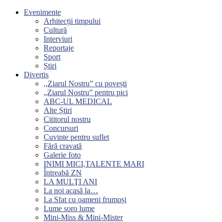
Evenimente
Arhitecții timpului
Cultură
Interviuri
Reportaje
Sport
Știri
Divertis
,,Ziarul Nostru” cu povești
„Ziarul Nostru” pentru pici
ABC-UL MEDICAL
Alte Știri
Cititorul nostru
Concursuri
Cuvinte pentru suflet
Fără cravată
Galerie foto
INIMI MICI,TALENTE MARI
Întreabă ZN
LA MULŢI ANI
La noi acasă la…
La Sfat cu oameni frumoși
Lume soro lume
Mini-Miss & Mini-Mister