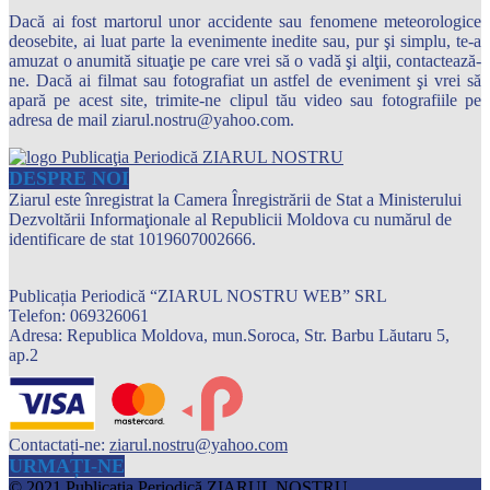
Dacă ai fost martorul unor accidente sau fenomene meteorologice
deosebite, ai luat parte la evenimente inedite sau, pur şi simplu, te-a
amuzat o anumită situaţie pe care vrei să o vadă şi alţii, contactează-
ne. Dacă ai filmat sau fotografiat un astfel de eveniment şi vrei să
apară pe acest site, trimite-ne clipul tău video sau fotografiile pe
adresa de mail ziarul.nostru@yahoo.com.
DESPRE NOI
Ziarul este înregistrat la Camera Înregistrării de Stat a Ministerului
Dezvoltării Informaţionale al Republicii Moldova cu numărul de
identificare de stat 1019607002666.
Publicația Periodică “ZIARUL NOSTRU WEB” SRL
Telefon: 069326061
Adresa: Republica Moldova, mun.Soroca, Str. Barbu Lăutaru 5,
ap.2
Contactați-ne:
ziarul.nostru@yahoo.com
URMAȚI-NE
© 2021 Publicaţia Periodică ZIARUL NOSTRU