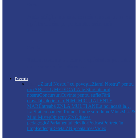
Soroca
Autoritățile monitorizează alimentarea cu
apă la Cosăuți, pe fondul scăderii
nivelului…
Ocnița
Tutun ascuns pe corp, depistat la punctul
de trecere a frontierei…
Divertis
Toate
,,Ziarul Nostru” cu povești
„Ziarul Nostru” pentru
pici
ABC-UL MEDICAL
Alte Știri
Cititorul
nostru
Concursuri
Cuvinte pentru suflet
Fără
cravată
Galerie foto
INIMI MICI,TALENTE
MARI
Întreabă ZN
LA MULŢI ANI
La noi acasă la…
La Sfat cu oameni frumoși
Lume soro lume
Mini-Miss &
Mini-Mister
Obiectiv ZN
Odiseea
pedagogică
Parlamentul elevilor
Podcast
Portrete în
timp
Reflecții
Reteta ZN
Școala mea
Video