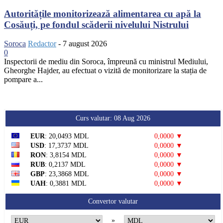
Autoritățile monitorizează alimentarea cu apă la
Cosăuți, pe fondul scăderii nivelului Nistrului
Soroca
Redactor
-
7 august 2026
0
Inspectorii de mediu din Soroca, împreună cu ministrul Mediului,
Gheorghe Hajder, au efectuat o vizită de monitorizare la stația de
pompare a...
Curs valutar: 08 Aug 2026
EUR
: 20,0493 MDL
0,0000 ▼
USD
: 17,3737 MDL
0,0000 ▼
RON
: 3,8154 MDL
0,0000 ▼
RUB
: 0,2137 MDL
0,0000 ▼
GBP
: 23,3868 MDL
0,0000 ▼
UAH
: 0,3881 MDL
0,0000 ▼
Convertor valutar
»