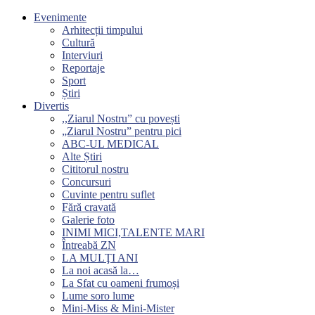
Evenimente
Arhitecții timpului
Cultură
Interviuri
Reportaje
Sport
Știri
Divertis
,,Ziarul Nostru” cu povești
„Ziarul Nostru” pentru pici
ABC-UL MEDICAL
Alte Știri
Cititorul nostru
Concursuri
Cuvinte pentru suflet
Fără cravată
Galerie foto
INIMI MICI,TALENTE MARI
Întreabă ZN
LA MULŢI ANI
La noi acasă la…
La Sfat cu oameni frumoși
Lume soro lume
Mini-Miss & Mini-Mister