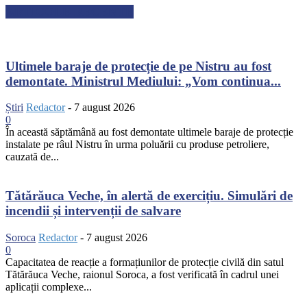
ARTICOLE RECENTE
Ultimele baraje de protecție de pe Nistru au fost
demontate. Ministrul Mediului: „Vom continua...
Știri
Redactor
-
7 august 2026
0
În această săptămână au fost demontate ultimele baraje de protecție
instalate pe râul Nistru în urma poluării cu produse petroliere,
cauzată de...
Tătărăuca Veche, în alertă de exercițiu. Simulări de
incendii și intervenții de salvare
Soroca
Redactor
-
7 august 2026
0
Capacitatea de reacție a formațiunilor de protecție civilă din satul
Tătărăuca Veche, raionul Soroca, a fost verificată în cadrul unei
aplicații complexe...