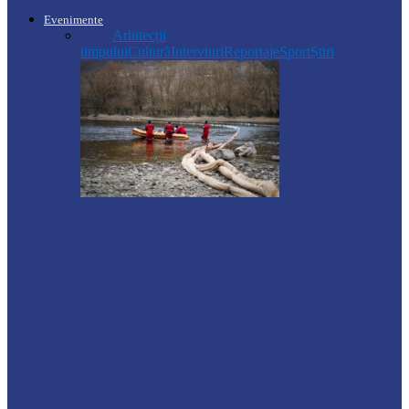
Evenimente
Toate
Arhitecții
timpului
Cultură
Interviuri
Reportaje
Sport
Știri
Știri
Ultimele baraje de protecție de pe Nistru
au fost demontate. Ministrul…
Soroca
Tătărăuca Veche, în alertă de exercițiu.
Simulări de incendii și intervenții…