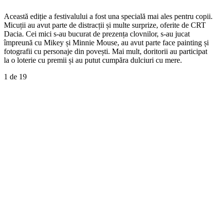
Această ediție a festivalului a fost una specială mai ales pentru copii.
Micuții au avut parte de distracții și multe surprize, oferite de CRT
Dacia. Cei mici s-au bucurat de prezența clovnilor, s-au jucat
împreună cu Mikey și Minnie Mouse, au avut parte face painting și
fotografii cu personaje din povești. Mai mult, doritorii au participat
la o loterie cu premii și au putut cumpăra dulciuri cu mere.
1
de 19