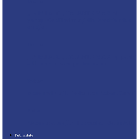
Drochia
„INIMI MICI, TALENTE MARI”(II
parte)– Copiii talentați din Drochia aduc
emoție…
Drochia
„INIMI MICI, TALENTE MARI”(I parte)
– Un dar muzical pentru mame…
Podcast
Moro mahalajiu Podcast cu Robert Cerari
Podcast
“Moro mahalajiu” Podcast cu Marin Alla
Publicitate