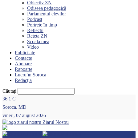
Obiectiv ZN
Odiseea pedagogică
Parlamentul elevilor
Podcast
Portrete în timp
Reflecții
Reteta ZN
Școala mea
Video
Publicitate
Contacte
Abonare
Rapoarte
Lucru în Soroca
Redacția
Căutați
36.1
C
Soroca, MD
vineri, 07 august 2026
Ziarul Nostru