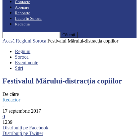
Contacte
Abonare
Rapoarte
Lucru în Soroca
Redacția
Acasă
Regiuni
Soroca
Festivalul Mărului-distracția copiilor
Regiuni
Soroca
Evenimente
Știri
Festivalul Mărului-distracția copiilor
De către
Redactor
-
17 septembrie 2017
0
1239
Distribuiți pe Facebook
Distribuiți pe Twitter