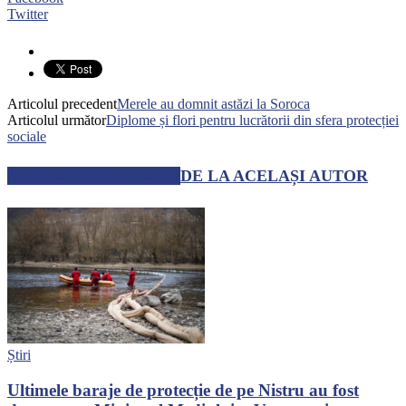
Twitter
Articolul precedent
Merele au domnit astăzi la Soroca
Articolul următor
Diplome și flori pentru lucrătorii din sfera protecției
sociale
ARTICOLE SIMILARE
DE LA ACELAȘI AUTOR
Știri
Ultimele baraje de protecție de pe Nistru au fost