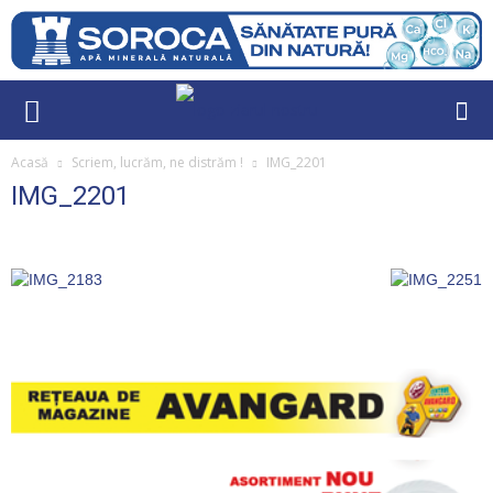
Acasă
Scriem, lucrăm, ne distrăm !
IMG_2201
IMG_2201