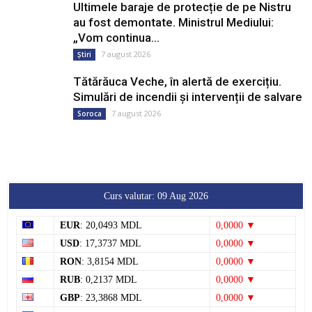
Ultimele baraje de protecție de pe Nistru
au fost demontate. Ministrul Mediului:
„Vom continua...
7 august 2026
Știri
Tătărăuca Veche, în alertă de exercițiu.
Simulări de incendii și intervenții de salvare
7 august 2026
Soroca
Curs valutar: 09 Aug 2026
EUR
: 20,0493 MDL
0,0000 ▼
USD
: 17,3737 MDL
0,0000 ▼
RON
: 3,8154 MDL
0,0000 ▼
RUB
: 0,2137 MDL
0,0000 ▼
GBP
: 23,3868 MDL
0,0000 ▼