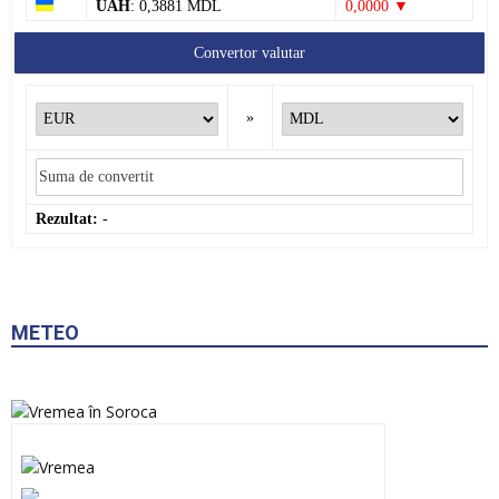
UAH
: 0,3881 MDL
0,0000 ▼
Convertor valutar
»
Rezultat:
-
METEO