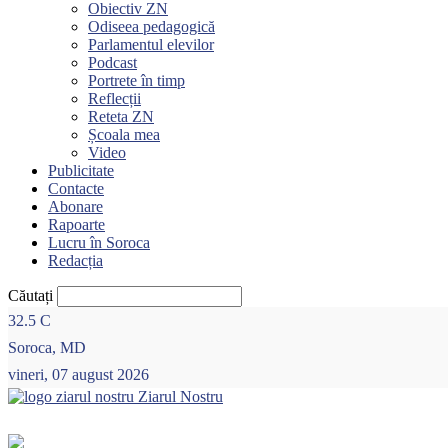
Obiectiv ZN
Odiseea pedagogică
Parlamentul elevilor
Podcast
Portrete în timp
Reflecții
Reteta ZN
Școala mea
Video
Publicitate
Contacte
Abonare
Rapoarte
Lucru în Soroca
Redacția
Căutați
32.5
C
Soroca, MD
vineri, 07 august 2026
Ziarul Nostru