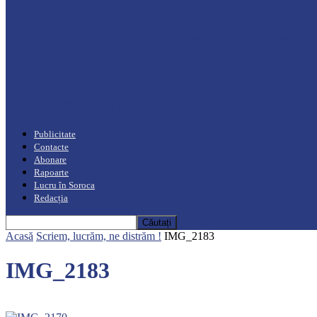
Podcast
Moro mahalajiu Podcast cu Robert Cerari
Podcast
“Moro mahalajiu” Podcast cu Marin Alla
Publicitate
Contacte
Abonare
Rapoarte
Lucru în Soroca
Redacția
Acasă
Scriem, lucrăm, ne distrăm !
IMG_2183
IMG_2183