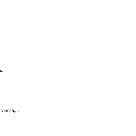
...
 vamali,...