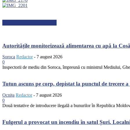
ARTICOLE RECENTE
Autoritățile monitorizează alimentarea cu apă la Cosău
Soroca
Redactor
-
7 august 2026
0
Inspectorii de mediu din Soroca, împreună cu ministrul Mediului, Gheor
Tutun ascuns pe corp, depistat la punctul de trecere a 
Ocnița
Redactor
-
7 august 2026
0
Două tentative de introducere ilegală a bunurilor în Republica Moldova a
Fulgerul a provocat un incendiu în satul Șuri. Localnic