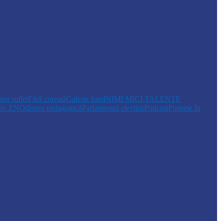
tru suflet
Fără cravată
Galerie foto
INIMI MICI,TALENTE
tiv ZN
Odiseea pedagogică
Parlamentul elevilor
Podcast
Portrete în