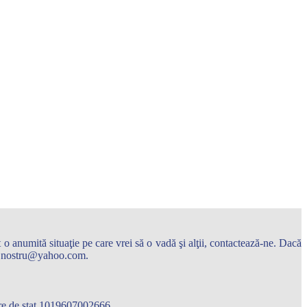
o anumită situaţie pe care vrei să o vadă şi alţii, contactează-ne. Dacă
arul.nostru@yahoo.com.
care de stat 1019607002666.