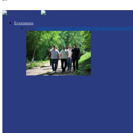
Evenimente
Toate
Arhitecții timpului
Cultură
Interviuri
Reportaje
Sport
Ș
Soroca
Autoritățile monitorizează alimentarea cu a
Ocnița
Tutun ascuns pe corp, depistat la punctul de