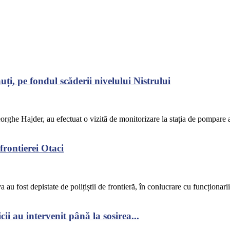
ți, pe fondul scăderii nivelului Nistrului
ghe Hajder, au efectuat o vizită de monitorizare la stația de pompare a
frontierei Otaci
u fost depistate de polițiștii de frontieră, în conlucrare cu funcționarii
ii au intervenit până la sosirea...