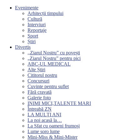
Evenimente
Arhitecții timpului
Cultură
Interviuri
Reportaje
Sport
Știri
Divertis
,,Ziarul Nostru” cu povești
„Ziarul Nostru” pentru pici
ABC-UL MEDICAL
Alte Știri
Cititorul nostru
Concursuri
Cuvinte pentru suflet
Fără cravată
Galerie foto
INIMI MICI,TALENTE MARI
Întreabă ZN
LA MULŢI ANI
La noi acasă la…
La Sfat cu oameni frumoși
Lume soro lume
Mini-Miss & Mini-Mister