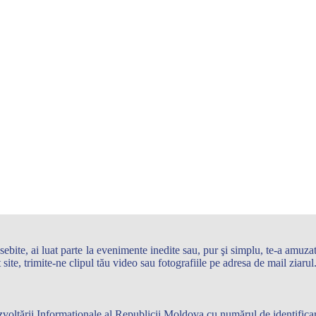
te, ai luat parte la evenimente inedite sau, pur şi simplu, te-a amuzat 
st site, trimite-ne clipul tău video sau fotografiile pe adresa de mail zi
 Dezvoltării Informaţionale al Republicii Moldova cu numărul de identifi