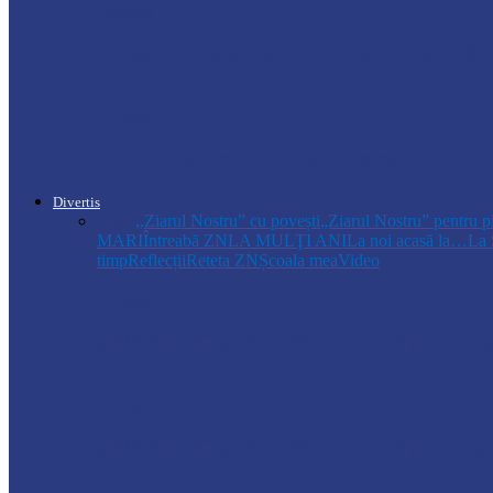
Drochia
Fulgerul a provocat un incendiu în satul Șur
Drochia
Ploile puternice au blocat un sector de dr
Divertis
Toate
,,Ziarul Nostru” cu povești
„Ziarul Nostru” pentru p
MARI
Întreabă ZN
LA MULŢI ANI
La noi acasă la…
La 
timp
Reflecții
Reteta ZN
Școala mea
Video
Drochia
„INIMI MICI, TALENTE MARI”(II parte)– C
Drochia
„INIMI MICI, TALENTE MARI”(I parte) –