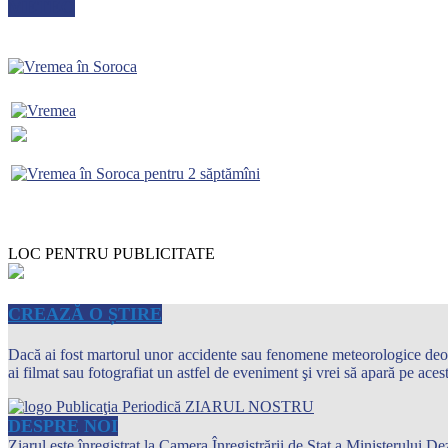
METEO
LOC PENTRU PUBLICITATE
CREAZĂ O ȘTIRE
Dacă ai fost martorul unor accidente sau fenomene meteorologice deosebi
ai filmat sau fotografiat un astfel de eveniment şi vrei să apară pe ace
DESPRE NOI
Ziarul este înregistrat la Camera Înregistrării de Stat a Ministerului