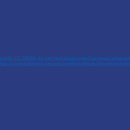
i. Localnicii au intervenit…
um din Drochia. Drumarii…
ici
ABC-UL MEDICAL
Alte Știri
Cititorul nostru
Concursuri
Cuvinte pen
Sfat cu oameni frumoși
Lume soro lume
Mini-Miss & Mini-Mister
Obiec
opiii talentați din Drochia aduc emoție…
 Un dar muzical pentru mame…