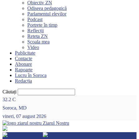
Obiectiv ZN
Odiseea pedagogică
Parlamentul elevilor
Podcast
Portrete în timp
Reflecții
Reteta ZN
Școala mea
Video
Publicitate
Contacte
Abonare
Rapoarte
Lucru în Soroca
Redacția
Căutați
32.2
C
Soroca, MD
vineri, 07 august 2026
Ziarul Nostru