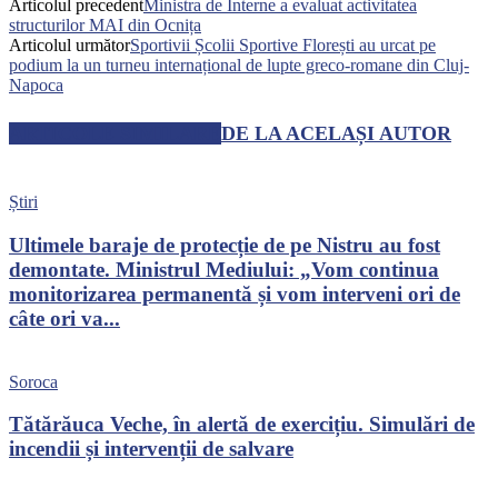
Articolul precedent
Ministra de Interne a evaluat activitatea
structurilor MAI din Ocnița
Articolul următor
Sportivii Școlii Sportive Florești au urcat pe
podium la un turneu internațional de lupte greco-romane din Cluj-
Napoca
ARTICOLE SIMILARE
DE LA ACELAȘI AUTOR
Știri
Ultimele baraje de protecție de pe Nistru au fost
demontate. Ministrul Mediului: „Vom continua
monitorizarea permanentă și vom interveni ori de
câte ori va...
Soroca
Tătărăuca Veche, în alertă de exercițiu. Simulări de
incendii și intervenții de salvare