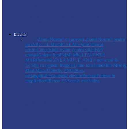
Ocnița
Tutun ascuns pe corp, depistat la punctul
de trecere a frontierei…
Divertis
Toate
,,Ziarul Nostru” cu povești
„Ziarul Nostru” pentru
pici
ABC-UL MEDICAL
Alte Știri
Cititorul
nostru
Concursuri
Cuvinte pentru suflet
Fără
cravată
Galerie foto
INIMI MICI,TALENTE
MARI
Întreabă ZN
LA MULŢI ANI
La noi acasă la…
La Sfat cu oameni frumoși
Lume soro lume
Mini-Miss &
Mini-Mister
Obiectiv ZN
Odiseea
pedagogică
Parlamentul elevilor
Podcast
Portrete în
timp
Reflecții
Reteta ZN
Școala mea
Video
Drochia
„INIMI MICI, TALENTE MARI”(II
parte)– Copiii talentați din Drochia aduc
emoție…