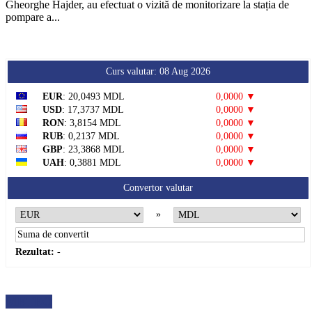
Gheorghe Hajder, au efectuat o vizită de monitorizare la stația de
pompare a...
Curs valutar: 08 Aug 2026
EUR
: 20,0493 MDL
0,0000 ▼
USD
: 17,3737 MDL
0,0000 ▼
RON
: 3,8154 MDL
0,0000 ▼
RUB
: 0,2137 MDL
0,0000 ▼
GBP
: 23,3868 MDL
0,0000 ▼
UAH
: 0,3881 MDL
0,0000 ▼
Convertor valutar
»
Rezultat:
-
METEO