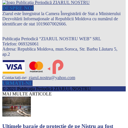
DESPRE NOI
Ziarul este înregistrat la Camera Înregistrării de Stat a Ministerului
Dezvoltării Informaţionale al Republicii Moldova cu numărul de
identificare de stat 1019607002666.
Publicația Periodică “ZIARUL NOSTRU WEB” SRL
Telefon: 069326061
Adresa: Republica Moldova, mun.Soroca, Str. Barbu Lăutaru 5,
ap.2
Contactați-ne:
ziarul.nostru@yahoo.com
URMAȚI-NE
© 2021 Publicaţia Periodică ZIARUL NOSTRU
MAI MULTE ARTICOLE
Ultimele baraje de protecție de pe Nistru au fost