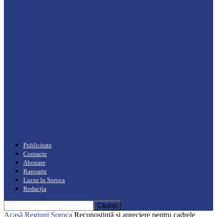
Drochia
„INIMI MICI, TALENTE MARI”(I parte)
– Un dar muzical pentru mame…
Podcast
Moro mahalajiu Podcast cu Robert Cerari
Podcast
“Moro mahalajiu” Podcast cu Marin Alla
Publicitate
Contacte
Abonare
Rapoarte
Lucru în Soroca
Redacția
Acasă
Regiuni
Soroca
Recunoștință și apreciere pentru cadrele