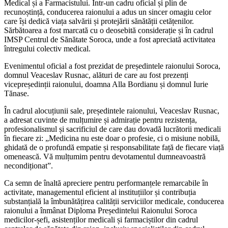
Medical și a Farmacistului. Într-un cadru oficial și plin de
recunoștință, conducerea raionului a adus un sincer omagiu celor
care își dedică viața salvării și protejării sănătății cetățenilor.
Sărbătoarea a fost marcată cu o deosebită considerație și în cadrul
IMSP Centrul de Sănătate Soroca, unde a fost apreciată activitatea
întregului colectiv medical.
Evenimentul oficial a fost prezidat de președintele raionului Soroca,
domnul Veaceslav Rusnac, alături de care au fost prezenți
vicepreședinții raionului, doamna Alla Bordianu și domnul Iurie
Tănase.
În cadrul alocuțiunii sale, președintele raionului, Veaceslav Rusnac,
a adresat cuvinte de mulțumire și admirație pentru rezistența,
profesionalismul și sacrificiul de care dau dovadă lucrătorii medicali
în fiecare zi: „Medicina nu este doar o profesie, ci o misiune nobilă,
ghidată de o profundă empatie și responsabilitate față de fiecare viață
omenească. Vă mulțumim pentru devotamentul dumneavoastră
necondiționat”.
Ca semn de înaltă apreciere pentru performanțele remarcabile în
activitate, managementul eficient al instituțiilor și contribuția
substanțială la îmbunătățirea calității serviciilor medicale, conducerea
raionului a înmânat Diploma Președintelui Raionului Soroca
medicilor-șefi, asistenților medicali și farmaciștilor din cadrul