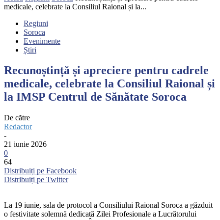
medicale, celebrate la Consiliul Raional și la...
Regiuni
Soroca
Evenimente
Știri
Recunoștință și apreciere pentru cadrele
medicale, celebrate la Consiliul Raional și
la IMSP Centrul de Sănătate Soroca
De către
Redactor
-
21 iunie 2026
0
64
Distribuiți pe Facebook
Distribuiți pe Twitter
La 19 iunie, sala de protocol a Consiliului Raional Soroca a găzduit
o festivitate solemnă dedicată Zilei Profesionale a Lucrătorului