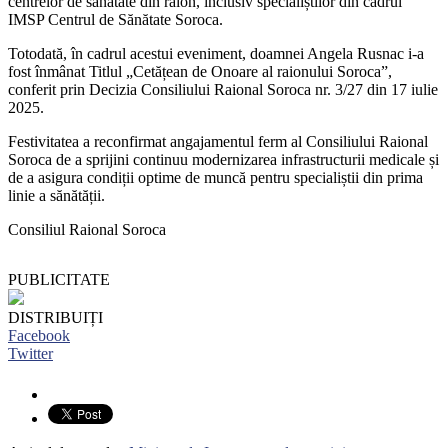
centrelor de sănătate din raion, inclusiv specialiștilor din cadrul
IMSP Centrul de Sănătate Soroca.
Totodată, în cadrul acestui eveniment, doamnei Angela Rusnac i-a
fost înmânat Titlul „Cetățean de Onoare al raionului Soroca”,
conferit prin Decizia Consiliului Raional Soroca nr. 3/27 din 17 iulie
2025.
Festivitatea a reconfirmat angajamentul ferm al Consiliului Raional
Soroca de a sprijini continuu modernizarea infrastructurii medicale și
de a asigura condiții optime de muncă pentru specialiștii din prima
linie a sănătății.
Consiliul Raional Soroca
PUBLICITATE
DISTRIBUIȚI
Facebook
Twitter