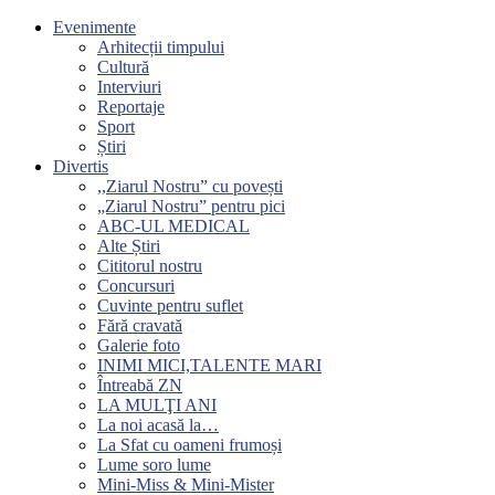
Evenimente
Arhitecții timpului
Cultură
Interviuri
Reportaje
Sport
Știri
Divertis
,,Ziarul Nostru” cu povești
„Ziarul Nostru” pentru pici
ABC-UL MEDICAL
Alte Știri
Cititorul nostru
Concursuri
Cuvinte pentru suflet
Fără cravată
Galerie foto
INIMI MICI,TALENTE MARI
Întreabă ZN
LA MULŢI ANI
La noi acasă la…
La Sfat cu oameni frumoși
Lume soro lume
Mini-Miss & Mini-Mister