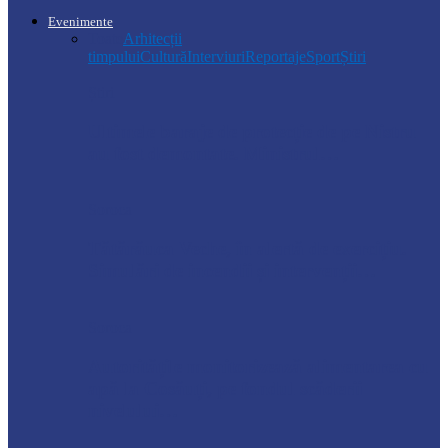
Evenimente
Toate
Arhitecții
timpului
Cultură
Interviuri
Reportaje
Sport
Știri
Știri
Ultimele baraje de protecție de pe Nistru
au fost demontate. Ministrul…
Soroca
Tătărăuca Veche, în alertă de exercițiu.
Simulări de incendii și intervenții…
Soroca
Autoritățile monitorizează alimentarea cu
apă la Cosăuți, pe fondul scăderii
nivelului…