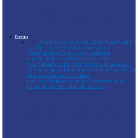
Autoritățile monitorizează alimentarea cu
apă la Cosăuți, pe fondul scăderii
nivelului…
Divertis
Toate
,,Ziarul Nostru” cu povești
„Ziarul Nostru” pentru
pici
ABC-UL MEDICAL
Alte Știri
Cititorul
nostru
Concursuri
Cuvinte pentru suflet
Fără
cravată
Galerie foto
INIMI MICI,TALENTE
MARI
Întreabă ZN
LA MULŢI ANI
La noi acasă la…
La Sfat cu oameni frumoși
Lume soro lume
Mini-Miss &
Mini-Mister
Obiectiv ZN
Odiseea
pedagogică
Parlamentul elevilor
Podcast
Portrete în
timp
Reflecții
Reteta ZN
Școala mea
Video
Drochia
„INIMI MICI, TALENTE MARI”(II
parte)– Copiii talentați din Drochia aduc
emoție…