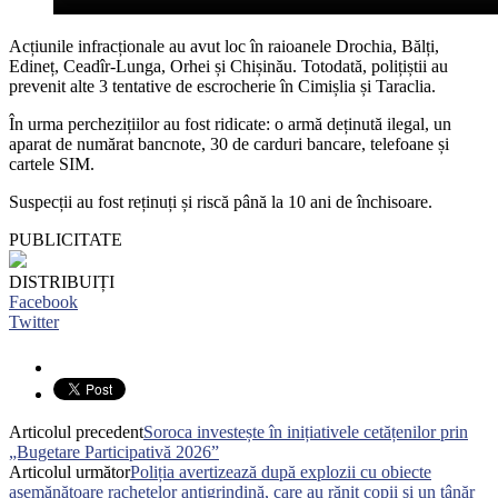
Acțiunile infracționale au avut loc în raioanele Drochia, Bălți,
Edineț, Ceadîr-Lunga, Orhei și Chișinău. Totodată, polițiștii au
prevenit alte 3 tentative de escrocherie în Cimișlia și Taraclia.
În urma perchezițiilor au fost ridicate: o armă deținută ilegal, un
aparat de numărat bancnote, 30 de carduri bancare, telefoane și
cartele SIM.
Suspecții au fost reținuți și riscă până la 10 ani de închisoare.
PUBLICITATE
DISTRIBUIȚI
Facebook
Twitter
Articolul precedent
Soroca investește în inițiativele cetățenilor prin
„Bugetare Participativă 2026”
Articolul următor
Poliția avertizează după explozii cu obiecte
asemănătoare rachetelor antigrindină, care au rănit copii și un tânăr