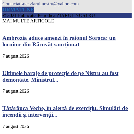
Contactați-ne:
ziarul.nostru@yahoo.com
URMAȚI-NE
© 2021 Publicaţia Periodică ZIARUL NOSTRU
MAI MULTE ARTICOLE
Ambrozia aduce amenzi în raionul Soroca: un
locuitor din Răcovăț sancționat
7 august 2026
Ultimele baraje de protecție de pe Nistru au fost
demontate. Ministrul...
7 august 2026
Tătărăuca Veche, în alertă de exercițiu. Simulări de
incendii și intervenții...
7 august 2026