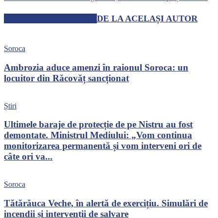
ARTICOLE SIMILARE
DE LA ACELAȘI AUTOR
Soroca
Ambrozia aduce amenzi în raionul Soroca: un
locuitor din Răcovăț sancționat
Știri
Ultimele baraje de protecție de pe Nistru au fost
demontate. Ministrul Mediului: „Vom continua
monitorizarea permanentă și vom interveni ori de
câte ori va...
Soroca
Tătărăuca Veche, în alertă de exercițiu. Simulări de
incendii și intervenții de salvare