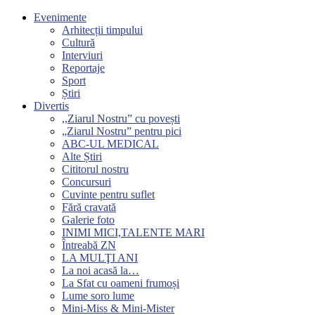
Evenimente
Arhitecții timpului
Cultură
Interviuri
Reportaje
Sport
Știri
Divertis
,,Ziarul Nostru” cu povești
„Ziarul Nostru” pentru pici
ABC-UL MEDICAL
Alte Știri
Cititorul nostru
Concursuri
Cuvinte pentru suflet
Fără cravată
Galerie foto
INIMI MICI,TALENTE MARI
Întreabă ZN
LA MULŢI ANI
La noi acasă la…
La Sfat cu oameni frumoși
Lume soro lume
Mini-Miss & Mini-Mister