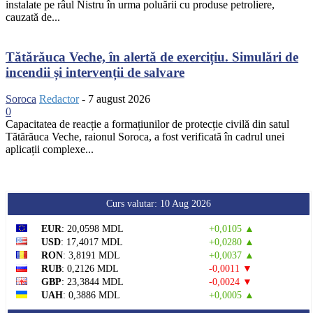
instalate pe râul Nistru în urma poluării cu produse petroliere,
cauzată de...
Tătărăuca Veche, în alertă de exercițiu. Simulări de
incendii și intervenții de salvare
Soroca
Redactor
-
7 august 2026
0
Capacitatea de reacție a formațiunilor de protecție civilă din satul
Tătărăuca Veche, raionul Soroca, a fost verificată în cadrul unei
aplicații complexe...
Curs valutar: 10 Aug 2026
EUR
: 20,0598 MDL
+0,0105 ▲
USD
: 17,4017 MDL
+0,0280 ▲
RON
: 3,8191 MDL
+0,0037 ▲
RUB
: 0,2126 MDL
-0,0011 ▼
GBP
: 23,3844 MDL
-0,0024 ▼
UAH
: 0,3886 MDL
+0,0005 ▲