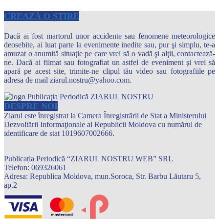
CREAZĂ O ȘTIRE
Dacă ai fost martorul unor accidente sau fenomene meteorologice
deosebite, ai luat parte la evenimente inedite sau, pur şi simplu, te-a
amuzat o anumită situaţie pe care vrei să o vadă şi alţii, contactează-
ne. Dacă ai filmat sau fotografiat un astfel de eveniment şi vrei să
apară pe acest site, trimite-ne clipul tău video sau fotografiile pe
adresa de mail ziarul.nostru@yahoo.com.
DESPRE NOI
Ziarul este înregistrat la Camera Înregistrării de Stat a Ministerului
Dezvoltării Informaţionale al Republicii Moldova cu numărul de
identificare de stat 1019607002666.
Publicația Periodică “ZIARUL NOSTRU WEB” SRL
Telefon: 069326061
Adresa: Republica Moldova, mun.Soroca, Str. Barbu Lăutaru 5,
ap.2