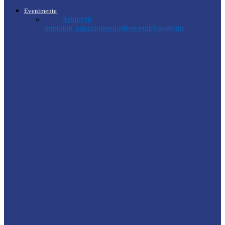
Evenimente
Toate
Arhitecții
timpului
Cultură
Interviuri
Reportaje
Sport
Știri
Soroca
Ambrozia aduce amenzi în raionul Soroca:
un locuitor din Răcovăț sancționat
Știri
Ultimele baraje de protecție de pe Nistru
au fost demontate. Ministrul…
Soroca
Tătărăuca Veche, în alertă de exercițiu.
Simulări de incendii și intervenții…
Soroca