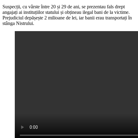
Suspecții, cu vârste între 20 și 29 de ani, se prezentau fals drept
angajați ai instituțiilor statului și obțineau ilegal bani de la victime.
Prejudiciul depășește 2 milioane de lei, iar banii erau transportați în
stânga Nistrului.