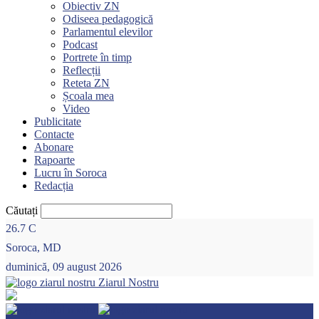
Obiectiv ZN
Odiseea pedagogică
Parlamentul elevilor
Podcast
Portrete în timp
Reflecții
Reteta ZN
Școala mea
Video
Publicitate
Contacte
Abonare
Rapoarte
Lucru în Soroca
Redacția
Căutați
26.7
C
Soroca, MD
duminică, 09 august 2026
Ziarul Nostru