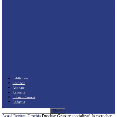
Drochia
„INIMI MICI, TALENTE MARI”(I parte)
– Un dar muzical pentru mame…
Podcast
Moro mahalajiu Podcast cu Robert Cerari
Podcast
“Moro mahalajiu” Podcast cu Marin Alla
Publicitate
Contacte
Abonare
Rapoarte
Lucru în Soroca
Redacția
Acasă
Regiuni
Drochia
Drochia: Grupare specializată în escrocherii,