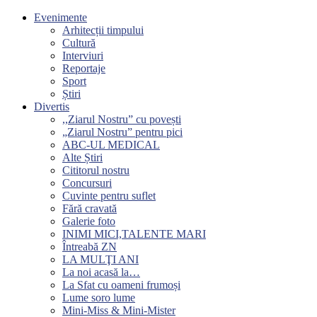
Evenimente
Arhitecții timpului
Cultură
Interviuri
Reportaje
Sport
Știri
Divertis
,,Ziarul Nostru” cu povești
„Ziarul Nostru” pentru pici
ABC-UL MEDICAL
Alte Știri
Cititorul nostru
Concursuri
Cuvinte pentru suflet
Fără cravată
Galerie foto
INIMI MICI,TALENTE MARI
Întreabă ZN
LA MULŢI ANI
La noi acasă la…
La Sfat cu oameni frumoși
Lume soro lume
Mini-Miss & Mini-Mister