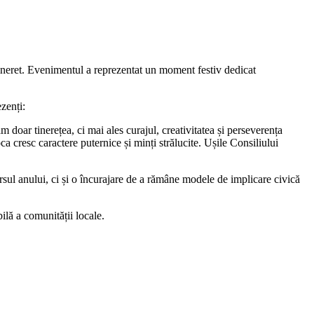
ineret. Evenimentul a reprezentat un moment festiv dedicat
zenți:
ăm doar tinerețea, ci mai ales curajul, creativitatea și perseverența
ca cresc caractere puternice și minți strălucite. Ușile Consiliului
sul anului, ci și o încurajare de a rămâne modele de implicare civică
bilă a comunității locale.