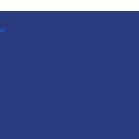
tiri
e casă respectați regulile de siguranță…
bsolvenților în câmpul muncii…
nsibilizare a operatorilor economici cu…