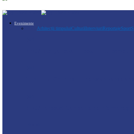
Evenimente
Toate
Arhitecții timpului
Cultură
Interviuri
Reportaje
Sport
Ș
Știri
ANSA atenționează: În sezonul conservelor d
Știri
Turul II al Concursului de repartizare a a
Știri
ANSA lansează Campania de informare și se
Florești