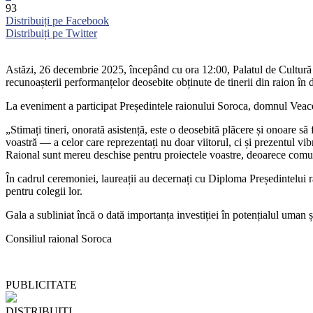
93
Distribuiți pe Facebook
Distribuiți pe Twitter
Astăzi, 26 decembrie 2025, începând cu ora 12:00, Palatul de Cultură 
recunoașterii performanțelor deosebite obținute de tinerii din raion în 
La eveniment a participat Președintele raionului Soroca, domnul Veaces
„Stimați tineri, onorată asistență, este o deosebită plăcere și onoare să 
voastră — a celor care reprezentați nu doar viitorul, ci și prezentul vib
Raional sunt mereu deschise pentru proiectele voastre, deoarece comun
În cadrul ceremoniei, laureații au decernați cu Diploma Președintelui 
pentru colegii lor.
Gala a subliniat încă o dată importanța investiției în potențialul uman și
Consiliul raional Soroca
PUBLICITATE
DISTRIBUIȚI