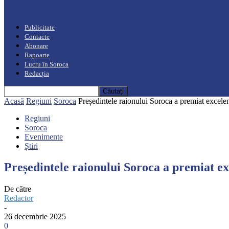
“Moro mahalajiu” Podcast cu Marin Alla
Publicitate
Contacte
Abonare
Rapoarte
Lucru în Soroca
Redacția
Acasă
Regiuni
Soroca
Președintele raionului Soroca a premiat excelenț
Regiuni
Soroca
Evenimente
Știri
Președintele raionului Soroca a premiat ex
De către
Redactor
-
26 decembrie 2025
0