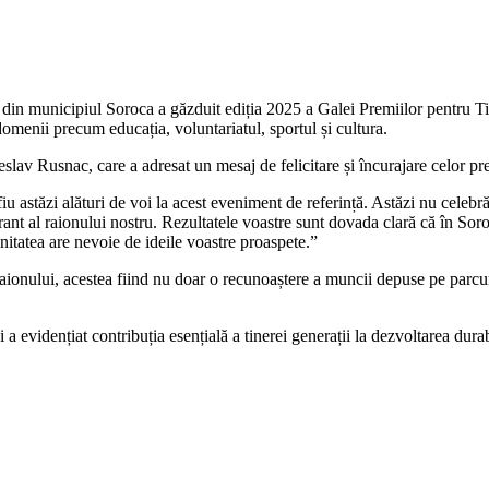
din municipiul Soroca a găzduit ediția 2025 a Galei Premiilor pentru T
domenii precum educația, voluntariatul, sportul și cultura.
lav Rusnac, care a adresat un mesaj de felicitare și încurajare celor pre
fiu astăzi alături de voi la acest eveniment de referință. Astăzi nu celebr
rant al raionului nostru. Rezultatele voastre sunt dovada clară că în Soro
itatea are nevoie de ideile voastre proaspete.”
raionului, acestea fiind nu doar o recunoaștere a muncii depuse pe parcur
 a evidențiat contribuția esențială a tinerei generații la dezvoltarea dura