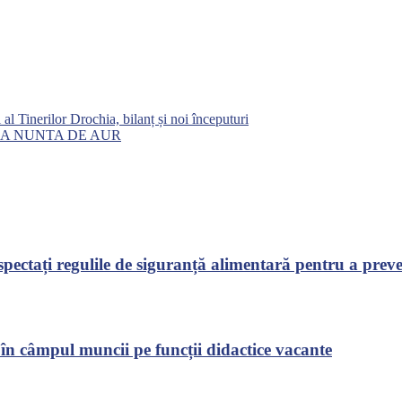
al Tinerilor Drochia, bilanț și noi începuturi
LA NUNTA DE AUR
ectați regulile de siguranță alimentară pentru a preven
 în câmpul muncii pe funcții didactice vacante