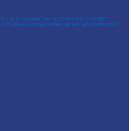
tru suflet
Fără cravată
Galerie foto
INIMI MICI,TALENTE
tiv ZN
Odiseea pedagogică
Parlamentul elevilor
Podcast
Portrete în