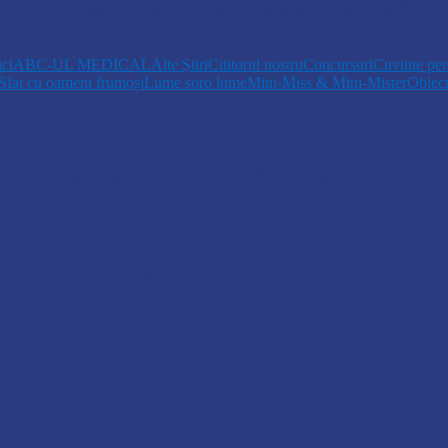
ional Florești, a fost numită directoare interimară…
ici
ABC-UL MEDICAL
Alte Știri
Cititorul nostru
Concursuri
Cuvinte pen
Sfat cu oameni frumoși
Lume soro lume
Mini-Miss & Mini-Mister
Obiec
opiii talentați din Drochia aduc emoție…
 Un dar muzical pentru mame…