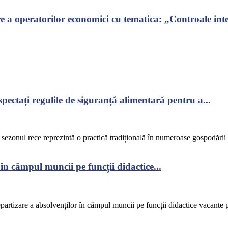
 a operatorilor economici cu tematica: „Controale inte
ectați regulile de siguranță alimentară pentru a...
u sezonul rece reprezintă o practică tradițională în numeroase gospodăr
în câmpul muncii pe funcții didactice...
epartizare a absolvenților în câmpul muncii pe funcții didactice vacante p