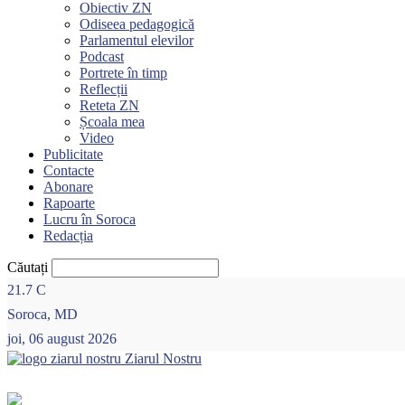
Obiectiv ZN
Odiseea pedagogică
Parlamentul elevilor
Podcast
Portrete în timp
Reflecții
Reteta ZN
Școala mea
Video
Publicitate
Contacte
Abonare
Rapoarte
Lucru în Soroca
Redacția
Căutați
21.7
C
Soroca, MD
joi, 06 august 2026
Ziarul Nostru