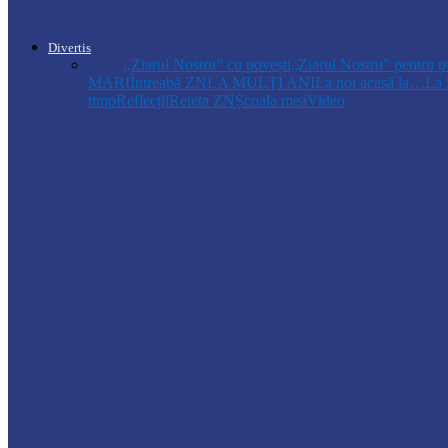
Ludmila Capcelea, directoarea Spitalului Ra
Divertis
Toate
,,Ziarul Nostru” cu povești
„Ziarul Nostru” pentru p
MARI
Întreabă ZN
LA MULŢI ANI
La noi acasă la…
La 
timp
Reflecții
Reteta ZN
Școala mea
Video
Drochia
„INIMI MICI, TALENTE MARI”(II parte)– C
Drochia
„INIMI MICI, TALENTE MARI”(I parte) –
Podcast
Moro mahalajiu Podcast cu Robert Cerari
Podcast