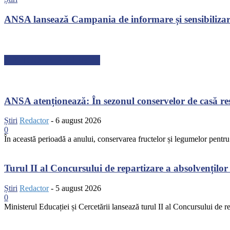
ANSA lansează Campania de informare și sensibilizare
ARTICOLE RECENTE
ANSA atenționează: În sezonul conservelor de casă resp
Știri
Redactor
-
6 august 2026
0
În această perioadă a anului, conservarea fructelor și legumelor pentr
Turul II al Concursului de repartizare a absolvenților 
Știri
Redactor
-
5 august 2026
0
Ministerul Educației și Cercetării lansează turul II al Concursului de r