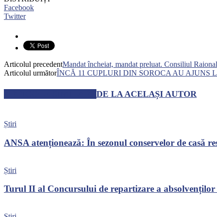
Facebook
Twitter
Articolul precedent
Mandat încheiat, mandat preluat. Consiliul Raional 
Articolul următor
ÎNCĂ 11 CUPLURI DIN SOROCA AU AJUNS 
ARTICOLE SIMILARE
DE LA ACELAȘI AUTOR
Știri
ANSA atenționează: În sezonul conservelor de casă resp
Știri
Turul II al Concursului de repartizare a absolvenților
Știri