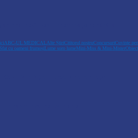
r, aprobat de Guvern: indemnizație de până la…
ici
ABC-UL MEDICAL
Alte Știri
Cititorul nostru
Concursuri
Cuvinte pen
Sfat cu oameni frumoși
Lume soro lume
Mini-Miss & Mini-Mister
Obiec
opiii talentați din Drochia aduc emoție…
 Un dar muzical pentru mame…