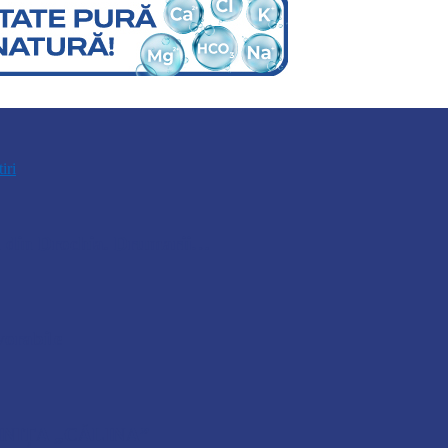
tiri
um din Drochia. Drumarii…
vorabile
NIȚA „CĂLINA”