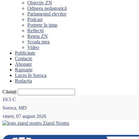
Obiectiv ZN
Odiseea pedagogică
Parlamentul elevilor
Podcast
Portrete în timp
Reflecții
Reteta ZN
Școala mea
Video
Publicitate
Contacte
Abonare
Rapoarte
Lucru în Soroca
Redacția
Căutați
19.5
C
Soroca, MD
vineri, 07 august 2026
Ziarul Nostru