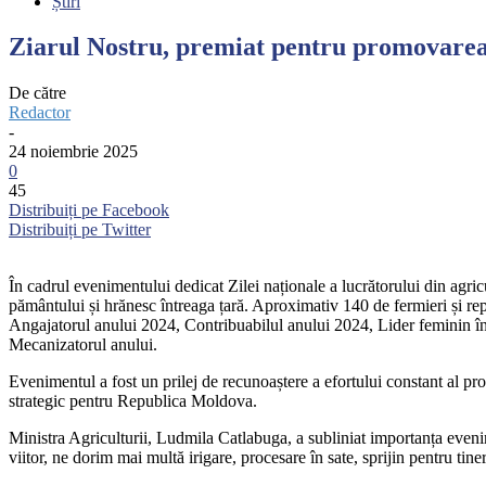
Știri
Ziarul Nostru, premiat pentru promovarea 
De către
Redactor
-
24 noiembrie 2025
0
45
Distribuiți pe Facebook
Distribuiți pe Twitter
În cadrul evenimentului dedicat Zilei naționale a lucrătorului din agricu
pământului și hrănesc întreaga țară. Aproximativ 140 de fermieri și repr
Angajatorul anului 2024, Contribuabilul anului 2024, Lider feminin în ag
Mecanizatorul anului.
Evenimentul a fost un prilej de recunoaștere a efortului constant al prof
strategic pentru Republica Moldova.
Ministra Agriculturii, Ludmila Catlabuga, a subliniat importanța evenime
viitor, ne dorim mai multă irigare, procesare în sate, sprijin pentru tine