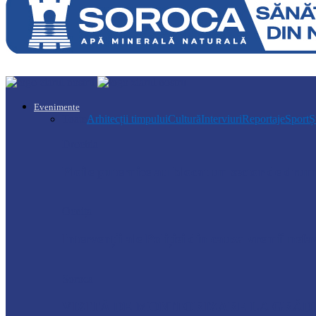
Evenimente
Toate
Arhitecții timpului
Cultură
Interviuri
Reportaje
Sport
Ș
Drochia
Ploile puternice au blocat un sector de dr
Ocnița
Intervenții ale Poliției din cauza vremii nefa
Soroca
VIZITĂ DE MONITORIZARE LA GRĂDI