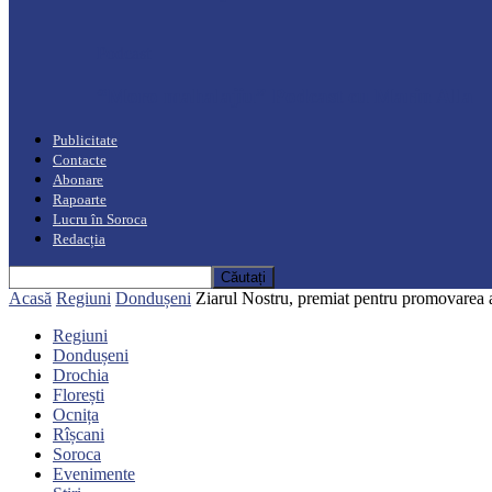
Podcast
“Moro mahalajiu” Podcast cu Marin Alla
Publicitate
Contacte
Abonare
Rapoarte
Lucru în Soroca
Redacția
Acasă
Regiuni
Dondușeni
Ziarul Nostru, premiat pentru promovarea a
Regiuni
Dondușeni
Drochia
Florești
Ocnița
Rîșcani
Soroca
Evenimente