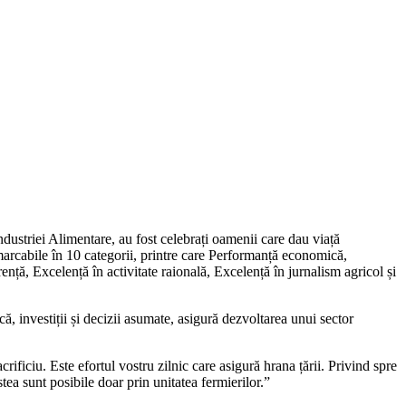
Industriei Alimentare, au fost celebrați oamenii care dau viață
emarcabile în 10 categorii, printre care Performanță economică,
nță, Excelență în activitate raională, Excelență în jurnalism agricol și
că, investiții și decizii asumate, asigură dezvoltarea unui sector
ificiu. Este efortul vostru zilnic care asigură hrana țării. Privind spre
stea sunt posibile doar prin unitatea fermierilor.”