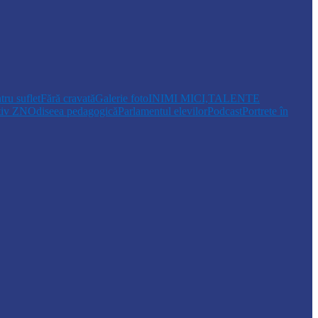
tru suflet
Fără cravată
Galerie foto
INIMI MICI,TALENTE
tiv ZN
Odiseea pedagogică
Parlamentul elevilor
Podcast
Portrete în