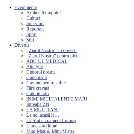
Evenimente
Arhitecții timpului
Cultură
Interviuri
Reportaje
Sport
Știri
Divertis
,,Ziarul Nostru” cu povești
„Ziarul Nostru” pentru pici
ABC-UL MEDICAL
Alte Știri
Cititorul nostru
Concursuri
Cuvinte pentru suflet
Fără cravată
Galerie foto
INIMI MICI,TALENTE MARI
Întreabă ZN
LA MULŢI ANI
La noi acasă la…
La Sfat cu oameni frumoși
Lume soro lume
Mini-Miss & Mini-Mister