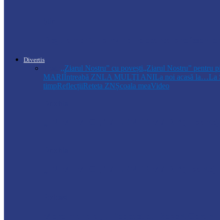
Știri
Regulamentul privind relocarea profesorilo
Divertis
Toate
,,Ziarul Nostru” cu povești
„Ziarul Nostru” pentru p
MARI
Întreabă ZN
LA MULŢI ANI
La noi acasă la…
La 
timp
Reflecții
Reteta ZN
Școala mea
Video
Drochia
„INIMI MICI, TALENTE MARI”(II parte)– C
Drochia
„INIMI MICI, TALENTE MARI”(I parte) –
Podcast
Moro mahalajiu Podcast cu Robert Cerari