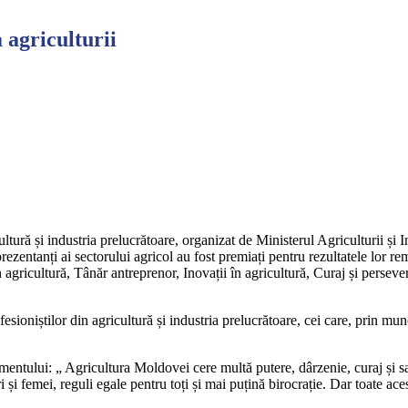
agriculturii
ltură și industria prelucrătoare, organizat de Ministerul Agriculturii și 
ezentanți ai sectorului agricol au fost premiați pentru rezultatele lor r
ricultură, Tânăr antreprenor, Inovații în agricultură, Curaj și persevere
esioniștilor din agricultură și industria prelucrătoare, cei care, prin mun
ntului: „ Agricultura Moldovei cere multă putere, dârzenie, curaj și sacr
ri și femei, reguli egale pentru toți și mai puțină birocrație. Dar toate ace