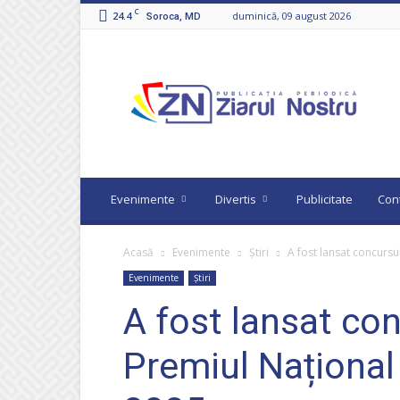
C
24.4
duminică, 09 august 2026
Soroca, MD
Ziarul
Nostru
Evenimente
Divertis
Publicitate
Con
Acasă
Evenimente
Știri
A fost lansat concursu
Evenimente
Știri
A fost lansat co
Premiul Național 