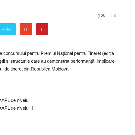
23
0
 Twitter
a concursului pentru Premiul Național pentru Tineret (ediția
niștii și structurile care au demonstrat performanță, implicare
ului de tineret din Republica Moldova.
 AAPL de nivelul I
 AAPL de nivelul II