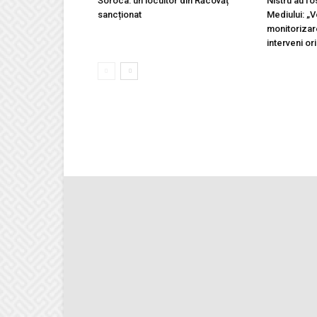
Soroca: un locuitor din Răcovăț
Nistru au fo
sancționat
Mediului: „
monitorizar
interveni ori