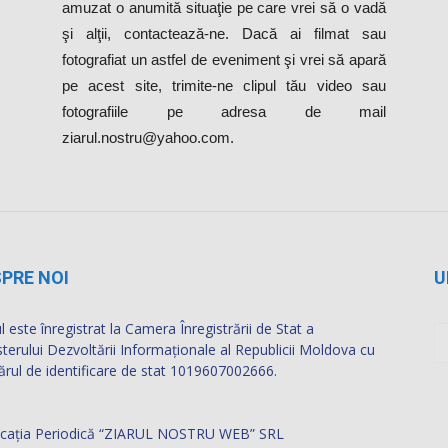
amuzat o anumită situaţie pe care vrei să o vadă
şi alţii, contactează-ne. Dacă ai filmat sau
fotografiat un astfel de eveniment şi vrei să apară
pe acest site, trimite-ne clipul tău video sau
fotografiile pe adresa de mail
ziarul.nostru@yahoo.com.
PRE NOI
U
l este înregistrat la Camera Înregistrării de Stat a
sterului Dezvoltării Informaţionale al Republicii Moldova cu
rul de identificare de stat 1019607002666.
icația Periodică “ZIARUL NOSTRU WEB” SRL