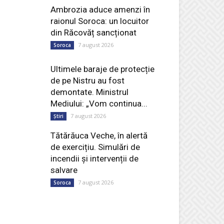
Ambrozia aduce amenzi în
raionul Soroca: un locuitor
din Răcovăț sancționat
7 august 2026
Soroca
Ultimele baraje de protecție
de pe Nistru au fost
demontate. Ministrul
Mediului: „Vom continua...
7 august 2026
Știri
Tătărăuca Veche, în alertă
de exercițiu. Simulări de
incendii și intervenții de
salvare
7 august 2026
Soroca