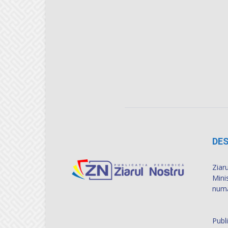
DES
Ziaru
Mini
numă
Publ