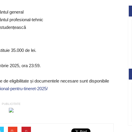
mântul general
mântul profesional-tehnic
ă studențească
tituie 35.000 de lei.
mbrie 2025, ora 23:59.
ile de eligibilitate și documentele necesare sunt disponibile
ional-pentru-tineret-2025/
PUBLICITATE
r