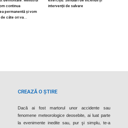
st demontate. Ministrul
exercițiu. Simulări de incendii și
Vom continua
intervenții de salvare
ea permanentă și vom
 de câte ori va...
CREAZĂ O ȘTIRE
Dacă ai fost martorul unor accidente sau
fenomene meteorologice deosebite, ai luat parte
la evenimente inedite sau, pur şi simplu, te-a