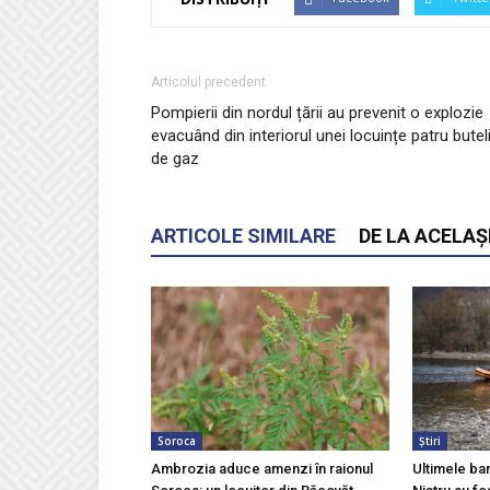
Articolul precedent
Pompierii din nordul țării au prevenit o explozie
evacuând din interiorul unei locuințe patru buteli
de gaz
ARTICOLE SIMILARE
DE LA ACELAȘ
Soroca
Știri
Ambrozia aduce amenzi în raionul
Ultimele ba