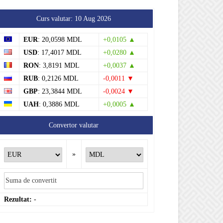
Curs valutar: 10 Aug 2026
EUR
: 20,0598 MDL
+0,0105 ▲
USD
: 17,4017 MDL
+0,0280 ▲
RON
: 3,8191 MDL
+0,0037 ▲
RUB
: 0,2126 MDL
-0,0011 ▼
GBP
: 23,3844 MDL
-0,0024 ▼
UAH
: 0,3886 MDL
+0,0005 ▲
Convertor valutar
»
Rezultat:
-