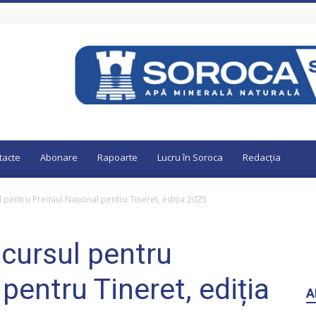
tacte
Abonare
Rapoarte
Lucru în Soroca
Redacția
l pentru Premiul Național pentru Tineret, ediția 2025
ncursul pentru
pentru Tineret, ediția
A