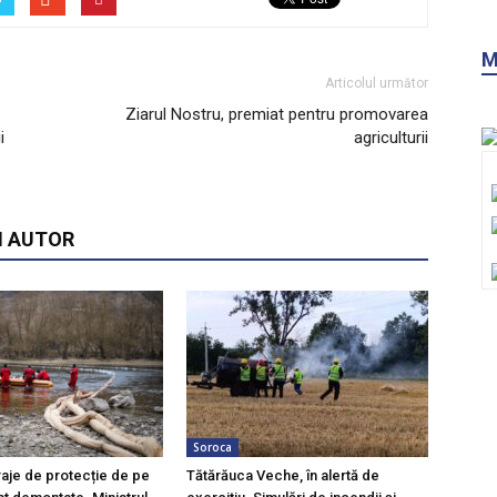
M
Articolul următor
Ziarul Nostru, premiat pentru promovarea
i
agriculturii
I AUTOR
Soroca
raje de protecție de pe
Tătărăuca Veche, în alertă de