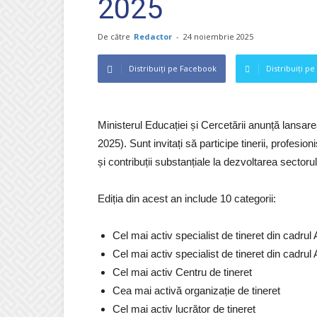
2025
De către
Redactor
-
24 noiembrie 2025
Distribuiți pe Facebook
Distribuiți pe
Ministerul Educației și Cercetării anunță lansare
2025). Sunt invitați să participe tinerii, profesio
și contribuții substanțiale la dezvoltarea sector
Ediția din acest an include 10 categorii:
Cel mai activ specialist de tineret din cadrul
Cel mai activ specialist de tineret din cadrul
Cel mai activ Centru de tineret
Cea mai activă organizație de tineret
Cel mai activ lucrător de tineret