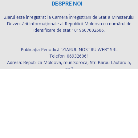
DESPRE NOI
Ziarul este înregistrat la Camera Înregistrării de Stat a Ministerului
Dezvoltării Informaţionale al Republicii Moldova cu numărul de
identificare de stat 1019607002666.
Publicația Periodică “ZIARUL NOSTRU WEB” SRL
Telefon: 069326061
Adresa: Republica Moldova, mun.Soroca, Str. Barbu Lăutaru 5,
ap.2
Contactați-ne:
ziarul.nostru@yahoo.com
URMAȚI-NE