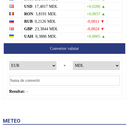
USD
: 17,4017 MDL
+0,0280 ▲
RON
: 3,8191 MDL
+0,0037 ▲
RUB
: 0,2126 MDL
-0,0011 ▼
GBP
: 23,3844 MDL
-0,0024 ▼
UAH
: 0,3886 MDL
+0,0005 ▲
Convertor valutar
»
Rezultat:
-
METEO