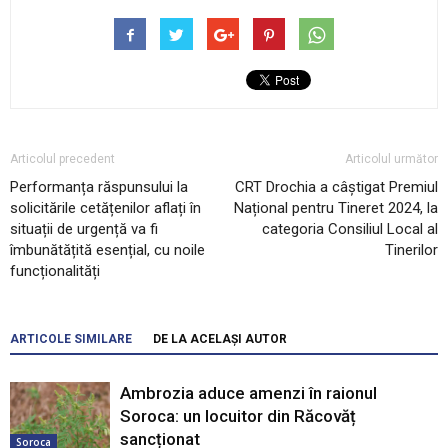
Articolul precedent
Articolul următor
Performanța răspunsului la
CRT Drochia a câștigat Premiul
solicitările cetățenilor aflați în
Național pentru Tineret 2024, la
situații de urgență va fi
categoria Consiliul Local al
îmbunătățită esențial, cu noile
Tinerilor
funcționalități
ARTICOLE SIMILARE
DE LA ACELAȘI AUTOR
Ambrozia aduce amenzi în raionul
Soroca: un locuitor din Răcovăț
sancționat
Soroca