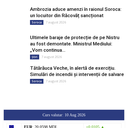
Ambrozia aduce amenzi în raionul Soroca:
un locuitor din Răcovăț sancționat
7 august 2026
Soroca
Ultimele baraje de protecție de pe Nistru
au fost demontate. Ministrul Mediului:
„Vom continua...
7 august 2026
Știri
Tătărăuca Veche, în alertă de exercițiu.
Simulări de incendii și intervenții de salvare
7 august 2026
Soroca
Curs valutar: 10 Aug 2026
EUR
: 20,0598 MDL
+0,0105 ▲