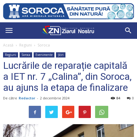
Acasă
Regiuni
Soroca
Regiuni
Soroca
Evenimente
Știri
Lucrările de reparație capitală
a IET nr. 7 „Calina”, din Soroca,
au ajuns la etapa de finalizare
De către
Redactor
-
2 decembrie 2024
84
0