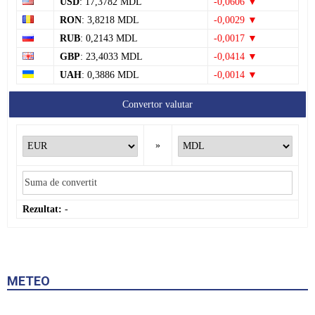
USD
: 17,3782 MDL
-0,0606 ▼
RON
: 3,8218 MDL
-0,0029 ▼
RUB
: 0,2143 MDL
-0,0017 ▼
GBP
: 23,4033 MDL
-0,0414 ▼
UAH
: 0,3886 MDL
-0,0014 ▼
Convertor valutar
»
Rezultat:
-
METEO