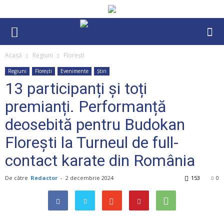
Acasă
Regiuni
Florești
Regiuni
Florești
Evenimente
Știri
13 participanți și toți
premianți. Performanță
deosebită pentru Budokan
Florești la Turneul de full-
contact karate din România
De către
Redactor
-
2 decembrie 2024
153
0