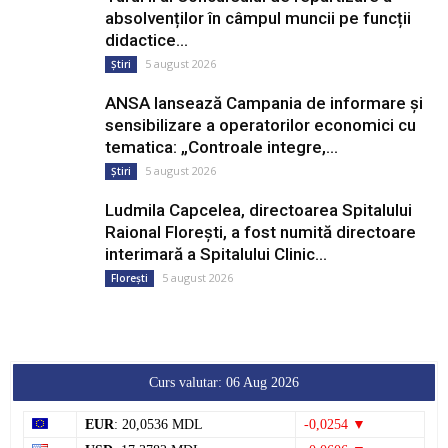
absolvenților în câmpul muncii pe funcții
didactice...
5 august 2026
Știri
ANSA lansează Campania de informare și
sensibilizare a operatorilor economici cu
tematica: „Controale integre,...
5 august 2026
Știri
Ludmila Capcelea, directoarea Spitalului
Raional Florești, a fost numită directoare
interimară a Spitalului Clinic...
5 august 2026
Florești
Curs valutar: 06 Aug 2026
EUR
: 20,0536 MDL
-0,0254 ▼