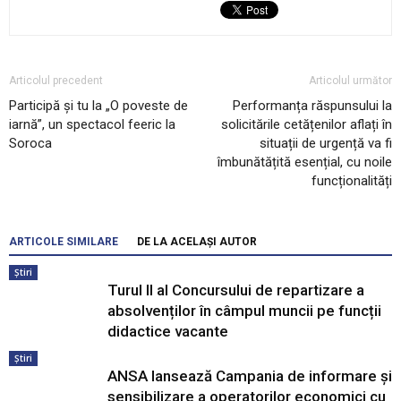
Articolul precedent
Articolul următor
Participă și tu la „O poveste de
Performanța răspunsului la
iarnă”, un spectacol feeric la
solicitările cetățenilor aflați în
Soroca
situații de urgență va fi
îmbunătățită esențial, cu noile
funcționalități
ARTICOLE SIMILARE
DE LA ACELAȘI AUTOR
Știri
Turul II al Concursului de repartizare a
absolvenților în câmpul muncii pe funcții
didactice vacante
Știri
ANSA lansează Campania de informare și
sensibilizare a operatorilor economici cu