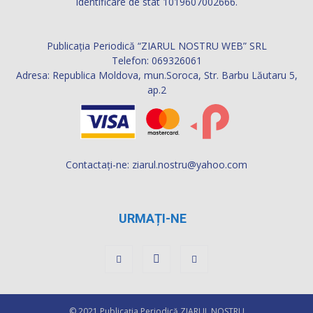
identificare de stat 1019607002666.
Publicația Periodică “ZIARUL NOSTRU WEB” SRL
Telefon: 069326061
Adresa: Republica Moldova, mun.Soroca, Str. Barbu Lăutaru 5,
ap.2
Contactați-ne:
ziarul.nostru@yahoo.com
URMAȚI-NE
© 2021 Publicaţia Periodică ZIARUL NOSTRU