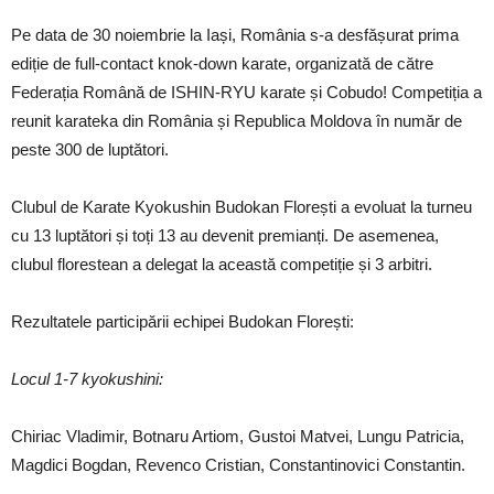
Pe data de 30 noiembrie la Iași, România s-a desfășurat prima
ediție de full-contact knok-down karate, organizată de către
Federația Română de ISHIN-RYU karate și Cobudo! Competiția a
reunit karateka din România și Republica Moldova în număr de
peste 300 de luptători.
Clubul de Karate Kyokushin Budokan Florești a evoluat la turneu
cu 13 luptători și toți 13 au devenit premianți. De asemenea,
clubul florestean a delegat la această competiție și 3 arbitri.
Rezultatele participării echipei Budokan Florești:
Locul 1-7 kyokushini:
Chiriac Vladimir, Botnaru Artiom, Gustoi Matvei, Lungu Patricia,
Magdici Bogdan, Revenco Cristian, Constantinovici Constantin.