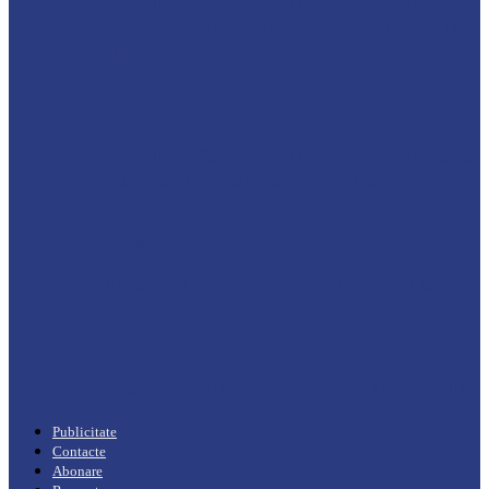
„INIMI MICI, TALENTE MARI”(II
parte)– Copiii talentați din Drochia aduc
emoție…
Drochia
„INIMI MICI, TALENTE MARI”(I parte)
– Un dar muzical pentru mame…
Podcast
Moro mahalajiu Podcast cu Robert Cerari
Podcast
“Moro mahalajiu” Podcast cu Marin Alla
Publicitate
Contacte
Abonare