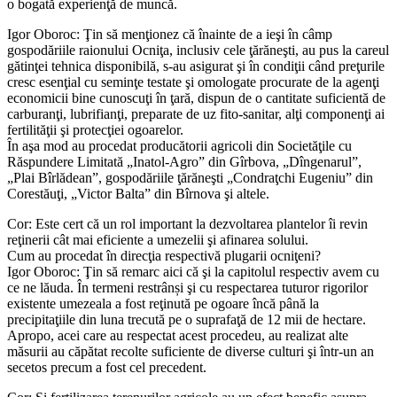
o bogată experienţă de muncă.
Igor Oboroc: Ţin să menţionez că înainte de a ieşi în câmp
gospodăriile raionului Ocniţa, inclusiv cele ţărăneşti, au pus la careul
gătinţei tehnica disponibilă, s-au asigurat şi în condiţii când preţurile
cresc esenţial cu seminţe testate şi omologate procurate de la agenţi
economicii bine cunoscuţi în ţară, dispun de o cantitate suficientă de
carburanţi, lubrifianţi, preparate de uz fito-sanitar, alţi componenţi ai
fertilităţii şi protecţiei ogoarelor.
În aşa mod au procedat producătorii agricoli din Societăţile cu
Răspundere Limitată „Inatol-Agro” din Gîrbova, „Dîngenarul”,
„Plai Bîrlădean”, gospodăriile ţărăneşti „Condraţchi Eugeniu” din
Corestăuţi, „Victor Balta” din Bîrnova şi altele.
Cor: Este cert că un rol important la dezvoltarea plantelor îi revin
reţinerii cât mai eficiente a umezelii şi afinarea solului.
Cum au procedat în direcţia respectivă plugarii ocniţeni?
Igor Oboroc: Ţin să remarc aici că şi la capitolul respectiv avem cu
ce ne lăuda. În termeni restrânși şi cu respectarea tuturor rigorilor
existente umezeala a fost reţinută pe ogoare încă până la
precipitaţiile din luna trecută pe o suprafaţă de 12 mii de hectare.
Apropo, acei care au respectat acest procedeu, au realizat alte
măsurii au căpătat recolte suficiente de diverse culturi şi într-un an
secetos precum a fost cel precedent.