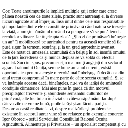
Cor: Toate anotimpurile le implică multiple griji celor care cresc
pâinea noastră cea de toate zilele, practic sunt antrenaţi ei la diverse
lucrări agricole anul împrejur. Însă unul dintre cele mai responsabile
şi importante dintre ele o constituie primăvară când natura se trezeşte
la viaţă, abureşte pământul urmând ca pe ogoare să se pună temelia
recoltelor viitoare. Iar înţeleapta zicală „Şi o zi de primăvară hrăneşte
un an” îi mobilizează pe agricultori pentru ca această temelie să fie
pusă sigur, în termeni restrânși şi la un grad agrotehnic avansat.
Este de notat că umezeala acumulată din belşug în sol insuflă omului
de la ţară încrederea că şi munca depusă se va solda cu efectul
scontat. Succint spus, precum susţin mai mulţi angajaţi din sectorul
agrar al raionului Ocniţa, semne bune are anul curent , există
oportunitatea pentru a creşte o recoltă mai îmbelşugată decât cea din
anul trecut compromisă în mare parte de către seceta cumplită. Şi se
va întâmpla aceasta dacă, bineînţeles, nu-i va da iarăşi de sminteală
condiţiile climaterice. Mai ales pune în gardă că din motivul
precipitaţilor frecvente şi abundente semănatul culturilor de
primăvară, alte lucrări au întârziat cu câteva săptămâni. Iar după
câteva zile de vreme bună, ploile iarăşi şi-au făcut apariţia.
Despre această realitate la zi, despre realizările şi problemele
existente în sectorul agrar vine să ne relateze prin exemple concrete
Igor Oboroc – şeful Serviciului Consiliului Raional Ocniţa
Agricultură, Alimentaţie şi Privatizare – un specialist competent şi cu