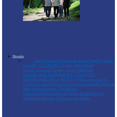
Soroca
Autoritățile monitorizează alimentarea cu
apă la Cosăuți, pe fondul scăderii
nivelului…
Divertis
Toate
,,Ziarul Nostru” cu povești
„Ziarul Nostru” pentru
pici
ABC-UL MEDICAL
Alte Știri
Cititorul
nostru
Concursuri
Cuvinte pentru suflet
Fără
cravată
Galerie foto
INIMI MICI,TALENTE
MARI
Întreabă ZN
LA MULŢI ANI
La noi acasă la…
La Sfat cu oameni frumoși
Lume soro lume
Mini-Miss &
Mini-Mister
Obiectiv ZN
Odiseea
pedagogică
Parlamentul elevilor
Podcast
Portrete în
timp
Reflecții
Reteta ZN
Școala mea
Video
Drochia