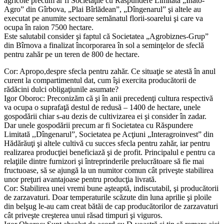
agricole precum ar fi Societăţile cu Răspundere Limitată „Inato-
Agro” din Gîrbova, „Plai Bîrlădean”, „Dîngenarul” şi altele au
executat pe anumite sectoare semănatul florii-soarelui şi care va
ocupa în raion 7500 hectare.
Este salutabil consider şi faptul că Societatea „Agrobiznes-Grup”
din Bîrnova a finalizat încorporarea în sol a seminţelor de sfeclă
pentru zahăr pe un teren de 800 de hectare.
Cor: Apropo,despre sfecla pentru zahăr. Ce situaţie se atestă în anul
curent la compartimentul dat, cum îşi exercita producătorii de
rădăcini dulci obligaţiunile asumate?
Igor Oboroc: Preconizăm că şi în anii precedenţi cultura respectivă
va ocupa o suprafaţă destul de redusă – 1400 de hectare, unele
gospodării chiar s-au dezis de cultivizarea ei şi consider în zadar.
Dar unele gospodării precum ar fi Societatea cu Răspundere
Limitată ,,Dîngenarul”, Societatea pe Acţiuni „Interagroinvest” din
Hădărăuţi şi altele cultivă cu succes sfecla pentru zahăr, iar pentru
realizarea producţiei beneficiază şi de profit. Principalul e pentru ca
relaţiile dintre furnizori şi întreprinderile prelucrătoare să fie mai
fructuoase, să se ajungă la un numitor comun cât priveşte stabilirea
unor preţuri avantajoase pentru producţia livrată.
Cor: Stabilirea unei vremi bune aşteaptă, indiscutabil, şi producătorii
de zarzavaturi. Doar temperaturile scăzute din luna aprilie şi ploile
din belşug le-au cam creat bătăi de cap producătorilor de zarzavaturi
cât priveşte creşterea unui răsad timpuri şi viguros.