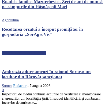
Roadele familiei Mazurchevici. Zeci de ani de muncă
pe câmpurile din Hăsnășenii Mari
Agricultură
Recoltarea orzului a început promițător în
gospodăria „SorAgroVis”
ARTICOLE RECENTE
Ambrozia aduce amenzi în raionul Soroca: un
locuitor din Răcovăț sancționat
Soroca
Redactor
-
7 august 2026
0
Inspectorii de mediu continuă acțiunile de verificare și monitorizare
a terenurilor din localitățile țării, în scopul identificării și combaterii
focarelor de ambrozie...