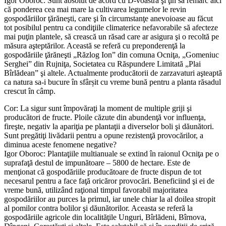
Igor Oboroc: Sunt absolut de acord cu D-voastră şi ţin să remarc aici
că ponderea cea mai mare la cultivarea legumelor le revin
gospodăriilor ţărăneşti, care şi în circumstanţe anevoioase au făcut
tot posibilul pentru ca condiţiile climaterice nefavorabile să afecteze
mai puţin plantele, să crească un răsad care ar asigura şi o recoltă pe
măsura aşteptărilor. Această se referă cu preponderenţă la
gospodăriile ţărăneşti „Răzlog Ion” din comuna Ocniţa, „Gomeniuc
Serghei” din Rujniţa, Societatea cu Răspundere Limitată „Plai
Bîrlădean” şi altele. Actualmente producătorii de zarzavaturi aşteaptă
ca natura sa-i bucure în sfârșit cu vreme bună pentru a planta răsadul
crescut în câmp.
Cor: La sigur sunt împovăraţi la moment de multiple griji şi
producători de fructe. Ploile căzute din abundenţă vor influenţa,
fireşte, negativ la apariţia pe plantaţii a diverselor boli şi dăunători.
Sunt pregătiţi livădarii pentru a opune rezistenţă provocărilor, a
diminua aceste fenomene negative?
Igor Oboroc: Plantaţiile multianuale se extind în raionul Ocniţa pe o
suprafaţă destul de impunătoare – 5800 de hectare. Este de
menţionat că gospodăriile producătoare de fructe dispun de tot
necesarul pentru a face faţă oricăror provocări. Beneficiind şi ei de
vreme bună, utilizând raţional timpul favorabil majoritatea
gospodăriilor au purces la primul, iar unele chiar la al doilea stropit
al pomilor contra bolilor şi dăunătorilor. Aceasta se referă la
gospodăriile agricole din localităţile Unguri, Bîrlădeni, Bîrnova,