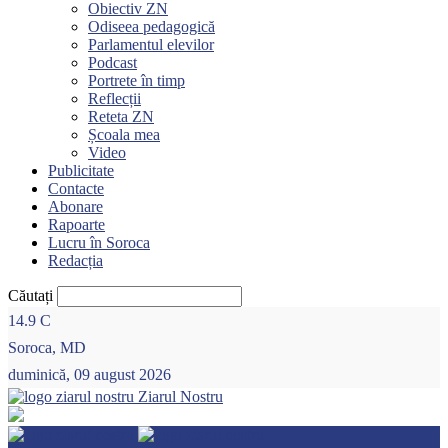
Obiectiv ZN
Odiseea pedagogică
Parlamentul elevilor
Podcast
Portrete în timp
Reflecții
Reteta ZN
Școala mea
Video
Publicitate
Contacte
Abonare
Rapoarte
Lucru în Soroca
Redacția
Căutați
14.9
C
Soroca, MD
duminică, 09 august 2026
Ziarul Nostru