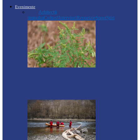
Evenimente
Toate
Arhitecții
timpului
Cultură
Interviuri
Reportaje
Sport
Știri
Soroca
Ambrozia aduce amenzi în raionul Soroca:
un locuitor din Răcovăț sancționat