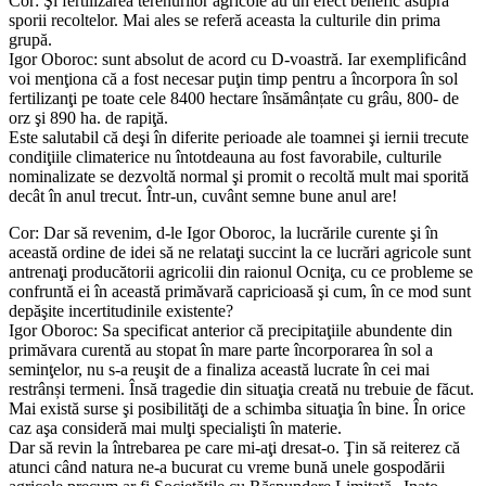
Cor: Şi fertilizarea terenurilor agricole au un efect benefic asupra
sporii recoltelor. Mai ales se referă aceasta la culturile din prima
grupă.
Igor Oboroc: sunt absolut de acord cu D-voastră. Iar exemplificând
voi menţiona că a fost necesar puţin timp pentru a încorpora în sol
fertilizanţi pe toate cele 8400 hectare însămânțate cu grâu, 800- de
orz şi 890 ha. de rapiţă.
Este salutabil că deşi în diferite perioade ale toamnei şi iernii trecute
condiţiile climaterice nu întotdeauna au fost favorabile, culturile
nominalizate se dezvoltă normal şi promit o recoltă mult mai sporită
decât în anul trecut. Într-un, cuvânt semne bune anul are!
Cor: Dar să revenim, d-le Igor Oboroc, la lucrările curente şi în
această ordine de idei să ne relataţi succint la ce lucrări agricole sunt
antrenaţi producătorii agricolii din raionul Ocniţa, cu ce probleme se
confruntă ei în această primăvară capricioasă şi cum, în ce mod sunt
depăşite incertitudinile existente?
Igor Oboroc: Sa specificat anterior că precipitaţiile abundente din
primăvara curentă au stopat în mare parte încorporarea în sol a
seminţelor, nu s-a reuşit de a finaliza această lucrate în cei mai
restrânși termeni. Însă tragedie din situaţia creată nu trebuie de făcut.
Mai există surse şi posibilităţi de a schimba situaţia în bine. În orice
caz aşa consideră mai mulţi specialişti în materie.
Dar să revin la întrebarea pe care mi-aţi dresat-o. Ţin să reiterez că
atunci când natura ne-a bucurat cu vreme bună unele gospodării