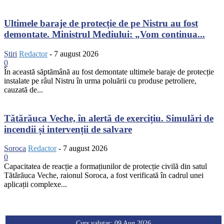
Ultimele baraje de protecție de pe Nistru au fost
demontate. Ministrul Mediului: „Vom continua...
Știri
Redactor
-
7 august 2026
0
În această săptămână au fost demontate ultimele baraje de protecție
instalate pe râul Nistru în urma poluării cu produse petroliere,
cauzată de...
Tătărăuca Veche, în alertă de exercițiu. Simulări de
incendii și intervenții de salvare
Soroca
Redactor
-
7 august 2026
0
Capacitatea de reacție a formațiunilor de protecție civilă din satul
Tătărăuca Veche, raionul Soroca, a fost verificată în cadrul unei
aplicații complexe...
Curs valutar: 09 Aug 2026