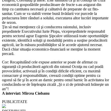
Dîngeni, Corestăuţi şi altele. Este salutabil că şi în condiţii de criză
economică gospodăriile producătoare de fructe s-au asigurat din
timp cu cantitatea necesară şi calitativă de preparate de uz fito-
sanitar. Cum se va stabili vreme bună livădarii vor purcede la
prelucrarea între rânduri a solului, executarea altor lucrări importante
de sezon.
Ţin să mai menţionez că şi conducerea raionului, inclusiv
preşedintele Executivului Iurie Plopa, vicepreşedintele responsabil
pentru sectorul agrar Eugeniu Şipcalov utilizează toate oportunităţile
existente, identifică soluţii şi modalităţi pentru a susţine producătorii
agricoli, iar în măsura posibilităţilor să le acorde ajutorul necesar.
Dacă chiar situaţia economico-financiară se menţine la moment
precară.
Cor: Recapitulând cele expuse anterior se poate de afirmat cu
siguranță că producătorii agricoli din raionul Ocniţa nu cad pradă
provocărilor, activează şi în condiţii dificile eficient, cu maximă
consacrare şi responsabilitate, creează condiţii optime pentru ca
ogorul să fie şi în acest an darnic pentru omul harnic în activitatea lor
conducându-se de înţeleapta zicală „Şi o zi de primăvară hrăneşte un
an”!
A interviat: Mircea Ciobanu
PUBLICITATE