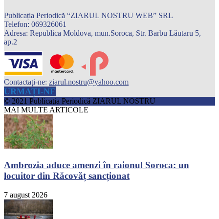
Publicația Periodică “ZIARUL NOSTRU WEB” SRL
Telefon: 069326061
Adresa: Republica Moldova, mun.Soroca, Str. Barbu Lăutaru 5,
ap.2
Contactați-ne:
ziarul.nostru@yahoo.com
URMAȚI-NE
© 2021 Publicaţia Periodică ZIARUL NOSTRU
MAI MULTE ARTICOLE
Ambrozia aduce amenzi în raionul Soroca: un
locuitor din Răcovăț sancționat
7 august 2026