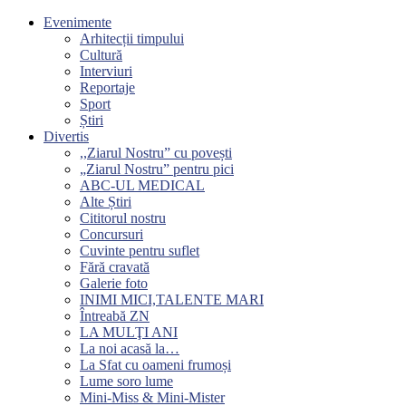
Evenimente
Arhitecții timpului
Cultură
Interviuri
Reportaje
Sport
Știri
Divertis
,,Ziarul Nostru” cu povești
„Ziarul Nostru” pentru pici
ABC-UL MEDICAL
Alte Știri
Cititorul nostru
Concursuri
Cuvinte pentru suflet
Fără cravată
Galerie foto
INIMI MICI,TALENTE MARI
Întreabă ZN
LA MULŢI ANI
La noi acasă la…
La Sfat cu oameni frumoși
Lume soro lume
Mini-Miss & Mini-Mister