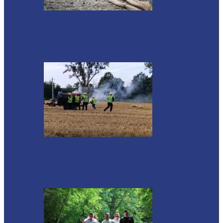
Știri
Ultimele baraje de protecție de pe Nistru
au fost demontate. Ministrul…
Soroca
Tătărăuca Veche, în alertă de exercițiu.
Simulări de incendii și intervenții…