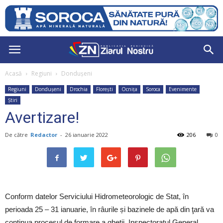
Acasă
Regiuni
Dondușeni
Regiuni
Dondușeni
Drochia
Florești
Ocnița
Soroca
Evenimente
Știri
Avertizare!
De către
Redactor
-
26 ianuarie 2022
206
0
Conform datelor Serviciului Hidrometeorologic de Stat, în
perioada 25 – 31 ianuarie, în râurile și bazinele de apă din ţară va
continua procesul de formare a gheţii. Inspectoratul General