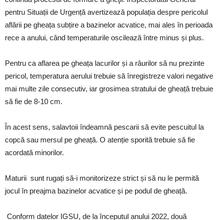
pentru Situații de Urgență avertizează populația despre pericolul
aflării pe gheața subțire a bazinelor acvatice, mai ales în perioada
rece a anului, când temperaturile oscilează între minus și plus.
Pentru ca aflarea pe gheața lacurilor și a râurilor să nu prezinte
pericol, temperatura aerului trebuie să înregistreze valori negative
mai multe zile consecutiv, iar grosimea stratului de gheață trebuie
să fie de 8-10 cm.
În acest sens, salavtoii îndeamnă pescarii să evite pescuitul la
copcă sau mersul pe gheață. O atenție sporită trebuie să fie
acordată minorilor.
Maturii sunt rugați să-i monitorizeze strict și să nu le permită
jocul în preajma bazinelor acvatice și pe podul de gheață.
Conform datelor IGSU, de la începutul anului 2022, două