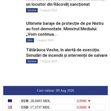
un locuitor din Răcovăț sancționat
7 august 2026
Soroca
Ultimele baraje de protecție de pe Nistru
au fost demontate. Ministrul Mediului:
„Vom continua...
7 august 2026
Știri
Tătărăuca Veche, în alertă de exercițiu.
Simulări de incendii și intervenții de salvare
7 august 2026
Soroca
Curs valutar: 09 Aug 2026
EUR
: 20,0493 MDL
0,0000 ▼
USD
: 17,3737 MDL
0,0000 ▼