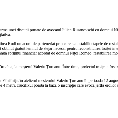
 în urma unei discuții purtate de avocatul Iulian Rusanovschi cu domnul 
iativa.
 un acord de parteneriat prin care s-au stabilit etapele de restabili
inut gratuit lemnul de stejar necesar pentru reconstituirea troiței inte
lângă sprijinul financiar acordat de domnul Nițoi Romeo, restabilirea mon
Drochia, la meșterul Valeriu Țurcanu. Între timp, proiectul troiței a fost 
una Fântânița, în atelierul meșterului Valeriu Țurcanu în perioada 12 augu
e 4 metri, crucifixul poartă la bază o inscripție care evocă jertfa eroilo