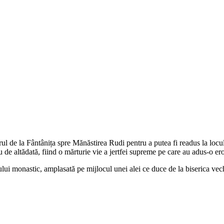
erul de la Fântânița spre Mănăstirea Rudi pentru a putea fi readus la locul 
u de altădată, fiind o mărturie vie a jertfei supreme pe care au adus-o 
ului monastic, amplasată pe mijlocul unei alei ce duce de la biserica vech