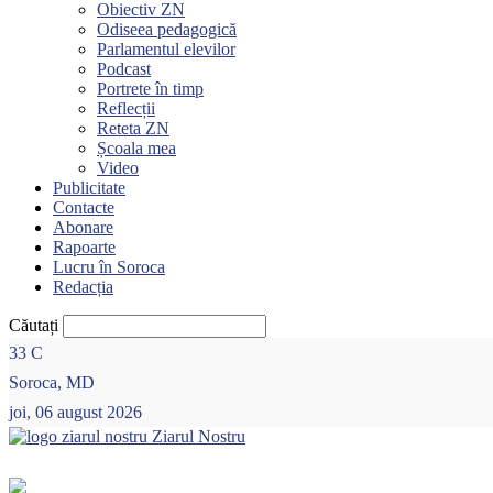
Obiectiv ZN
Odiseea pedagogică
Parlamentul elevilor
Podcast
Portrete în timp
Reflecții
Reteta ZN
Școala mea
Video
Publicitate
Contacte
Abonare
Rapoarte
Lucru în Soroca
Redacția
Căutați
33
C
Soroca, MD
joi, 06 august 2026
Ziarul Nostru