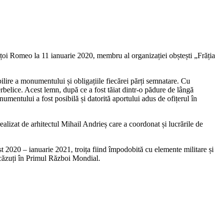
Nițoi Romeo la 11 ianuarie 2020, membru al organizației obștești „Frăția
re a monumentului și obligațiile fiecărei părți semnatare. Cu
rbelice. Acest lemn, după ce a fost tăiat dintr-o pădure de lângă
umentului a fost posibilă și datorită aportului adus de ofițerul în
realizat de arhitectul Mihail Andrieș care a coordonat și lucrările de
st 2020 – ianuarie 2021, troița fiind împodobită cu elemente militare și
r căzuți în Primul Război Mondial.