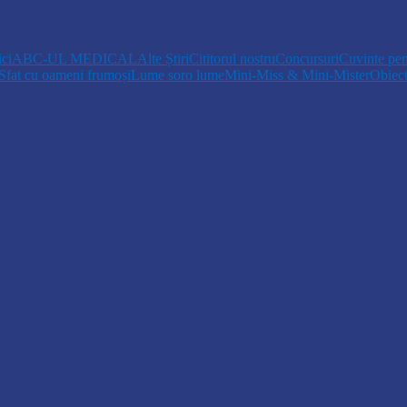
, cercetați după descoperirea unor plante…
ici
ABC-UL MEDICAL
Alte Știri
Cititorul nostru
Concursuri
Cuvinte pen
Sfat cu oameni frumoși
Lume soro lume
Mini-Miss & Mini-Mister
Obiec
opiii talentați din Drochia aduc emoție…
 Un dar muzical pentru mame…