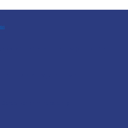
tiri
r, aprobat de Guvern: indemnizație de până la…
ORT DE ASISTENȚĂ PE TIMP DE…
ul Soroca vor primi rucsacuri și…