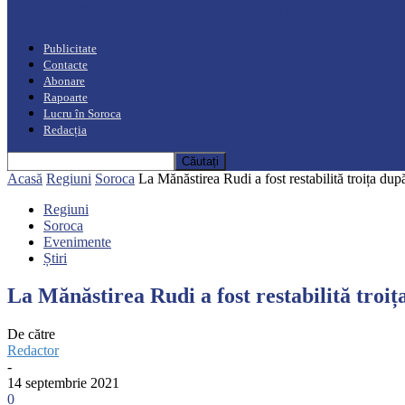
“Moro mahalajiu” Podcast cu Marin Alla
Publicitate
Contacte
Abonare
Rapoarte
Lucru în Soroca
Redacția
Acasă
Regiuni
Soroca
La Mănăstirea Rudi a fost restabilită troița dup
Regiuni
Soroca
Evenimente
Știri
La Mănăstirea Rudi a fost restabilită troiț
De către
Redactor
-
14 septembrie 2021
0