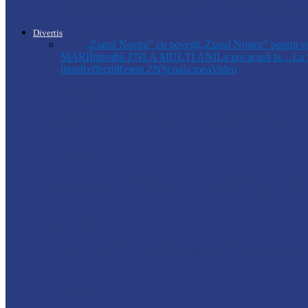
Percheziții antidrog la Soroca: doi bărbați
Divertis
Toate
,,Ziarul Nostru” cu povești
„Ziarul Nostru” pentru p
MARI
Întreabă ZN
LA MULŢI ANI
La noi acasă la…
La 
timp
Reflecții
Reteta ZN
Școala mea
Video
Drochia
„INIMI MICI, TALENTE MARI”(II parte)– C
Drochia
„INIMI MICI, TALENTE MARI”(I parte) –
Podcast
Moro mahalajiu Podcast cu Robert Cerari
Podcast