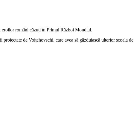
ița eroilor români căzuți în Primul Război Mondial.
rii proiectate de Voițehovschi, care avea să găzduiască ulterior școala de