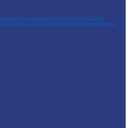
tru suflet
Fără cravată
Galerie foto
INIMI MICI,TALENTE
tiv ZN
Odiseea pedagogică
Parlamentul elevilor
Podcast
Portrete în