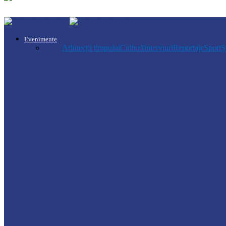
Evenimente
Toate
Arhitecții timpului
Cultură
Interviuri
Reportaje
Sport
Ș
Știri
Regulamentul privind relocarea profesorilo
Soroca
PRIMĂRIA SOROCA A INSTALAT UN C
Soroca
Elevii instituțiilor de învățământ din raion
Soroca