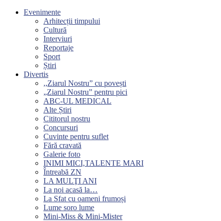
Evenimente
Arhitecții timpului
Cultură
Interviuri
Reportaje
Sport
Știri
Divertis
,,Ziarul Nostru” cu povești
„Ziarul Nostru” pentru pici
ABC-UL MEDICAL
Alte Știri
Cititorul nostru
Concursuri
Cuvinte pentru suflet
Fără cravată
Galerie foto
INIMI MICI,TALENTE MARI
Întreabă ZN
LA MULŢI ANI
La noi acasă la…
La Sfat cu oameni frumoși
Lume soro lume
Mini-Miss & Mini-Mister