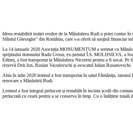
Ideea restabilirii troiței eroilor de la Mânăstirea Rudi a prins contur
Sfântul Gheorghe” din România, care s-a oferit să susțină financiar iniț
La 14 ianuarie 2020 Asociația MONUMENTUM a semnat cu Mănăstirea Rudi
sprijinului domnului Radu Grosu, ex-juristul Î.S. MOLDSILVA, a fost obț
Edineț, a fost transportat la Mănăstirea Nicoreni pentru a fi uscat. Pe 
rezervă Deli Ion, Ruslan Vaculovschi și avocatul Iulian Rusanovschi.
Abia în iulie 2020 lemnul a fost transportat în satul Fântânița, raionul 
renovare a Mănăstirii Rudi.
Lemnul a fost integral prelucrat și restabilit în incinta școlii din com
prelucrată cu ceară pentru a se conserva în timp. Cu o înălțime totală d