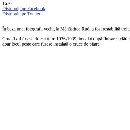
1670
Distribuiți pe Facebook
Distribuiți pe Twitter
În baza unei fotografii vechi, la Mănăstirea Rudi a fost restabilită tro
Crucifixul fusese ridicat între 1936-1939, imediat după finisarea clădi
doar locul peste care fusese instalată o cruce de piatră.