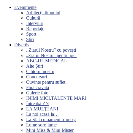
Evenimente
Arhitecții timpului
Cultură
Interviuri
Reportaje
Sport
Știri
Divertis
,,Ziarul Nostru” cu povești
„Ziarul Nostru” pentru pici
ABC-UL MEDICAL
Alte Știri
Cititorul nostru
Concursuri
Cuvinte pentru suflet
Fără cravată
Galerie foto
INIMI MICI,TALENTE MARI
Întreabă ZN
LA MULŢI ANI
La noi acasă la…
La Sfat cu oameni frumoși
Lume soro lume
Mini-Miss & Mini-Mister