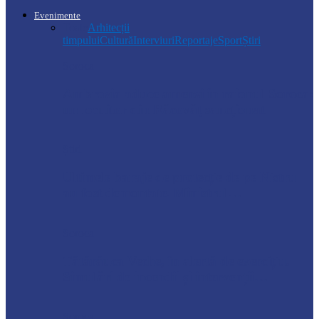
Evenimente
Toate
Arhitecții
timpului
Cultură
Interviuri
Reportaje
Sport
Știri
Soroca
Ambrozia aduce amenzi în raionul Soroca:
un locuitor din Răcovăț sancționat
Știri
Ultimele baraje de protecție de pe Nistru
au fost demontate. Ministrul…
Soroca
Tătărăuca Veche, în alertă de exercițiu.
Simulări de incendii și intervenții…
Soroca