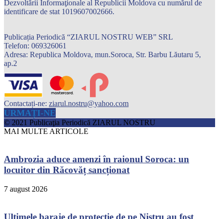
Dezvoltării Informaţionale al Republicii Moldova cu numărul de
identificare de stat 1019607002666.
Publicația Periodică “ZIARUL NOSTRU WEB” SRL
Telefon: 069326061
Adresa: Republica Moldova, mun.Soroca, Str. Barbu Lăutaru 5,
ap.2
Contactați-ne:
ziarul.nostru@yahoo.com
URMAȚI-NE
© 2021 Publicaţia Periodică ZIARUL NOSTRU
MAI MULTE ARTICOLE
Ambrozia aduce amenzi în raionul Soroca: un
locuitor din Răcovăț sancționat
7 august 2026
Ultimele baraje de protecție de pe Nistru au fost