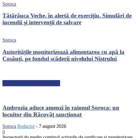
Soroca
Tătărăuca Veche, în alertă de exercițiu. Simulări de
incendii și intervenții de salvare
Soroca
Autoritățile monitorizează alimentarea cu apă la
Cosăuți, pe fondul scăderii nivelului Nistrului
ARTICOLE RECENTE
Ambrozia aduce amenzi în raionul Soroca: un
locuitor din Răcovăț sancționat
Soroca
Redactor
-
7 august 2026
0
Inspectorii de mediu continuă acțiunile de verificare și monitorizare