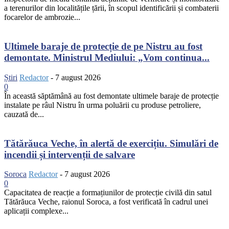
a terenurilor din localitățile țării, în scopul identificării și combaterii
focarelor de ambrozie...
Ultimele baraje de protecție de pe Nistru au fost
demontate. Ministrul Mediului: „Vom continua...
Știri
Redactor
-
7 august 2026
0
În această săptămână au fost demontate ultimele baraje de protecție
instalate pe râul Nistru în urma poluării cu produse petroliere,
cauzată de...
Tătărăuca Veche, în alertă de exercițiu. Simulări de
incendii și intervenții de salvare
Soroca
Redactor
-
7 august 2026
0
Capacitatea de reacție a formațiunilor de protecție civilă din satul
Tătărăuca Veche, raionul Soroca, a fost verificată în cadrul unei
aplicații complexe...