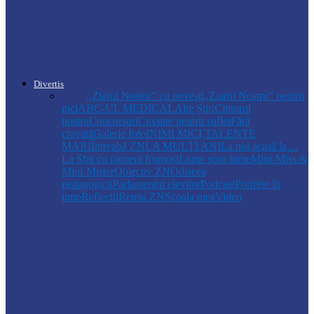
Autoritățile monitorizează alimentarea cu
apă la Cosăuți, pe fondul scăderii
nivelului…
Divertis
Toate
,,Ziarul Nostru” cu povești
„Ziarul Nostru” pentru
pici
ABC-UL MEDICAL
Alte Știri
Cititorul
nostru
Concursuri
Cuvinte pentru suflet
Fără
cravată
Galerie foto
INIMI MICI,TALENTE
MARI
Întreabă ZN
LA MULŢI ANI
La noi acasă la…
La Sfat cu oameni frumoși
Lume soro lume
Mini-Miss &
Mini-Mister
Obiectiv ZN
Odiseea
pedagogică
Parlamentul elevilor
Podcast
Portrete în
timp
Reflecții
Reteta ZN
Școala mea
Video
Drochia
„INIMI MICI, TALENTE MARI”(II
parte)– Copiii talentați din Drochia aduc
emoție…