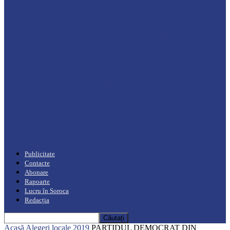
Drochia
„INIMI MICI, TALENTE MARI”(I parte)
– Un dar muzical pentru mame…
Podcast
Moro mahalajiu Podcast cu Robert Cerari
Podcast
“Moro mahalajiu” Podcast cu Marin Alla
Publicitate
Contacte
Abonare
Rapoarte
Lucru în Soroca
Redacția
Acasă
Alegeri locale 2019
PARTIDUL DEMOCRAT DIN