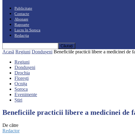
Publicitate
Contacte
Abonare
Rapoarte
Lucru în Soroca
Redacția
Acasă
Regiuni
Dondușeni
Beneficiile practicii libere a medicinei de f
Regiuni
Dondușeni
Drochia
Florești
Ocnița
Soroca
Evenimente
Știri
Beneficiile practicii libere a medicinei de 
De către
Redactor