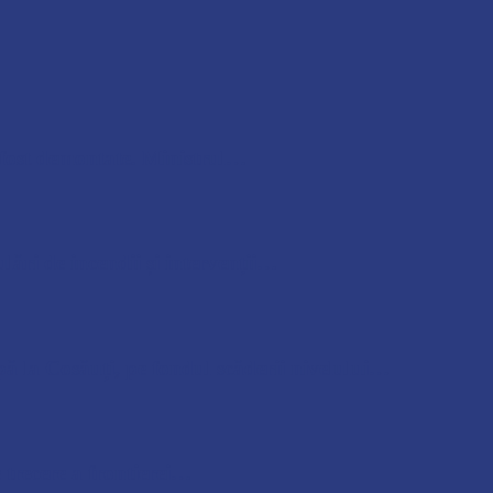
u fost demontate. Ministrul…
lări de incendii și intervenții…
pă la Cosăuți, pe fondul scăderii nivelului…
 trecere a frontierei…