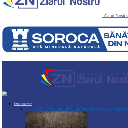
Ziarul Nostru
Evenimente
Toate
Arhitecții timpului
Cultură
Interviuri
Reportaje
Sport
Ș