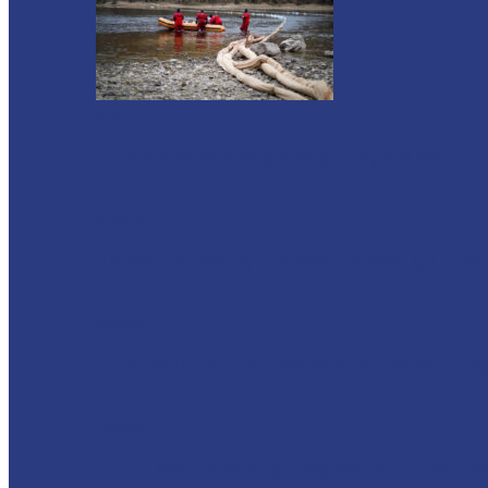
Știri
Ultimele baraje de protecție de pe Nistru a
Soroca
Tătărăuca Veche, în alertă de exercițiu. Simu
Soroca
Autoritățile monitorizează alimentarea cu a
Ocnița
Tutun ascuns pe corp, depistat la punctul de