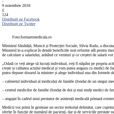
-
9 noiembrie 2018
0
124
Distribuiți pe Facebook
Distribuiți pe Twitter
Foto:formaremedicala.ro
Ministrul Sănătății, Muncii și Protecției Sociale, Silvia Radu, a discu
Ministrul le-a explicat în detalii beneficiile noii reforme atît pentru me
de calculare a salariului, arătând ce venituri și ce creșteri de salarii v
„Odată ce veți alege să lucrați individual, veți fi stăpâni pe propria a
crește și calitatea actului medical și vom putea asigura cu medici de f
putea depune dosarul la minister și alege individual una din formele de
– cabinetul individual al medicului de familie (fondat de un singur medic
– centrul medicilor de familie (fondat de doi și mai mulți medici de famil
– angajat în cadrul unui prestator de asistență medicală primară existen
Medicii vor primi în gestiune un sector teritorial delimitat, care cupri
oferite în funcție de numărul de pacienți, dar și de serviciile prestate s