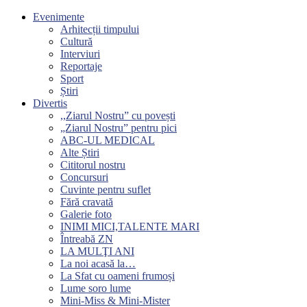
Evenimente
Arhitecții timpului
Cultură
Interviuri
Reportaje
Sport
Știri
Divertis
,,Ziarul Nostru” cu povești
„Ziarul Nostru” pentru pici
ABC-UL MEDICAL
Alte Știri
Cititorul nostru
Concursuri
Cuvinte pentru suflet
Fără cravată
Galerie foto
INIMI MICI,TALENTE MARI
Întreabă ZN
LA MULŢI ANI
La noi acasă la…
La Sfat cu oameni frumoși
Lume soro lume
Mini-Miss & Mini-Mister