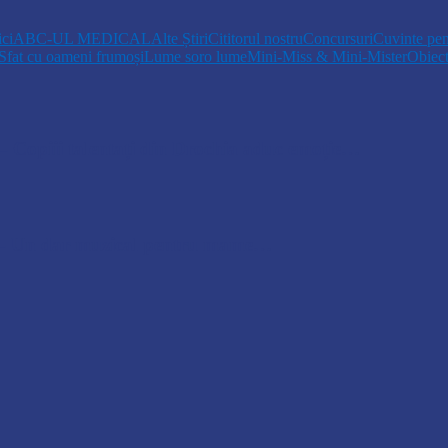
ici
ABC-UL MEDICAL
Alte Știri
Cititorul nostru
Concursuri
Cuvinte pen
Sfat cu oameni frumoși
Lume soro lume
Mini-Miss & Mini-Mister
Obiec
opiii talentați din Drochia aduc emoție…
 Un dar muzical pentru mame…