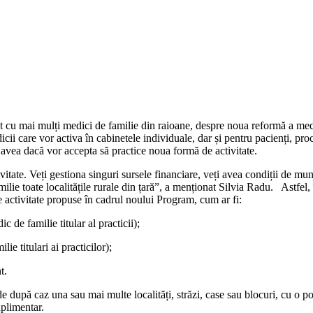
tat cu mai mulți medici de familie din raioane, despre noua reformă a me
dicii care vor activa în cabinetele individuale, dar și pentru pacienți, pr
or avea dacă vor accepta să practice noua formă de activitate.
ctivitate. Veți gestiona singuri sursele financiare, veți avea condiții d
amilie toate localitățile rurale din țară”, a menționat Silvia Radu. Astf
 activitate propuse în cadrul noului Program, cum ar fi:
 de familie titular al practicii);
ie titulari ai practicilor);
t.
nde după caz una sau mai multe localități, străzi, case sau blocuri, cu o 
uplimentar.