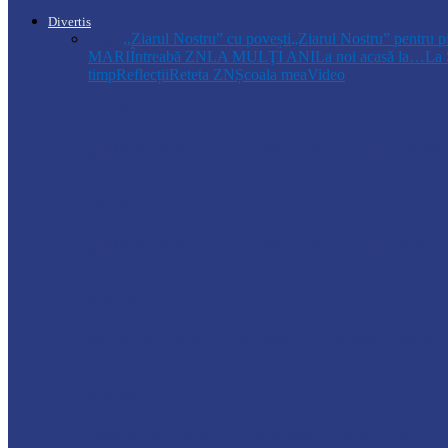
Divertis
Toate
,,Ziarul Nostru” cu povești
„Ziarul Nostru” pentru p
MARI
Întreabă ZN
LA MULŢI ANI
La noi acasă la…
La 
timp
Reflecții
Reteta ZN
Școala mea
Video
Drochia
„INIMI MICI, TALENTE MARI”(II parte)– C
Drochia
„INIMI MICI, TALENTE MARI”(I parte) –
Podcast
Moro mahalajiu Podcast cu Robert Cerari
Podcast
“Moro mahalajiu” Podcast cu Marin Alla