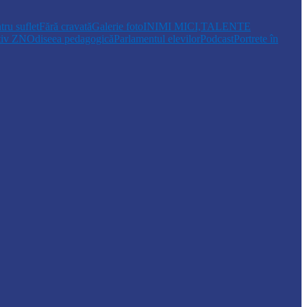
tru suflet
Fără cravată
Galerie foto
INIMI MICI,TALENTE
tiv ZN
Odiseea pedagogică
Parlamentul elevilor
Podcast
Portrete în