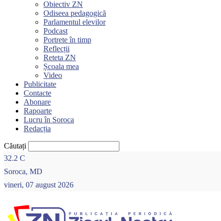
Obiectiv ZN
Odiseea pedagogică
Parlamentul elevilor
Podcast
Portrete în timp
Reflecții
Reteta ZN
Școala mea
Video
Publicitate
Contacte
Abonare
Rapoarte
Lucru în Soroca
Redacția
Căutați
32.2
C
Soroca, MD
vineri, 07 august 2026