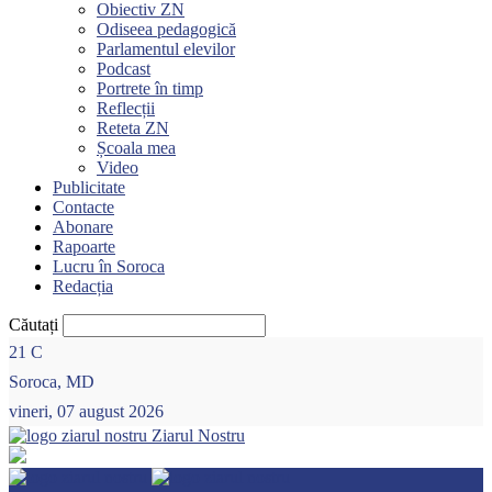
Obiectiv ZN
Odiseea pedagogică
Parlamentul elevilor
Podcast
Portrete în timp
Reflecții
Reteta ZN
Școala mea
Video
Publicitate
Contacte
Abonare
Rapoarte
Lucru în Soroca
Redacția
Căutați
21
C
Soroca, MD
vineri, 07 august 2026
Ziarul Nostru