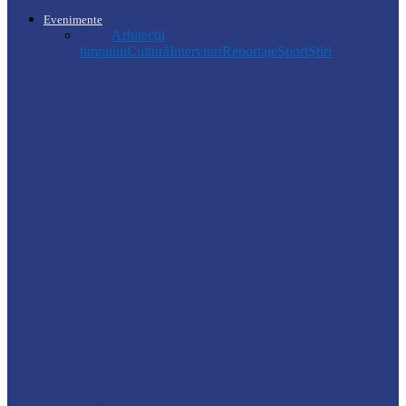
Evenimente
Toate
Arhitecții
timpului
Cultură
Interviuri
Reportaje
Sport
Știri
Drochia
Ploile puternice au blocat un sector de
drum din Drochia. Drumarii…
Ocnița
Intervenții ale Poliției din cauza vremii
nefavorabile
Soroca
VIZITĂ DE MONITORIZARE LA
GRĂDINIȚA „CĂLINA”
Știri