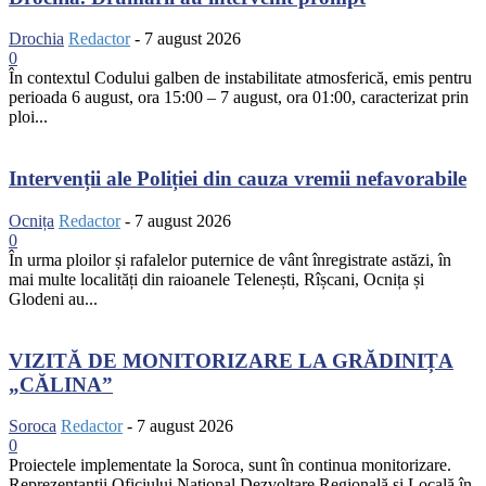
Drochia
Redactor
-
7 august 2026
0
În contextul Codului galben de instabilitate atmosferică, emis pentru
perioada 6 august, ora 15:00 – 7 august, ora 01:00, caracterizat prin
ploi...
Intervenții ale Poliției din cauza vremii nefavorabile
Ocnița
Redactor
-
7 august 2026
0
În urma ploilor și rafalelor puternice de vânt înregistrate astăzi, în
mai multe localități din raioanele Telenești, Rîșcani, Ocnița și
Glodeni au...
VIZITĂ DE MONITORIZARE LA GRĂDINIȚA
„CĂLINA”
Soroca
Redactor
-
7 august 2026
0
Proiectele implementate la Soroca, sunt în continua monitorizare.
Reprezentanții Oficiului Național Dezvoltare Regională și Locală în