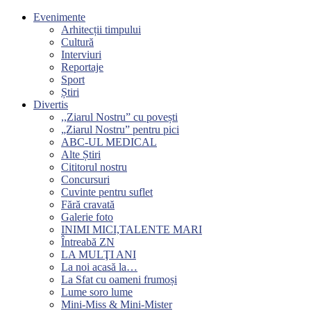
Evenimente
Arhitecții timpului
Cultură
Interviuri
Reportaje
Sport
Știri
Divertis
,,Ziarul Nostru” cu povești
„Ziarul Nostru” pentru pici
ABC-UL MEDICAL
Alte Știri
Cititorul nostru
Concursuri
Cuvinte pentru suflet
Fără cravată
Galerie foto
INIMI MICI,TALENTE MARI
Întreabă ZN
LA MULŢI ANI
La noi acasă la…
La Sfat cu oameni frumoși
Lume soro lume
Mini-Miss & Mini-Mister