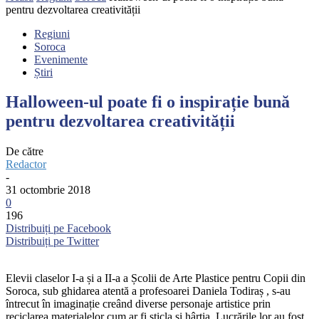
pentru dezvoltarea creativității
Regiuni
Soroca
Evenimente
Știri
Halloween-ul poate fi o inspirație bună
pentru dezvoltarea creativității
De către
Redactor
-
31 octombrie 2018
0
196
Distribuiți pe Facebook
Distribuiți pe Twitter
Elevii claselor I-a și a II-a a Școlii de Arte Plastice pentru Copii din
Soroca, sub ghidarea atentă a profesoarei Daniela Todiraș , s-au
întrecut în imaginație creând diverse personaje artistice prin
reciclarea materialelor cum ar fi sticla și hârtia. Lucrările lor au fost