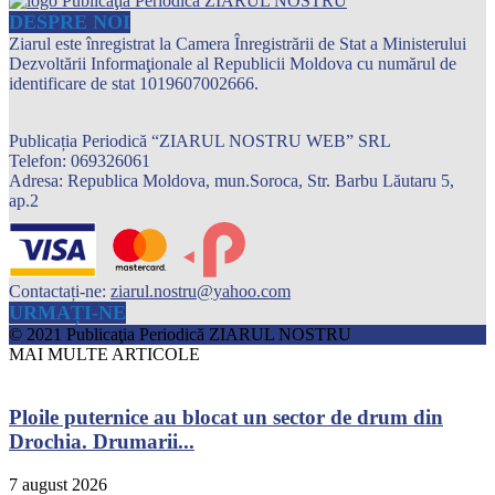
DESPRE NOI
Ziarul este înregistrat la Camera Înregistrării de Stat a Ministerului
Dezvoltării Informaţionale al Republicii Moldova cu numărul de
identificare de stat 1019607002666.
Publicația Periodică “ZIARUL NOSTRU WEB” SRL
Telefon: 069326061
Adresa: Republica Moldova, mun.Soroca, Str. Barbu Lăutaru 5,
ap.2
Contactați-ne:
ziarul.nostru@yahoo.com
URMAȚI-NE
© 2021 Publicaţia Periodică ZIARUL NOSTRU
MAI MULTE ARTICOLE
Ploile puternice au blocat un sector de drum din
Drochia. Drumarii...
7 august 2026