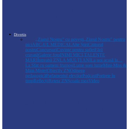
Regulamentul privind relocarea
profesorilor, aprobat de Guvern:
indemnizație de până la…
Divertis
Toate
,,Ziarul Nostru” cu povești
„Ziarul Nostru” pentru
pici
ABC-UL MEDICAL
Alte Știri
Cititorul
nostru
Concursuri
Cuvinte pentru suflet
Fără
cravată
Galerie foto
INIMI MICI,TALENTE
MARI
Întreabă ZN
LA MULŢI ANI
La noi acasă la…
La Sfat cu oameni frumoși
Lume soro lume
Mini-Miss &
Mini-Mister
Obiectiv ZN
Odiseea
pedagogică
Parlamentul elevilor
Podcast
Portrete în
timp
Reflecții
Reteta ZN
Școala mea
Video
Drochia
„INIMI MICI, TALENTE MARI”(II
parte)– Copiii talentați din Drochia aduc
emoție…