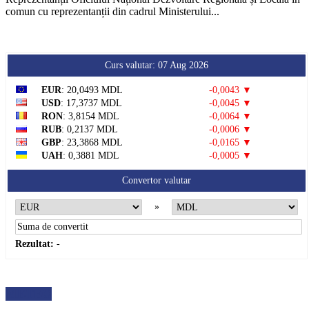
comun cu reprezentanții din cadrul Ministerului...
Curs valutar: 07 Aug 2026
EUR
: 20,0493 MDL
-0,0043 ▼
USD
: 17,3737 MDL
-0,0045 ▼
RON
: 3,8154 MDL
-0,0064 ▼
RUB
: 0,2137 MDL
-0,0006 ▼
GBP
: 23,3868 MDL
-0,0165 ▼
UAH
: 0,3881 MDL
-0,0005 ▼
Convertor valutar
»
Rezultat:
-
METEO