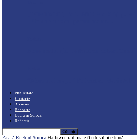
Drochia
„INIMI MICI, TALENTE MARI”(I parte)
– Un dar muzical pentru mame…
Podcast
Moro mahalajiu Podcast cu Robert Cerari
Podcast
“Moro mahalajiu” Podcast cu Marin Alla
Publicitate
Contacte
Abonare
Rapoarte
Lucru în Soroca
Redacția
Acasă
Regiuni
Soroca
Halloween-ul poate fi o inspirație bună