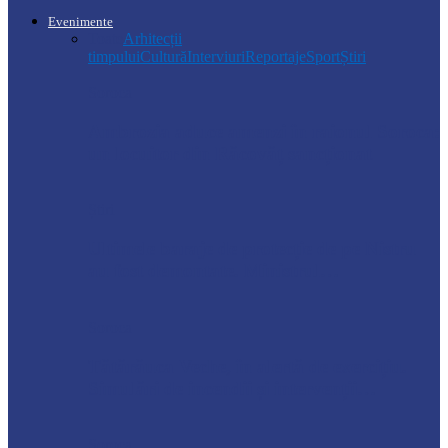
Evenimente
Toate
Arhitecții
timpului
Cultură
Interviuri
Reportaje
Sport
Știri
Soroca
Ambrozia aduce amenzi în raionul Soroca:
un locuitor din Răcovăț sancționat
Știri
Ultimele baraje de protecție de pe Nistru
au fost demontate. Ministrul…
Soroca
Tătărăuca Veche, în alertă de exercițiu.
Simulări de incendii și intervenții…
Soroca