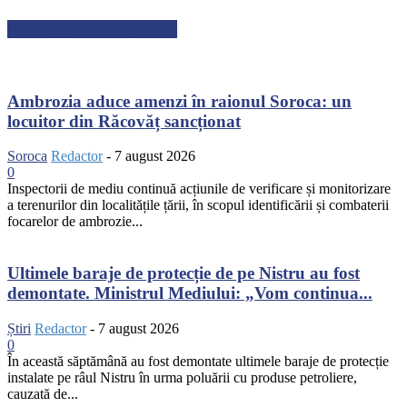
ARTICOLE RECENTE
Ambrozia aduce amenzi în raionul Soroca: un
locuitor din Răcovăț sancționat
Soroca
Redactor
-
7 august 2026
0
Inspectorii de mediu continuă acțiunile de verificare și monitorizare
a terenurilor din localitățile țării, în scopul identificării și combaterii
focarelor de ambrozie...
Ultimele baraje de protecție de pe Nistru au fost
demontate. Ministrul Mediului: „Vom continua...
Știri
Redactor
-
7 august 2026
0
În această săptămână au fost demontate ultimele baraje de protecție
instalate pe râul Nistru în urma poluării cu produse petroliere,
cauzată de...