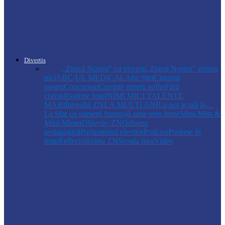
Autoritățile monitorizează alimentarea cu
apă la Cosăuți, pe fondul scăderii
nivelului…
Divertis
Toate
,,Ziarul Nostru” cu povești
„Ziarul Nostru” pentru
pici
ABC-UL MEDICAL
Alte Știri
Cititorul
nostru
Concursuri
Cuvinte pentru suflet
Fără
cravată
Galerie foto
INIMI MICI,TALENTE
MARI
Întreabă ZN
LA MULŢI ANI
La noi acasă la…
La Sfat cu oameni frumoși
Lume soro lume
Mini-Miss &
Mini-Mister
Obiectiv ZN
Odiseea
pedagogică
Parlamentul elevilor
Podcast
Portrete în
timp
Reflecții
Reteta ZN
Școala mea
Video
Drochia
„INIMI MICI, TALENTE MARI”(II
parte)– Copiii talentați din Drochia aduc
emoție…