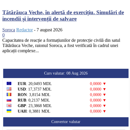
Tătărăuca Veche, în alertă de exercițiu. Simulări de
incendii și intervenții de salvare
Soroca
Redactor
-
7 august 2026
0
Capacitatea de reacție a formațiunilor de protecție civilă din satul
Tătărăuca Veche, raionul Soroca, a fost verificată în cadrul unei
aplicații complexe...
Curs valutar: 08 Aug 2026
EUR
: 20,0493 MDL
0,0000 ▼
USD
: 17,3737 MDL
0,0000 ▼
RON
: 3,8154 MDL
0,0000 ▼
RUB
: 0,2137 MDL
0,0000 ▼
GBP
: 23,3868 MDL
0,0000 ▼
UAH
: 0,3881 MDL
0,0000 ▼
Convertor valutar