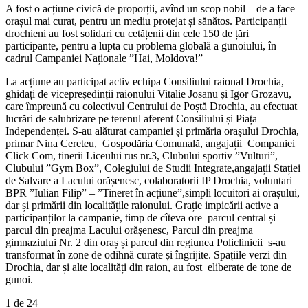
A fost o acțiune civică de proporții, avînd un scop nobil – de a face
orașul mai curat, pentru un mediu protejat și sănătos. Participanții
drochieni au fost solidari cu cetățenii din cele 150 de țări
participante, pentru a lupta cu problema globală a gunoiului, în
cadrul Campaniei Naționale ”Hai, Moldova!”
La acțiune au participat activ echipa Consiliului raional Drochia,
ghidați de vicepreședinții raionului Vitalie Josanu și Igor Grozavu,
care împreună cu colectivul Centrului de Poștă Drochia, au efectuat
lucrări de salubrizare pe terenul aferent Consiliului și Piața
Independenței. S-au alăturat campaniei și primăria orașului Drochia,
primar Nina Cereteu, Gospodăria Comunală, angajații Companiei
Click Com, tinerii Liceului rus nr.3, Clubului sportiv ”Vulturi”,
Clubului ”Gym Box”, Colegiului de Studii Integrate,angajații Stației
de Salvare a Lacului orășenesc, colaboratorii IP Drochia, voluntari
BPR ”Iulian Filip” – ”Tineret în acțiune”,simpli locuitori ai orașului,
dar și primării din localitățile raionului. Grație impicării active a
participanților la campanie, timp de cîteva ore parcul central și
parcul din preajma Lacului orășenesc, Parcul din preajma
gimnaziului Nr. 2 din oraș și parcul din regiunea Policlinicii s-au
transformat în zone de odihnă curate și îngrijite. Spațiile verzi din
Drochia, dar și alte localități din raion, au fost eliberate de tone de
gunoi.
1
de 24