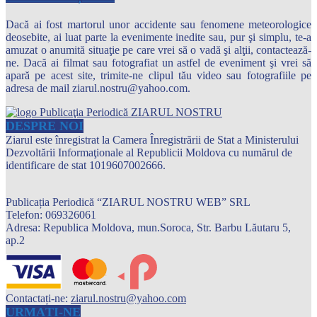
Dacă ai fost martorul unor accidente sau fenomene meteorologice
deosebite, ai luat parte la evenimente inedite sau, pur şi simplu, te-a
amuzat o anumită situaţie pe care vrei să o vadă şi alţii, contactează-
ne. Dacă ai filmat sau fotografiat un astfel de eveniment şi vrei să
apară pe acest site, trimite-ne clipul tău video sau fotografiile pe
adresa de mail ziarul.nostru@yahoo.com.
DESPRE NOI
Ziarul este înregistrat la Camera Înregistrării de Stat a Ministerului
Dezvoltării Informaţionale al Republicii Moldova cu numărul de
identificare de stat 1019607002666.
Publicația Periodică “ZIARUL NOSTRU WEB” SRL
Telefon: 069326061
Adresa: Republica Moldova, mun.Soroca, Str. Barbu Lăutaru 5,
ap.2
Contactați-ne:
ziarul.nostru@yahoo.com
URMAȚI-NE