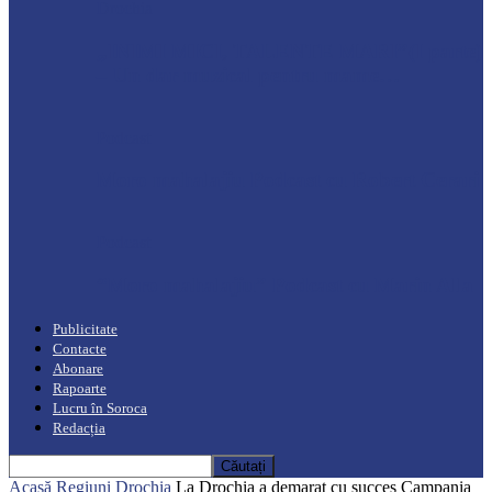
Drochia
„INIMI MICI, TALENTE MARI”(I parte)
– Un dar muzical pentru mame…
Podcast
Moro mahalajiu Podcast cu Robert Cerari
Podcast
“Moro mahalajiu” Podcast cu Marin Alla
Publicitate
Contacte
Abonare
Rapoarte
Lucru în Soroca
Redacția
Acasă
Regiuni
Drochia
La Drochia a demarat cu succes Campania