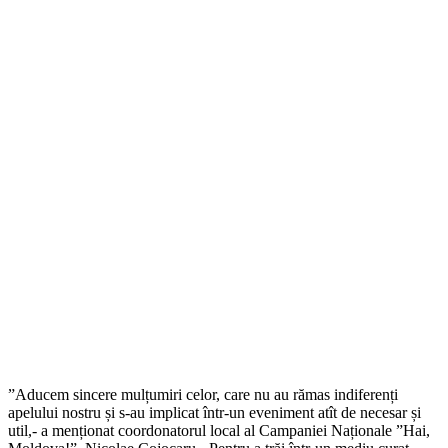
”Aducem sincere mulțumiri celor, care nu au rămas indiferenți
apelului nostru și s-au implicat într-un eveniment atît de necesar și
util,- a menționat coordonatorul local al Campaniei Naționale ”Hai,