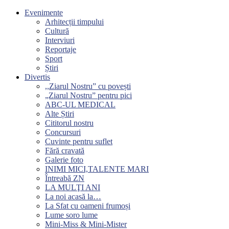
Evenimente
Arhitecții timpului
Cultură
Interviuri
Reportaje
Sport
Știri
Divertis
,,Ziarul Nostru” cu povești
„Ziarul Nostru” pentru pici
ABC-UL MEDICAL
Alte Știri
Cititorul nostru
Concursuri
Cuvinte pentru suflet
Fără cravată
Galerie foto
INIMI MICI,TALENTE MARI
Întreabă ZN
LA MULŢI ANI
La noi acasă la…
La Sfat cu oameni frumoși
Lume soro lume
Mini-Miss & Mini-Mister