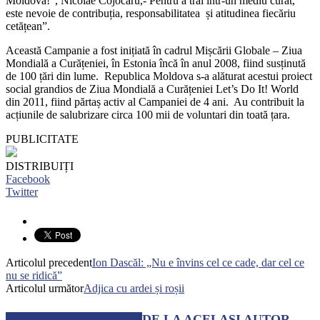
Moldova!”, Nicolae Cojocaru,- Pentru a trăi într-un mediu curat,
este nevoie de contribuția, responsabilitatea și atitudinea fiecăriu
cetățean”.
Această Campanie a fost inițiată în cadrul Mișcării Globale – Ziua
Mondială a Curățeniei, în Estonia încă în anul 2008, fiind susținută
de 100 țări din lume. Republica Moldova s-a alăturat acestui proiect
social grandios de Ziua Mondială a Curățeniei Let’s Do It! World
din 2011, fiind părtaș activ al Campaniei de 4 ani. Au contribuit la
acțiunile de salubrizare circa 100 mii de voluntari din toată țara.
PUBLICITATE
DISTRIBUIȚI
Facebook
Twitter
Articolul precedent
Ion Dascăl: „Nu e învins cel ce cade, dar cel ce
nu se ridică”
Articolul următor
Adjica cu ardei și roșii
ARTICOLE SIMILARE
DE LA ACELAȘI AUTOR