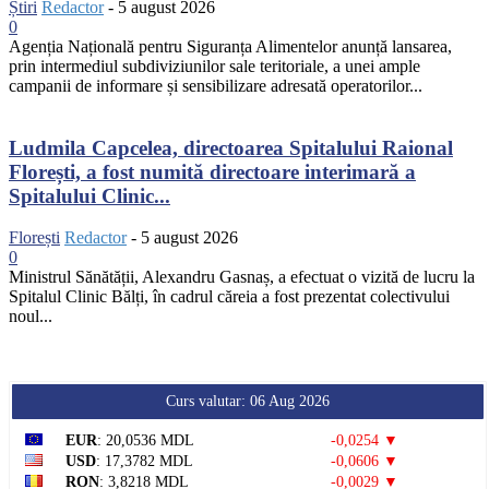
Știri
Redactor
-
5 august 2026
0
Agenția Națională pentru Siguranța Alimentelor anunță lansarea,
prin intermediul subdiviziunilor sale teritoriale, a unei ample
campanii de informare și sensibilizare adresată operatorilor...
Ludmila Capcelea, directoarea Spitalului Raional
Florești, a fost numită directoare interimară a
Spitalului Clinic...
Florești
Redactor
-
5 august 2026
0
Ministrul Sănătății, Alexandru Gasnaș, a efectuat o vizită de lucru la
Spitalul Clinic Bălți, în cadrul căreia a fost prezentat colectivului
noul...
Curs valutar: 06 Aug 2026
EUR
: 20,0536 MDL
-0,0254 ▼
USD
: 17,3782 MDL
-0,0606 ▼
RON
: 3,8218 MDL
-0,0029 ▼