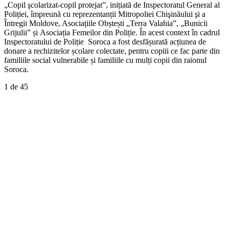
„Copil şcolarizat-copil protejat”, inițiată de Inspectoratul General al
Poliției, împreună cu reprezentanții Mitropoliei Chişinăului şi a
Întregii Moldove, Asociațiile Obștești „Terra Valahia”, „Bunicii
Grijulii” și Asociația Femeilor din Poliție. În acest context în cadrul
Inspectoratului de Poliție Soroca a fost desfășurată acțiunea de
donare a rechizitelor școlare colectate, pentru copiii ce fac parte din
familiile social vulnerabile și familiile cu mulți copii din raionul
Soroca.
1
de 45