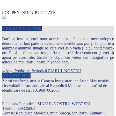
LOC PENTRU PUBLICITATE
CREAZĂ O ȘTIRE
Dacă ai fost martorul unor accidente sau fenomene meteorologice
deosebite, ai luat parte la evenimente inedite sau, pur şi simplu, te-a
amuzat o anumită situaţie pe care vrei să o vadă şi alţii, contactează-
ne. Dacă ai filmat sau fotografiat un astfel de eveniment şi vrei să
apară pe acest site, trimite-ne clipul tău video sau fotografiile pe
adresa de mail ziarul.nostru@yahoo.com.
DESPRE NOI
Ziarul este înregistrat la Camera Înregistrării de Stat a Ministerului
Dezvoltării Informaţionale al Republicii Moldova cu numărul de
identificare de stat 1019607002666.
Publicația Periodică “ZIARUL NOSTRU WEB” SRL
Telefon: 069326061
Adresa: Republica Moldova, mun.Soroca, Str. Barbu Lăutaru 5,