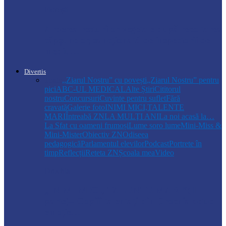
Florești
Arderea resturilor vegetale după recoltarea
căpșunelor, sancționată de inspectorii de
mediu…
Divertis
Toate
,,Ziarul Nostru” cu povești
„Ziarul Nostru” pentru
pici
ABC-UL MEDICAL
Alte Știri
Cititorul
nostru
Concursuri
Cuvinte pentru suflet
Fără
cravată
Galerie foto
INIMI MICI,TALENTE
MARI
Întreabă ZN
LA MULŢI ANI
La noi acasă la…
La Sfat cu oameni frumoși
Lume soro lume
Mini-Miss &
Mini-Mister
Obiectiv ZN
Odiseea
pedagogică
Parlamentul elevilor
Podcast
Portrete în
timp
Reflecții
Reteta ZN
Școala mea
Video
Drochia
„INIMI MICI, TALENTE MARI”(II
parte)– Copiii talentați din Drochia aduc
emoție…