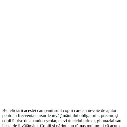
Beneficiarii acestei campanii sunt copiii care au nevoie de ajutor
pentru a frecventa cursurile învăţământului obligatoriu, precum şi
copii în risc de abandon şcolar, elevi în ciclul primar, gimnazial sau
liceal de învăţământ. Copiii și părinții au rămas mulțumiți că acum