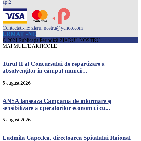
ap.2
Contactați-ne:
ziarul.nostru@yahoo.com
URMAȚI-NE
© 2021 Publicaţia Periodică ZIARUL NOSTRU
MAI MULTE ARTICOLE
Turul II al Concursului de repartizare a
absolvenților în câmpul muncii...
5 august 2026
ANSA lansează Campania de informare și
sensibilizare a operatorilor economici cu...
5 august 2026
Ludmila Capcelea, directoarea Spitalului Raional