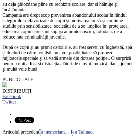
au deja ghiozdane pline cu rechizite școlare, dar și hăinuțe și
încălțăminte.
Campania are drept scop prevenirea abandonului școlar în rândul
categoriilor defavorizate de copii și motivarea lor să-și continue
studiile prin sensibilizarea societății de a se implica în protejarea,
educarea copiii care sunt supuși anumitor riscuri, totodată, de a
reduce rata criminalității juvenile.
După ce copii și-au primit cadourile, au fost serviți cu înghețată, apă
și duciuri de către polițiști, au avut posibilitatea să probeze
mijloacele speciale și să vadă armele din dotarea poliției. O surpriză
pentru copii a fost și distracția alături de clovni, muzică, dans, jocuri
și multă voie bună.
PUBLICITATE
DISTRIBUIȚI
Facebook
Twitter
Articolul precedent
În memoriam… Ion Talmaci