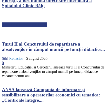
Florești, a fost numită directoare interimară a
Spitalului Clinic Bălți
ARTICOLE RECENTE
Turul II al Concursului de repartizare a
absolvenților în câmpul muncii pe funcții didactice...
Știri
Redactor
-
5 august 2026
0
Ministerul Educației și Cercetării lansează turul II al Concursului de
repartizare a absolvenților în câmpul muncii pe funcții didactice
vacante pentru anul...
ANSA lansează Campania de informare și
sensibilizare a operatorilor economici cu tematica:
„Controale integre,...