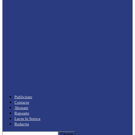
Drochia
„INIMI MICI, TALENTE MARI”(I parte)
– Un dar muzical pentru mame…
Podcast
Moro mahalajiu Podcast cu Robert Cerari
Podcast
“Moro mahalajiu” Podcast cu Marin Alla
Publicitate
Contacte
Abonare
Rapoarte
Lucru în Soroca
Redacția