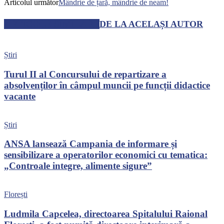
Articolul următor
Mândrie de țară, mândrie de neam!
ARTICOLE SIMILARE
DE LA ACELAȘI AUTOR
Știri
Turul II al Concursului de repartizare a
absolvenților în câmpul muncii pe funcții didactice
vacante
Știri
ANSA lansează Campania de informare și
sensibilizare a operatorilor economici cu tematica:
„Controale integre, alimente sigure”
Florești
Ludmila Capcelea, directoarea Spitalului Raional