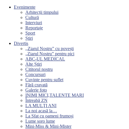
Evenimente
Arhitecții timpului
Cultură
Interviuri
Reportaje
Sport
Știri
Divertis
,,Ziarul Nostru” cu povești
„Ziarul Nostru” pentru pici
ABC-UL MEDICAL
Alte Știri
Cititorul nostru
Concursuri
Cuvinte pentru suflet
Fără cravată
Galerie foto
INIMI MICI,TALENTE MARI
Întreabă ZN
LA MULŢI ANI
La noi acasă la…
La Sfat cu oameni frumoși
Lume soro lume
Mini-Miss & Mini-Mister