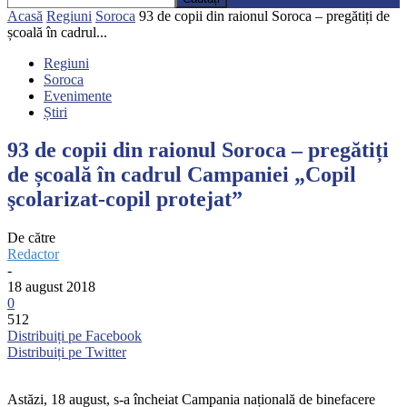
Acasă
Regiuni
Soroca
93 de copii din raionul Soroca – pregătiți de
școală în cadrul...
Regiuni
Soroca
Evenimente
Știri
93 de copii din raionul Soroca – pregătiți
de școală în cadrul Campaniei „Copil
şcolarizat-copil protejat”
De către
Redactor
-
18 august 2018
0
512
Distribuiți pe Facebook
Distribuiți pe Twitter
Astăzi, 18 august, s-a încheiat Campania națională de binefacere