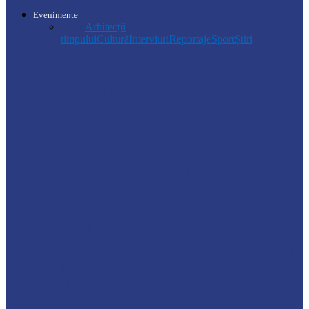
Evenimente
Toate
Arhitecții
timpului
Cultură
Interviuri
Reportaje
Sport
Știri
Știri
Turul II al Concursului de repartizare a
absolvenților în câmpul muncii…
Știri
ANSA lansează Campania de informare și
sensibilizare a operatorilor economici cu…
Florești
Ludmila Capcelea, directoarea Spitalului
Raional Florești, a fost numită directoare
interimară…