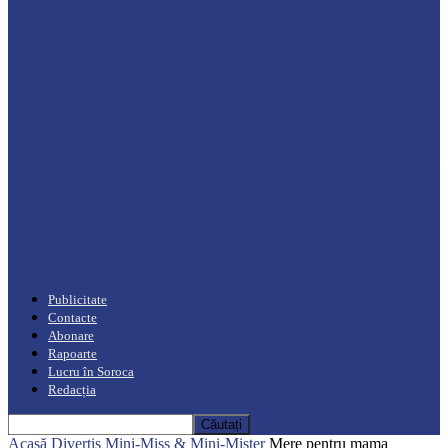
Drochia
„INIMI MICI, TALENTE MARI”(I parte)
– Un dar muzical pentru mame…
Podcast
Moro mahalajiu Podcast cu Robert Cerari
Podcast
“Moro mahalajiu” Podcast cu Marin Alla
Publicitate
Contacte
Abonare
Rapoarte
Lucru în Soroca
Redacția
Acasă
Divertis
Mini-Miss & Mini-Mister
Mere pentru mama