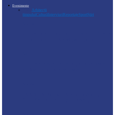
Evenimente
Toate
Arhitecții
timpului
Cultură
Interviuri
Reportaje
Sport
Știri
Soroca
Ambrozia aduce amenzi în raionul Soroca:
un locuitor din Răcovăț sancționat
Știri
Ultimele baraje de protecție de pe Nistru
au fost demontate. Ministrul…
Soroca
Tătărăuca Veche, în alertă de exercițiu.
Simulări de incendii și intervenții…
Soroca