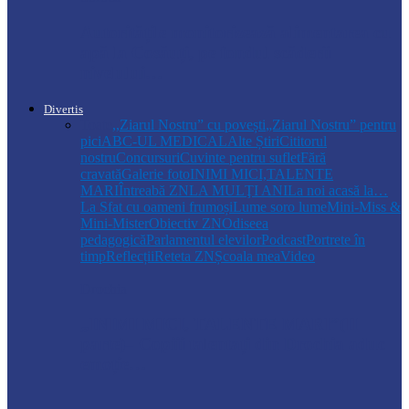
Autoritățile monitorizează alimentarea cu
apă la Cosăuți, pe fondul scăderii
nivelului…
Divertis
Toate
,,Ziarul Nostru” cu povești
„Ziarul Nostru” pentru
pici
ABC-UL MEDICAL
Alte Știri
Cititorul
nostru
Concursuri
Cuvinte pentru suflet
Fără
cravată
Galerie foto
INIMI MICI,TALENTE
MARI
Întreabă ZN
LA MULŢI ANI
La noi acasă la…
La Sfat cu oameni frumoși
Lume soro lume
Mini-Miss &
Mini-Mister
Obiectiv ZN
Odiseea
pedagogică
Parlamentul elevilor
Podcast
Portrete în
timp
Reflecții
Reteta ZN
Școala mea
Video
Drochia
„INIMI MICI, TALENTE MARI”(II
parte)– Copiii talentați din Drochia aduc
emoție…