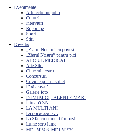
Evenimente
Arhitecții timpului
Cultură
Interviuri
Reportaje
Sport
Știri
Divertis
,,Ziarul Nostru” cu povești
„Ziarul Nostru” pentru pici
ABC-UL MEDICAL
Alte Știri
Cititorul nostru
Concursuri
Cuvinte pentru suflet
Fără cravată
Galerie foto
INIMI MICI,TALENTE MARI
Întreabă ZN
LA MULŢI ANI
La noi acasă la…
La Sfat cu oameni frumoși
Lume soro lume
Mini-Miss & Mini-Mister