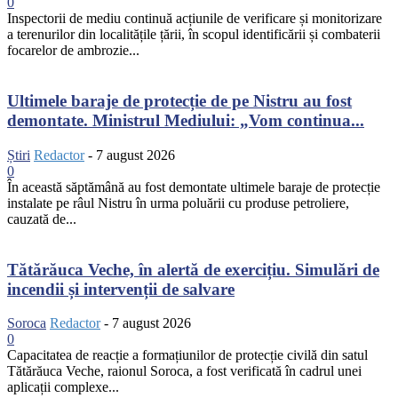
0
Inspectorii de mediu continuă acțiunile de verificare și monitorizare
a terenurilor din localitățile țării, în scopul identificării și combaterii
focarelor de ambrozie...
Ultimele baraje de protecție de pe Nistru au fost
demontate. Ministrul Mediului: „Vom continua...
Știri
Redactor
-
7 august 2026
0
În această săptămână au fost demontate ultimele baraje de protecție
instalate pe râul Nistru în urma poluării cu produse petroliere,
cauzată de...
Tătărăuca Veche, în alertă de exercițiu. Simulări de
incendii și intervenții de salvare
Soroca
Redactor
-
7 august 2026
0
Capacitatea de reacție a formațiunilor de protecție civilă din satul
Tătărăuca Veche, raionul Soroca, a fost verificată în cadrul unei
aplicații complexe...