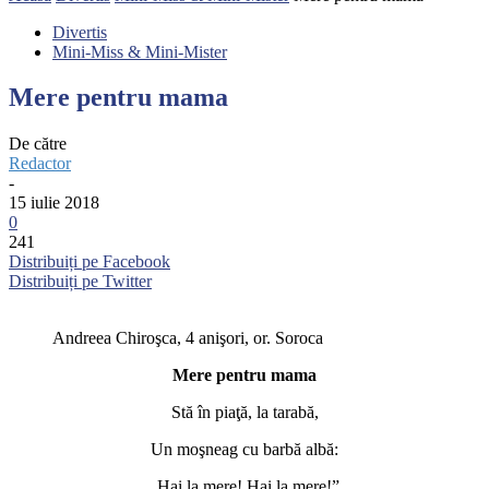
Divertis
Mini-Miss & Mini-Mister
Mere pentru mama
De către
Redactor
-
15 iulie 2018
0
241
Distribuiți pe Facebook
Distribuiți pe Twitter
Andreea Chiroşca, 4 anişori, or. Soroca
Mere
pentru mama
Stă în piaţă, la tarabă,
Un moşneag cu barbă albă:
„Hai la mere! Hai la mere!”