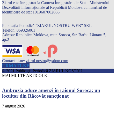
Ziarul este înregistrat la Camera Înregistrării de Stat a Ministerului
Dezvoltării Informaţionale al Republicii Moldova cu numărul de
identificare de stat 1019607002666.
Publicația Periodică “ZIARUL NOSTRU WEB” SRL
Telefon: 069326061
Adresa: Republica Moldova, mun.Soroca, Str. Barbu Lăutaru 5,
ap.2
Contactați-ne:
ziarul.nostru@yahoo.com
URMAȚI-NE
© 2021 Publicaţia Periodică ZIARUL NOSTRU
MAI MULTE ARTICOLE
Ambrozia aduce amenzi în raionul Soroca: un
locuitor din Răcovăț sancționat
7 august 2026