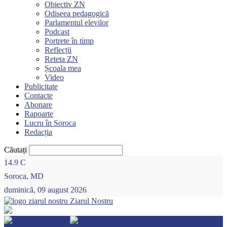
Obiectiv ZN
Odiseea pedagogică
Parlamentul elevilor
Podcast
Portrete în timp
Reflecții
Reteta ZN
Școala mea
Video
Publicitate
Contacte
Abonare
Rapoarte
Lucru în Soroca
Redacția
Căutați
14.9
C
Soroca, MD
duminică, 09 august 2026
Ziarul Nostru