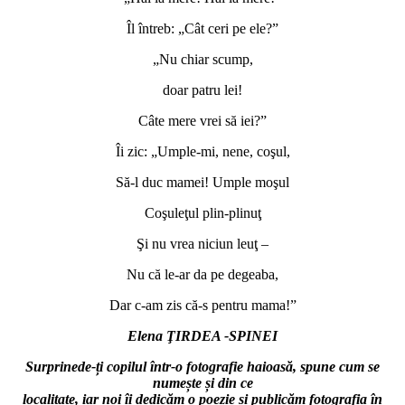
Îl întreb: „Cât ceri pe ele?”
„Nu chiar scump,
doar patru lei!
Câte mere vrei să iei?”
Îi zic: „Umple-mi, nene, coşul,
Să-l duc mamei! Umple moşul
Coşuleţul plin-plinuţ
Şi nu vrea niciun leuţ –
Nu că le-ar da pe degeaba,
Dar c-am zis că-s pentru mama!”
Elena
Ţ
IRDEA -SPINEI
Surprinede-ți copilul într-o fotografie haioasă, spune cum se
numește și din ce
localitate, iar noi îi dedicăm o poezie și publicăm fotografia în