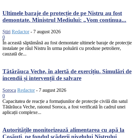
Ultimele baraje de protecție de pe Nistru au fost
demontate. Ministrul Mediului: „Vom continua...
Știri
Redactor
-
7 august 2026
0
În această săptămână au fost demontate ultimele baraje de protecție
instalate pe râul Nistru în urma poluării cu produse petroliere,
cauzată de...
Tătărăuca Veche, în alertă de exercițiu. Simulări de
incendii și intervenții de salvare
Soroca
Redactor
-
7 august 2026
0
Capacitatea de reacție a formațiunilor de protecție civilă din satul
Tătărăuca Veche, raionul Soroca, a fost verificată în cadrul unei
aplicații complexe...
Autoritățile monitorizează alimentarea cu apă la
Cosăuți, pe fondul scăderii nivelului Nistrului