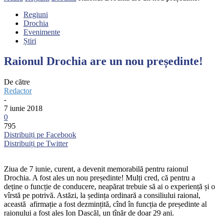
Regiuni
Drochia
Evenimente
Știri
Raionul Drochia are un nou președinte!
De către
Redactor
-
7 iunie 2018
0
795
Distribuiți pe Facebook
Distribuiți pe Twitter
Ziua de 7 iunie, curent, a devenit memorabilă pentru raionul
Drochia. A fost ales un nou președinte! Mulți cred, că pentru a
deține o funcție de conducere, neapărat trebuie să ai o experiență și o
vîrstă pe potrivă. Astăzi, la ședința ordinară a consiliului raional,
această afirmație a fost dezmințită, cînd în funcția de președinte al
raionului a fost ales Ion Dascăl, un tînăr de doar 29 ani.