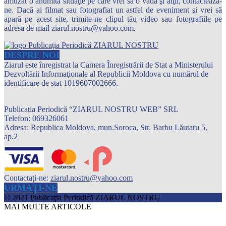
amuzat o anumită situaţie pe care vrei să o vadă şi alţii, contactează-
ne. Dacă ai filmat sau fotografiat un astfel de eveniment şi vrei să
apară pe acest site, trimite-ne clipul tău video sau fotografiile pe
adresa de mail ziarul.nostru@yahoo.com.
DESPRE NOI
Ziarul este înregistrat la Camera Înregistrării de Stat a Ministerului
Dezvoltării Informaţionale al Republicii Moldova cu numărul de
identificare de stat 1019607002666.
Publicația Periodică “ZIARUL NOSTRU WEB” SRL
Telefon: 069326061
Adresa: Republica Moldova, mun.Soroca, Str. Barbu Lăutaru 5,
ap.2
Contactați-ne:
ziarul.nostru@yahoo.com
URMAȚI-NE
© 2021 Publicaţia Periodică ZIARUL NOSTRU
MAI MULTE ARTICOLE