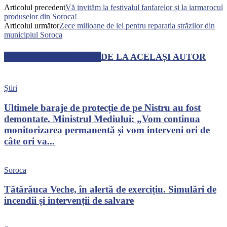
Articolul precedent
Vă invităm la festivalul fanfarelor și la iarmarocul
produselor din Soroca!
Articolul următor
Zece milioane de lei pentru reparația străzilor din
municipiul Soroca
ARTICOLE SIMILARE
DE LA ACELAȘI AUTOR
Știri
Ultimele baraje de protecție de pe Nistru au fost
demontate. Ministrul Mediului: „Vom continua
monitorizarea permanentă și vom interveni ori de
câte ori va...
Soroca
Tătărăuca Veche, în alertă de exercițiu. Simulări de
incendii și intervenții de salvare