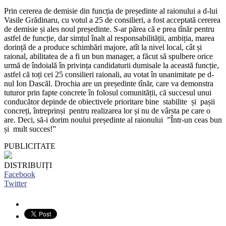
Prin cererea de demisie din funcția de președinte al raionului a d-lui
Vasile Grădinaru, cu votul a 25 de consilieri, a fost acceptată cererea
de demisie și ales noul președinte. S-ar părea că e prea tînăr pentru
astfel de funcție, dar simțul înalt al responsabilității, ambiția, marea
dorință de a produce schimbări majore, atît la nivel local, cât și
raional, abilitatea de a fi un bun manager, a făcut să spulbere orice
urmă de îndoială în privința candidaturii dumisale la această funcție,
astfel că toți cei 25 consilieri raionali, au votat în unanimitate pe d-
nul Ion Dascăl. Drochia are un președinte tînăr, care va demonstra
tuturor prin fapte concrete în folosul comunității, că succesul unui
conducător depinde de obiectivele prioritare bine stabilite și pașii
concreți, întreprinși pentru realizarea lor și nu de vârsta pe care o
are. Deci, să-i dorim noului președinte al raionului ”Într-un ceas bun
și mult succes!”
PUBLICITATE
DISTRIBUIȚI
Facebook
Twitter