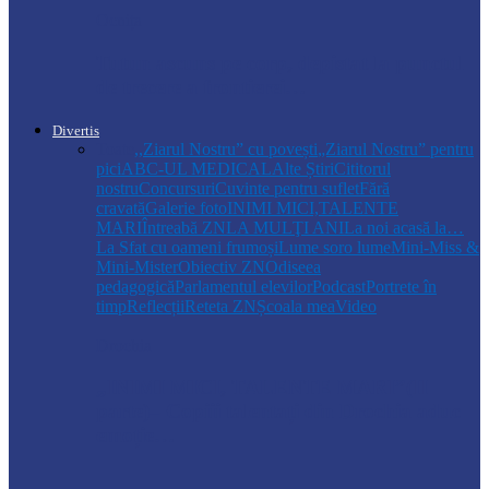
Ocnița
Tutun ascuns pe corp, depistat la punctul
de trecere a frontierei…
Divertis
Toate
,,Ziarul Nostru” cu povești
„Ziarul Nostru” pentru
pici
ABC-UL MEDICAL
Alte Știri
Cititorul
nostru
Concursuri
Cuvinte pentru suflet
Fără
cravată
Galerie foto
INIMI MICI,TALENTE
MARI
Întreabă ZN
LA MULŢI ANI
La noi acasă la…
La Sfat cu oameni frumoși
Lume soro lume
Mini-Miss &
Mini-Mister
Obiectiv ZN
Odiseea
pedagogică
Parlamentul elevilor
Podcast
Portrete în
timp
Reflecții
Reteta ZN
Școala mea
Video
Drochia
„INIMI MICI, TALENTE MARI”(II
parte)– Copiii talentați din Drochia aduc
emoție…