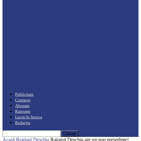
Drochia
„INIMI MICI, TALENTE MARI”(I parte)
– Un dar muzical pentru mame…
Podcast
Moro mahalajiu Podcast cu Robert Cerari
Podcast
“Moro mahalajiu” Podcast cu Marin Alla
Publicitate
Contacte
Abonare
Rapoarte
Lucru în Soroca
Redacția
Acasă
Regiuni
Drochia
Raionul Drochia are un nou președinte!