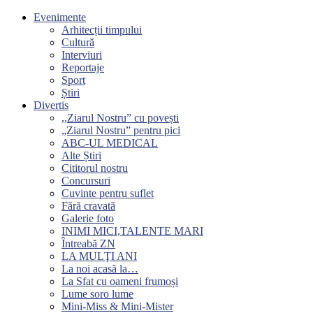
Evenimente
Arhitecții timpului
Cultură
Interviuri
Reportaje
Sport
Știri
Divertis
,,Ziarul Nostru” cu povești
„Ziarul Nostru” pentru pici
ABC-UL MEDICAL
Alte Știri
Cititorul nostru
Concursuri
Cuvinte pentru suflet
Fără cravată
Galerie foto
INIMI MICI,TALENTE MARI
Întreabă ZN
LA MULŢI ANI
La noi acasă la…
La Sfat cu oameni frumoși
Lume soro lume
Mini-Miss & Mini-Mister