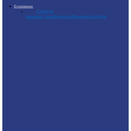
Evenimente
Toate
Arhitecții
timpului
Cultură
Interviuri
Reportaje
Sport
Știri
Știri
Ultimele baraje de protecție de pe Nistru
au fost demontate. Ministrul…
Soroca
Tătărăuca Veche, în alertă de exercițiu.
Simulări de incendii și intervenții…
Soroca
Autoritățile monitorizează alimentarea cu
apă la Cosăuți, pe fondul scăderii
nivelului…