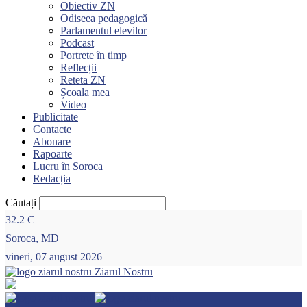
Obiectiv ZN
Odiseea pedagogică
Parlamentul elevilor
Podcast
Portrete în timp
Reflecții
Reteta ZN
Școala mea
Video
Publicitate
Contacte
Abonare
Rapoarte
Lucru în Soroca
Redacția
Căutați
32.2
C
Soroca, MD
vineri, 07 august 2026
Ziarul Nostru