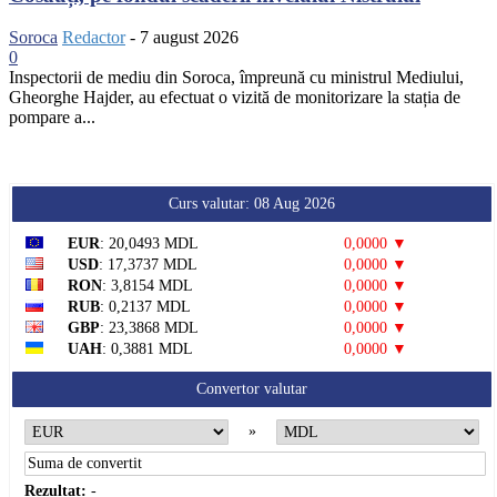
Soroca
Redactor
-
7 august 2026
0
Inspectorii de mediu din Soroca, împreună cu ministrul Mediului,
Gheorghe Hajder, au efectuat o vizită de monitorizare la stația de
pompare a...
Curs valutar: 08 Aug 2026
EUR
: 20,0493 MDL
0,0000 ▼
USD
: 17,3737 MDL
0,0000 ▼
RON
: 3,8154 MDL
0,0000 ▼
RUB
: 0,2137 MDL
0,0000 ▼
GBP
: 23,3868 MDL
0,0000 ▼
UAH
: 0,3881 MDL
0,0000 ▼
Convertor valutar
»
Rezultat:
-