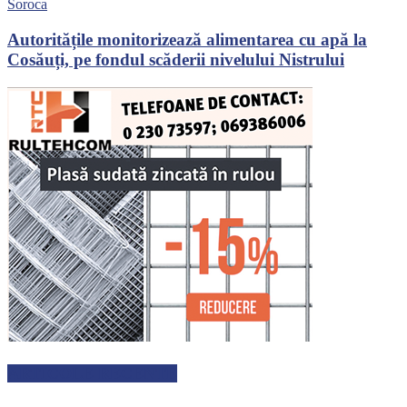
Soroca
Autoritățile monitorizează alimentarea cu apă la
Cosăuți, pe fondul scăderii nivelului Nistrului
ARTICOLE RECENTE