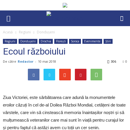
Acasă
Regiuni
Dondușeni
Regiuni
Dondușeni
Drochia
Florești
Soroca
Evenimente
Știri
Ecoul războiului
De către
Redactor
-
10 mai 2018
306
0
Ziua Victoriei, este sărbătoarea care adună la monumentele
eroilor căzuți în cel de-al Doilea Război Mondial, cetățeni de toate
vârstele, care vin să cinstească memoria înaintașilor noștri și să
mulțumească veteranilor care mai sunt în viață pentru curajul lor
și pentru faptul că astăzi avem cu toții un cer senin.