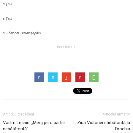
s.Țaul
s.Țaul
s. Zăluceni, Hulubașii păcii
PUBLICITATE
Articolul precedent
Articolul următor
Vadim Lesnic: „Merg pe o pârtie
Ziua Victoriei sărbătorită la
nebătătorită”
Drochia