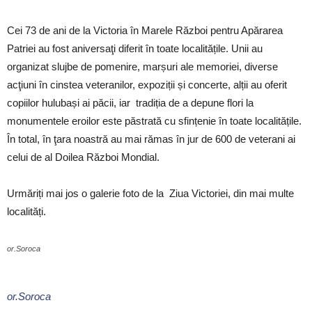
Cei 73 de ani de la Victoria în Marele Război pentru Apărarea
Patriei au fost aniversaţi diferit în toate localitățile. Unii au
organizat slujbe de pomenire, marșuri ale memoriei, diverse
acţiuni în cinstea veteranilor, expoziții și concerte, alții au oferit
copiilor hulubași ai păcii, iar tradiția de a depune flori la
monumentele eroilor este păstrată cu sfințenie în toate localitățile.
În total, în ţara noastră au mai rămas în jur de 600 de veterani ai
celui de al Doilea Război Mondial.
Urmăriți mai jos o galerie foto de la Ziua Victoriei, din mai multe
localități.
or.Soroca
or.Soroca