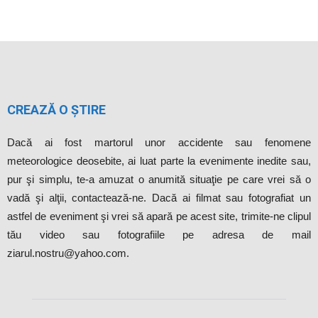
CREAZĂ O ȘTIRE
Dacă ai fost martorul unor accidente sau fenomene
meteorologice deosebite, ai luat parte la evenimente inedite sau,
pur şi simplu, te-a amuzat o anumită situaţie pe care vrei să o
vadă şi alţii, contactează-ne. Dacă ai filmat sau fotografiat un
astfel de eveniment şi vrei să apară pe acest site, trimite-ne clipul
tău video sau fotografiile pe adresa de mail
ziarul.nostru@yahoo.com.