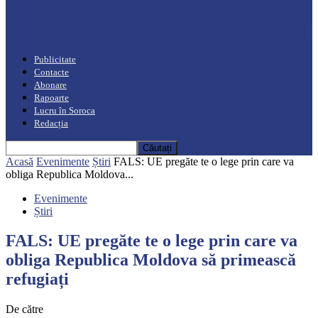
Podcast
“Moro mahalajiu” Podcast cu Marin Alla
Publicitate
Contacte
Abonare
Rapoarte
Lucru în Soroca
Redacția
Acasă
Evenimente
Știri
FALS: UE pregăte te o lege prin care va
obliga Republica Moldova...
Evenimente
Știri
FALS: UE pregăte te o lege prin care va
obliga Republica Moldova să primească
refugiați
De către