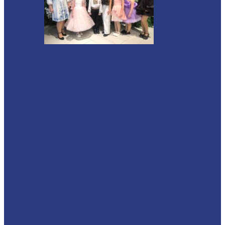
Drochia
„INIMI MICI, TALENTE MARI”(II
parte)– Copiii talentați din Drochia aduc
emoție…
Drochia
„INIMI MICI, TALENTE MARI”(I parte)
– Un dar muzical pentru mame…
Podcast
Moro mahalajiu Podcast cu Robert Cerari