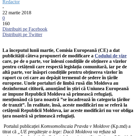
Redactor
-
22 martie 2018
0
160
Distribuiți pe Facebook
Distribuiți pe Twitter
La începutul lunii martie, Comisia Europeană (CE) a dat
publicității câteva propuneri de modificare a
Codului de vize
care, pe de o parte, vor înlesni condițiile de obținere a vizelor
pentru cetățenii care respectă legislația comunitară, iar pe de
altă parte, vor înăspri condițiile pentru obținerea vizelor în
raport cu cei care au depășit termenul de ședere în țările
europene. Unele portaluri de limbă rusă din Moldova au
dezinformat cititorii, anunțând în știri că Uniunea Europeană
ar impune Republicii Moldova să primească refugiați,
menționând că țara noastră ”se încadrează în categoria țărilor
de tranzit”. În realitate, însă, aceste modificări nu se referă la
cetățenii Republicii Moldova, iar aceste modificări nu vor obliga
țara noastră să primească refugiați.
Portalul publicației
Komsomoliscaia Pravda v Moldove
(Kp.md) a
titrat că
„UE pregătește o lege: Dacă Moldova va refuza să