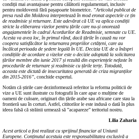
condiții mai avantajoase pentru călătorii regulamentari, inclusiv
pentru moldovenii fără pașapoarte biometrice.
”Articolul publicat de
presa rusă din Moldova interpretează în mod eronat aspectele ce țin
de readmisie și returnare. Este adevărat că UE va aplica condiții
stricte la eliberarea vizelor pentru țările care nu-și onorează
angajamentele în cadrul Acordurilor de Readmisie, semnate cu UE.
Acesta va avea loc, în primul rând, dacă țările în cauză nu vor
coopera satisfăcător la returnarea propriilor cetățeni, care au
încălcat perioada de ședere legală în UE. Decizia UE de a înăspri
condițiile de acordare a vizelor este o decizie adoptată la solicitarea
țărilor membre din iunie 2017 și rezultă din experiențele nefaste în
procedurile de returnare și readmisie cu țările terțe. Totodată,
aceasta este dictată de insecuritatea generată de criza migranților
din 2015-2016”
, conchide expertul.
Notăm că știrile care dezinformează referitor la reforma politicii de
vize a UE sunt ilustrate cu fotografii în care apar o mulțime de
oameni de culoare, originari din țările arabe sau africane care stau la
frontieră sau în corturi. Astfel, cititorilor le este indusă o dată în plus
ideea falsă că străinii urmează să ”acapareze” teritoriul nostru.
Lilia Zaharia
Acest articol a fost realizat cu sprijinul financiar al Uniunii
Europene. Conținutul acestuia este responsabilitatea exclusivă a