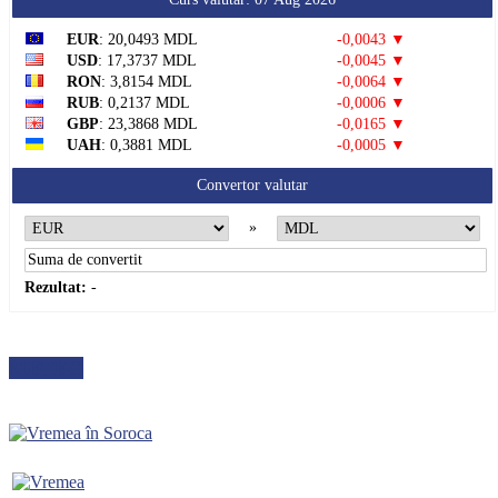
EUR
: 20,0493 MDL
-0,0043 ▼
USD
: 17,3737 MDL
-0,0045 ▼
RON
: 3,8154 MDL
-0,0064 ▼
RUB
: 0,2137 MDL
-0,0006 ▼
GBP
: 23,3868 MDL
-0,0165 ▼
UAH
: 0,3881 MDL
-0,0005 ▼
Convertor valutar
»
Rezultat:
-
METEO