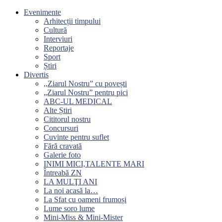
Evenimente
Arhitecții timpului
Cultură
Interviuri
Reportaje
Sport
Știri
Divertis
,,Ziarul Nostru” cu povești
„Ziarul Nostru” pentru pici
ABC-UL MEDICAL
Alte Știri
Cititorul nostru
Concursuri
Cuvinte pentru suflet
Fără cravată
Galerie foto
INIMI MICI,TALENTE MARI
Întreabă ZN
LA MULŢI ANI
La noi acasă la…
La Sfat cu oameni frumoși
Lume soro lume
Mini-Miss & Mini-Mister