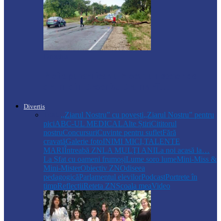
Drochia
Ploile puternice au blocat un sector de
drum din Drochia. Drumarii…
Divertis
Toate
,,Ziarul Nostru” cu povești
„Ziarul Nostru” pentru
pici
ABC-UL MEDICAL
Alte Știri
Cititorul
nostru
Concursuri
Cuvinte pentru suflet
Fără
cravată
Galerie foto
INIMI MICI,TALENTE
MARI
Întreabă ZN
LA MULŢI ANI
La noi acasă la…
La Sfat cu oameni frumoși
Lume soro lume
Mini-Miss &
Mini-Mister
Obiectiv ZN
Odiseea
pedagogică
Parlamentul elevilor
Podcast
Portrete în
timp
Reflecții
Reteta ZN
Școala mea
Video