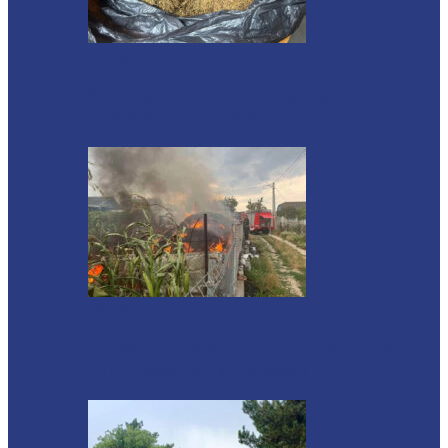
Ocnița
Tutun ascuns pe corp, depistat la punctul
de trecere a frontierei…
Drochia
Fulgerul a provocat un incendiu în satul
Șuri. Localnicii au intervenit…