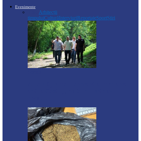
Evenimente
Toate
Arhitecții
timpului
Cultură
Interviuri
Reportaje
Sport
Știri
Soroca
Autoritățile monitorizează alimentarea cu
apă la Cosăuți, pe fondul scăderii
nivelului…