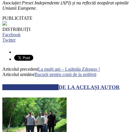
Asociației Presei Independente (API) și nu reflectă
neapărat opiniile
Uniunii Europene.
PUBLICITATE
DISTRIBUIȚI
Facebook
Twitter
Articolul precedent
La mulți ani – Ludmila Zdraguș !
Articolul următor
Bucurii pentru copii de la polițiști
ARTICOLE SIMILARE
DE LA ACELAȘI AUTOR