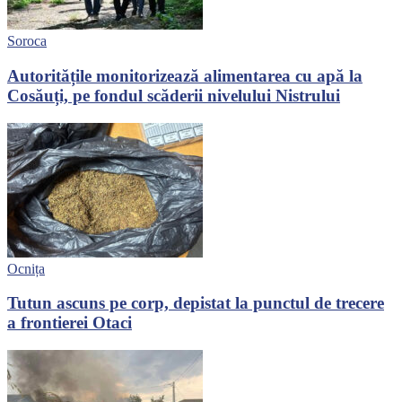
Soroca
Autoritățile monitorizează alimentarea cu apă la
Cosăuți, pe fondul scăderii nivelului Nistrului
Ocnița
Tutun ascuns pe corp, depistat la punctul de trecere
a frontierei Otaci