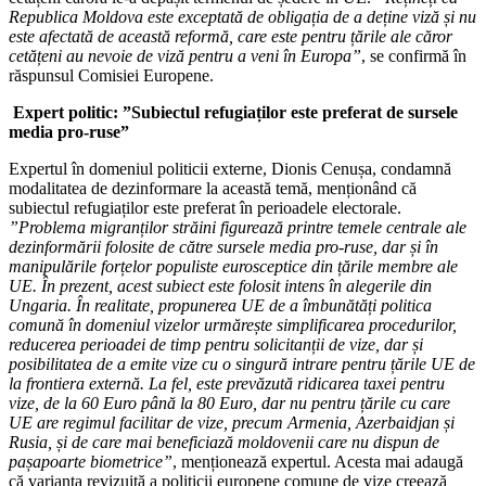
Republica Moldova este exceptată de obligația de a deține viză și nu
este afectată de această reformă, care este pentru țările ale căror
cetățeni au nevoie de viză pentru a veni în Europa”
, se confirmă în
răspunsul Comisiei Europene.
Expert politic: ”Subiectul refugiaților este preferat de sursele
media pro-ruse”
Expertul în domeniul politicii externe, Dionis Cenușa, condamnă
modalitatea de dezinformare la această temă, menționând că
subiectul refugiaților este preferat în perioadele electorale.
”
Problema migranților străini figurează printre temele centrale ale
dezinformării folosite de către sursele media pro-ruse, dar și în
manipulările forțelor populiste eurosceptice din țările membre ale
UE. În prezent, acest subiect este folosit intens în alegerile din
Ungaria. În realitate, propunerea UE de a îmbunătăți politica
comună în domeniul vizelor urmărește simplificarea procedurilor,
reducerea perioadei de timp pentru solicitanții de vize, dar și
posibilitatea de a emite vize cu o singură intrare pentru țările UE de
la frontiera externă. La fel, este prevăzută ridicarea taxei pentru
vize, de la 60 Euro până la 80 Euro, dar nu pentru țările cu care
UE are regimul facilitar de vize, precum Armenia, Azerbaidjan și
Rusia, și de care mai beneficiază moldovenii care nu dispun de
pașapoarte biometrice”
, menționează expertul. Acesta mai adaugă
că varianta revizuită a politicii europene comune de vize creează