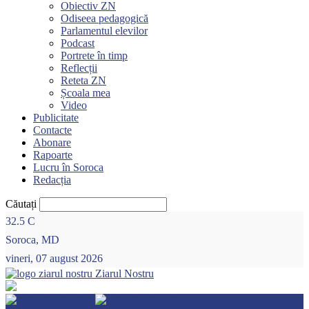
Obiectiv ZN
Odiseea pedagogică
Parlamentul elevilor
Podcast
Portrete în timp
Reflecții
Reteta ZN
Școala mea
Video
Publicitate
Contacte
Abonare
Rapoarte
Lucru în Soroca
Redacția
Căutați
32.5
C
Soroca, MD
vineri, 07 august 2026
Ziarul Nostru