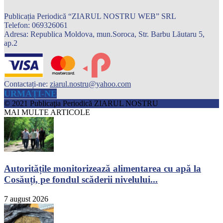
Publicația Periodică “ZIARUL NOSTRU WEB” SRL
Telefon: 069326061
Adresa: Republica Moldova, mun.Soroca, Str. Barbu Lăutaru 5,
ap.2
Contactați-ne:
ziarul.nostru@yahoo.com
URMAȚI-NE
© 2021 Publicaţia Periodică ZIARUL NOSTRU
MAI MULTE ARTICOLE
Autoritățile monitorizează alimentarea cu apă la
Cosăuți, pe fondul scăderii nivelului...
7 august 2026