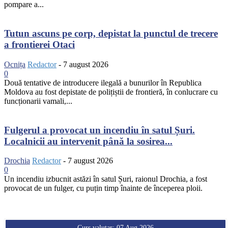
pompare a...
Tutun ascuns pe corp, depistat la punctul de trecere
a frontierei Otaci
Ocnița
Redactor
-
7 august 2026
0
Două tentative de introducere ilegală a bunurilor în Republica
Moldova au fost depistate de polițiștii de frontieră, în conlucrare cu
funcționarii vamali,...
Fulgerul a provocat un incendiu în satul Șuri.
Localnicii au intervenit până la sosirea...
Drochia
Redactor
-
7 august 2026
0
Un incendiu izbucnit astăzi în satul Șuri, raionul Drochia, a fost
provocat de un fulger, cu puțin timp înainte de începerea ploii.
Curs valutar: 07 Aug 2026