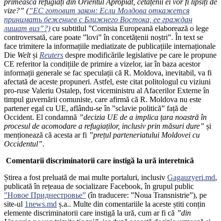
primească refugiați din Orientul Apropiat, cetățenii ei vor fi lipsiți de
vize?”
(
”ЕС готовит закон: Если Молдова откажется
принимать беженцев с Ближнего Востока, ее граждан
лишат виз”?)
cu subtitlul ”Comisia Europeană elaborează o lege
controversată, care poate ”lovi” în concetățenii noștri”. În text se
face trimitere la informațiile mediatizate de publicațiile internaționale
Die
Welt
și
Reuters
despre modificările legislative pe care le propune
CE referitor la condițiile de primire a vizelor, iar în baza acestor
informații generale se fac speculații că R. Moldova, inevitabil, va fi
afectată de aceste propuneri. Astfel, este citat politologul cu viziuni
pro-ruse Valeriu Ostalep, fost viceministru al Afacerilor Externe în
timpul guvernării comuniste, care afirmă că R. Moldova nu este
partener egal cu UE, aflându-se în ”sclavie politică” față de
Occident. El condamnă
”decizia UE de a implica țara noastră în
procesul de acomodare a refugiaților, inclusiv prin măsuri dure”
și
menționează că acesta ar fi
”prețul parteneriatului Moldovei cu
Occidentul”
.
Comentarii discriminatorii care instigă la ură interetnică
Știrea a fost preluată de mai multe portaluri, inclusiv
Gagauzyeri.md
,
publicată în rețeaua de socializare Facebook, în grupul public
”Новое Приднестровье”
(în traducere: ”Noua Transnistrie”), pe
site-ul
1news.md
ș.a.. Multe din comentariile la aceste știti conțin
elemente discriminatorii care instigă la ură, cum ar fi că
”din