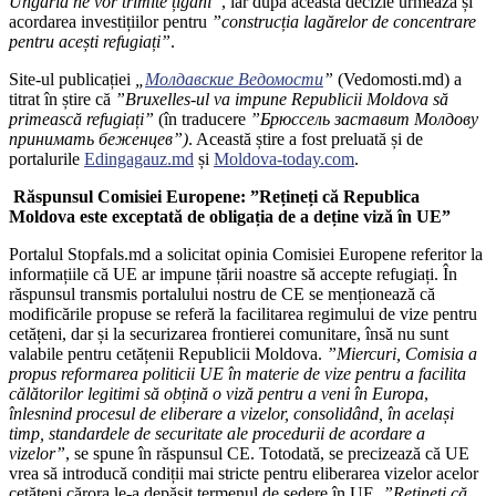
Ungaria ne vor trimite țigani”
, iar după această decizie urmează și
acordarea investițiilor pentru
”construcția lagărelor de concentrare
pentru acești refugiați”
.
Site-ul publicației
„
Молдавские Ведомости
”
(Vedomosti.md) a
titrat în știre că
”Bruxelles-ul va impune Republicii Moldova să
primească refugiați”
(în traducere
”Брюссель заставит Молдову
принимать беженцев”)
. Această știre a fost preluată și de
portalurile
Edingagauz.md
și
Moldova-today.com
.
Răspunsul Comisiei Europene: ”Rețineți că Republica
Moldova este exceptată de obligația de a deține viză în UE”
Portalul Stopfals.md a solicitat opinia Comisiei Europene referitor la
informațiile că UE ar impune țării noastre să accepte refugiați. În
răspunsul transmis portalului nostru de CE se menționează că
modificările propuse se referă la facilitarea regimului de vize pentru
cetățeni, dar și la securizarea frontierei comunitare, însă nu sunt
valabile pentru cetățenii Republicii Moldova.
”Miercuri, Comisia a
propus reformarea politicii UE în materie de vize pentru a facilita
călătorilor legitimi să obțină o viză pentru a veni în Europa
,
înlesnind procesul de eliberare a vizelor, consolidând, în același
timp, standardele de securitate ale procedurii de acordare a
vizelor”
, se spune în răspunsul CE. Totodată, se precizează că UE
vrea să introducă condiții mai stricte pentru eliberarea vizelor acelor
cetățeni cărora le-a depășit termenul de ședere în UE.
”Rețineți că