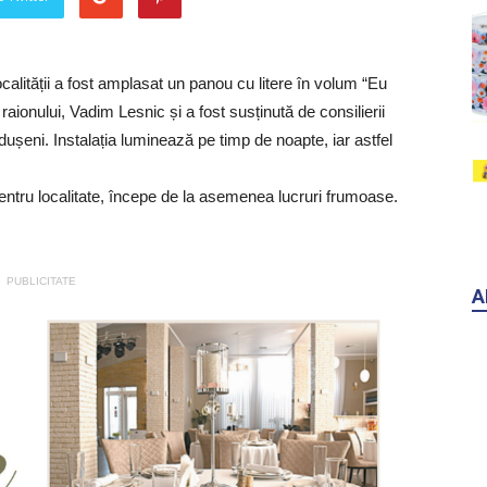
ocalității a fost amplasat un panou cu litere în volum “Eu
aionului, Vadim Lesnic și a fost susținută de consilierii
dușeni. Instalația luminează pe timp de noapte, iar astfel
ntru localitate, începe de la asemenea lucruri frumoase.
PUBLICITATE
A