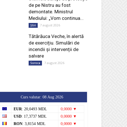
de pe Nistru au fost
demontate. Ministrul
Mediului: „Vom continua...
7 august 2026
Știri
Tătărăuca Veche, în alertă
de exercițiu. Simulări de
incendii și intervenții de
salvare
7 august 2026
Soroca
Curs valutar: 08 Aug 2026
EUR
: 20,0493 MDL
0,0000 ▼
USD
: 17,3737 MDL
0,0000 ▼
RON
: 3,8154 MDL
0,0000 ▼