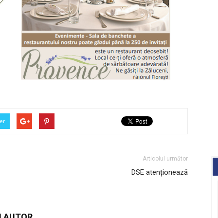
er
Articolul următor
DSE atenționează
I AUTOR