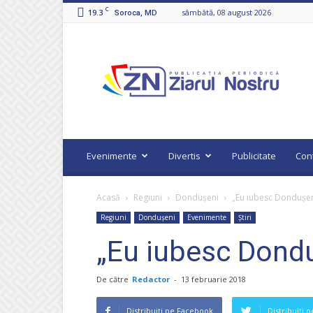
C
19.3
sâmbătă, 08 august 2026
Soroca, MD
Ziarul
Nostru
Evenimente
Divertis
Publicitate
Con
Acasă
Regiuni
Dondușeni
„Eu iubesc Dondușen
Regiuni
Dondușeni
Evenimente
Știri
„Eu iubesc Dond
De către
Redactor
-
13 februarie 2018
Distribuiți pe Facebook
Distribuiți 