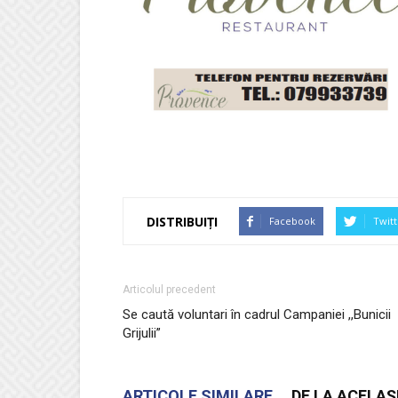
DISTRIBUIȚI
Facebook
Twitt
Articolul precedent
Se caută voluntari în cadrul Campaniei ,,Bunicii
Grijulii”
ARTICOLE SIMILARE
DE LA ACELAȘ