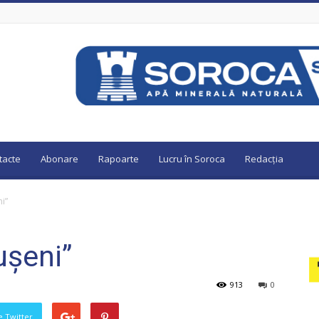
tacte
Abonare
Rapoarte
Lucru în Soroca
Redacția
i”
ușeni”
913
0
pe Twitter