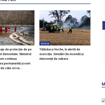
Soroca
raje de protecție de pe
Tătărăuca Veche, în alertă de
st demontate. Ministrul
exercițiu. Simulări de incendii și
Vom continua
intervenții de salvare
ea permanentă și vom
 de câte ori va...
M