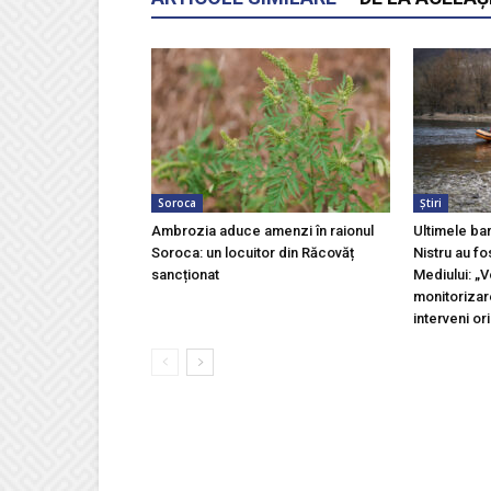
Soroca
Știri
Ambrozia aduce amenzi în raionul
Ultimele ba
Soroca: un locuitor din Răcovăț
Nistru au fo
sancționat
Mediului: „
monitorizar
interveni ori