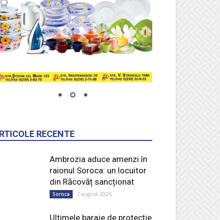
RTICOLE RECENTE
Ambrozia aduce amenzi în
raionul Soroca: un locuitor
din Răcovăț sancționat
7 august 2026
Soroca
Ultimele baraje de protecție