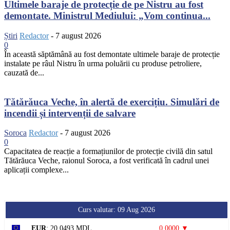
Ultimele baraje de protecție de pe Nistru au fost
demontate. Ministrul Mediului: „Vom continua...
Știri
Redactor
-
7 august 2026
0
În această săptămână au fost demontate ultimele baraje de protecție
instalate pe râul Nistru în urma poluării cu produse petroliere,
cauzată de...
Tătărăuca Veche, în alertă de exercițiu. Simulări de
incendii și intervenții de salvare
Soroca
Redactor
-
7 august 2026
0
Capacitatea de reacție a formațiunilor de protecție civilă din satul
Tătărăuca Veche, raionul Soroca, a fost verificată în cadrul unei
aplicații complexe...
Curs valutar: 09 Aug 2026
EUR
: 20,0493 MDL
0,0000 ▼