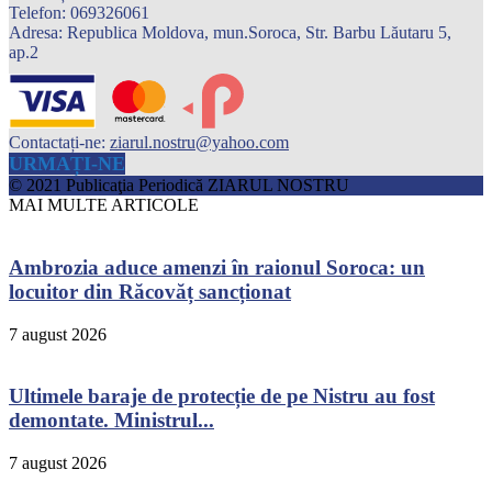
Telefon: 069326061
Adresa: Republica Moldova, mun.Soroca, Str. Barbu Lăutaru 5,
ap.2
Contactați-ne:
ziarul.nostru@yahoo.com
URMAȚI-NE
© 2021 Publicaţia Periodică ZIARUL NOSTRU
MAI MULTE ARTICOLE
Ambrozia aduce amenzi în raionul Soroca: un
locuitor din Răcovăț sancționat
7 august 2026
Ultimele baraje de protecție de pe Nistru au fost
demontate. Ministrul...
7 august 2026