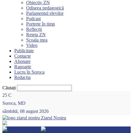
Obiectiv ZN
Odiseea pedagogică
Parlamentul elevilor
Podcast
Portrete în timp
Reflecții
Reteta ZN
Școala mea
Video
Publicitate
Contacte
Abonare
Rapoarte
Lucru în Soroca
Redacția
Căutați
25
C
Soroca, MD
sâmbătă, 08 august 2026
Ziarul Nostru