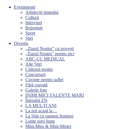
Evenimente
Arhitecții timpului
Cultură
Interviuri
Reportaje
Sport
Știri
Divertis
,,Ziarul Nostru” cu povești
„Ziarul Nostru” pentru pici
ABC-UL MEDICAL
Alte Știri
Cititorul nostru
Concursuri
Cuvinte pentru suflet
Fără cravată
Galerie foto
INIMI MICI,TALENTE MARI
Întreabă ZN
LA MULŢI ANI
La noi acasă la…
La Sfat cu oameni frumoși
Lume soro lume
Mini-Miss & Mini-Mister