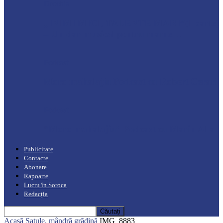
Drochia
„INIMI MICI, TALENTE MARI”(I parte)
– Un dar muzical pentru mame…
Podcast
Moro mahalajiu Podcast cu Robert Cerari
Podcast
“Moro mahalajiu” Podcast cu Marin Alla
Publicitate
Contacte
Abonare
Rapoarte
Lucru în Soroca
Redacția
Acasă
Satule, mândră grădină
IMG_8883