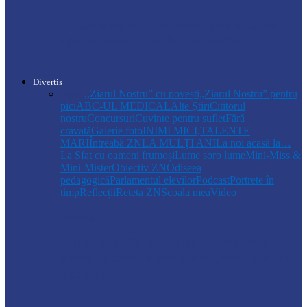
Autoritățile monitorizează alimentarea cu
apă la Cosăuți, pe fondul scăderii
nivelului…
Divertis
Toate
,,Ziarul Nostru” cu povești
„Ziarul Nostru” pentru
pici
ABC-UL MEDICAL
Alte Știri
Cititorul
nostru
Concursuri
Cuvinte pentru suflet
Fără
cravată
Galerie foto
INIMI MICI,TALENTE
MARI
Întreabă ZN
LA MULŢI ANI
La noi acasă la…
La Sfat cu oameni frumoși
Lume soro lume
Mini-Miss &
Mini-Mister
Obiectiv ZN
Odiseea
pedagogică
Parlamentul elevilor
Podcast
Portrete în
timp
Reflecții
Reteta ZN
Școala mea
Video
Drochia
„INIMI MICI, TALENTE MARI”(II
parte)– Copiii talentați din Drochia aduc
emoție…