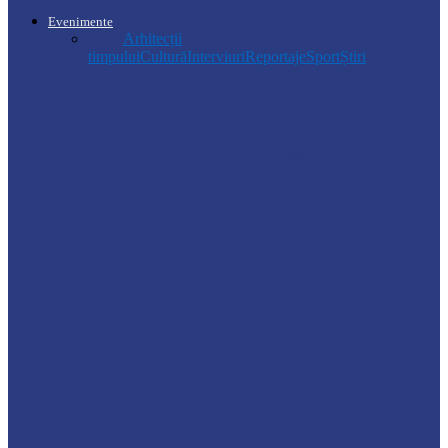
Evenimente
Toate
Arhitecții
timpului
Cultură
Interviuri
Reportaje
Sport
Știri
Soroca
Ambrozia aduce amenzi în raionul Soroca:
un locuitor din Răcovăț sancționat
Știri
Ultimele baraje de protecție de pe Nistru
au fost demontate. Ministrul…
Soroca
Tătărăuca Veche, în alertă de exercițiu.
Simulări de incendii și intervenții…
Soroca