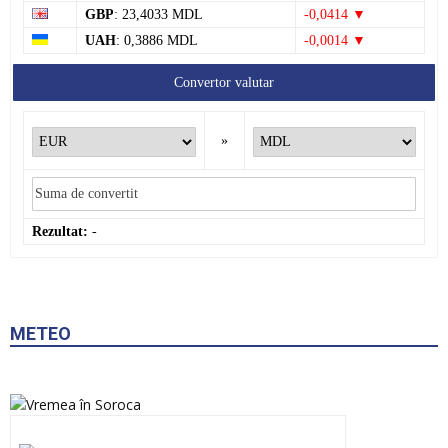
GBP
: 23,4033 MDL
-0,0414 ▼
UAH
: 0,3886 MDL
-0,0014 ▼
Convertor valutar
»
Rezultat:
-
METEO