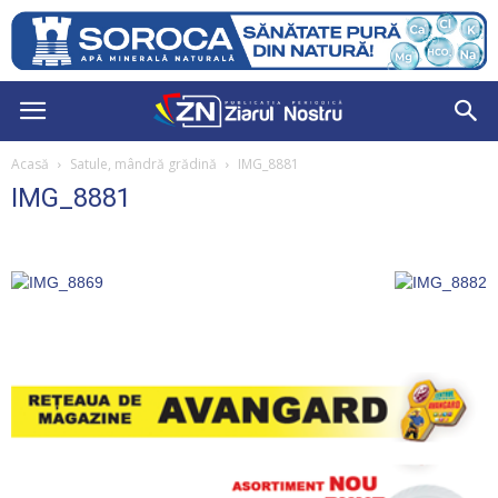
Acasă
Satule, mândră grădină
IMG_8881
IMG_8881