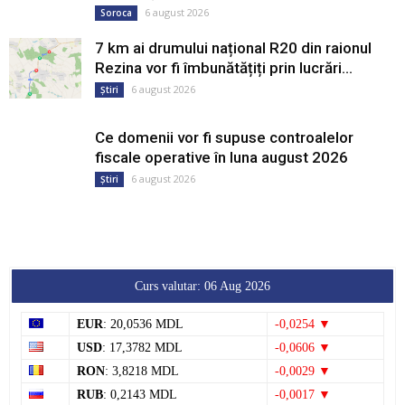
6 august 2026
Soroca
7 km ai drumului național R20 din raionul
Rezina vor fi îmbunătățiți prin lucrări...
6 august 2026
Știri
Ce domenii vor fi supuse controalelor
fiscale operative în luna august 2026
6 august 2026
Știri
Curs valutar: 06 Aug 2026
EUR
: 20,0536 MDL
-0,0254 ▼
USD
: 17,3782 MDL
-0,0606 ▼
RON
: 3,8218 MDL
-0,0029 ▼
RUB
: 0,2143 MDL
-0,0017 ▼