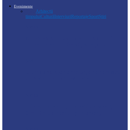
Evenimente
Toate
Arhitecții
timpului
Cultură
Interviuri
Reportaje
Sport
Știri
Soroca
Ambrozia aduce amenzi în raionul Soroca:
un locuitor din Răcovăț sancționat
Știri
Ultimele baraje de protecție de pe Nistru
au fost demontate. Ministrul…
Soroca
Tătărăuca Veche, în alertă de exercițiu.
Simulări de incendii și intervenții…
Soroca