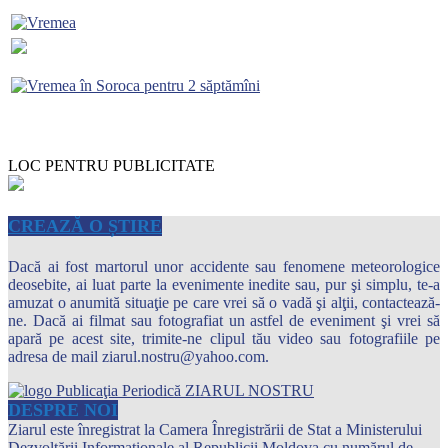
LOC PENTRU PUBLICITATE
CREAZĂ O ȘTIRE
Dacă ai fost martorul unor accidente sau fenomene meteorologice
deosebite, ai luat parte la evenimente inedite sau, pur şi simplu, te-a
amuzat o anumită situaţie pe care vrei să o vadă şi alţii, contactează-
ne. Dacă ai filmat sau fotografiat un astfel de eveniment şi vrei să
apară pe acest site, trimite-ne clipul tău video sau fotografiile pe
adresa de mail ziarul.nostru@yahoo.com.
DESPRE NOI
Ziarul este înregistrat la Camera Înregistrării de Stat a Ministerului
Dezvoltării Informaţionale al Republicii Moldova cu numărul de