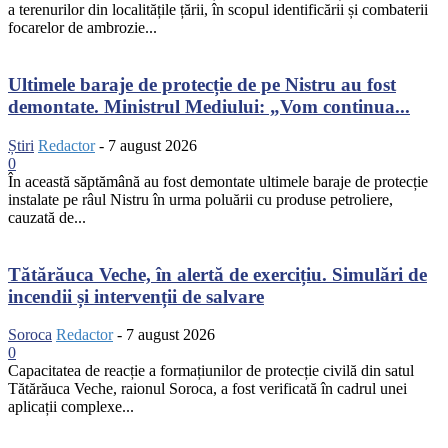
a terenurilor din localitățile țării, în scopul identificării și combaterii
focarelor de ambrozie...
Ultimele baraje de protecție de pe Nistru au fost
demontate. Ministrul Mediului: „Vom continua...
Știri
Redactor
-
7 august 2026
0
În această săptămână au fost demontate ultimele baraje de protecție
instalate pe râul Nistru în urma poluării cu produse petroliere,
cauzată de...
Tătărăuca Veche, în alertă de exercițiu. Simulări de
incendii și intervenții de salvare
Soroca
Redactor
-
7 august 2026
0
Capacitatea de reacție a formațiunilor de protecție civilă din satul
Tătărăuca Veche, raionul Soroca, a fost verificată în cadrul unei
aplicații complexe...