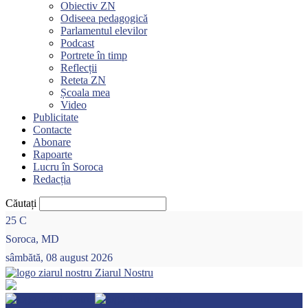
Obiectiv ZN
Odiseea pedagogică
Parlamentul elevilor
Podcast
Portrete în timp
Reflecții
Reteta ZN
Școala mea
Video
Publicitate
Contacte
Abonare
Rapoarte
Lucru în Soroca
Redacția
Căutați
25
C
Soroca, MD
sâmbătă, 08 august 2026
Ziarul Nostru