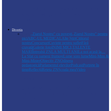
Autoritățile monitorizează alimentarea cu
apă la Cosăuți, pe fondul scăderii
nivelului…
Divertis
Toate
,,Ziarul Nostru” cu povești
„Ziarul Nostru” pentru
pici
ABC-UL MEDICAL
Alte Știri
Cititorul
nostru
Concursuri
Cuvinte pentru suflet
Fără
cravată
Galerie foto
INIMI MICI,TALENTE
MARI
Întreabă ZN
LA MULŢI ANI
La noi acasă la…
La Sfat cu oameni frumoși
Lume soro lume
Mini-Miss &
Mini-Mister
Obiectiv ZN
Odiseea
pedagogică
Parlamentul elevilor
Podcast
Portrete în
timp
Reflecții
Reteta ZN
Școala mea
Video
Drochia
„INIMI MICI, TALENTE MARI”(II
parte)– Copiii talentați din Drochia aduc
emoție…