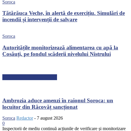
Soroca
Tătărăuca Veche, în alertă de exercițiu. Simulări de
incendii și intervenții de salvare
Soroca
Autoritățile monitorizează alimentarea cu apă la
Cosăuți, pe fondul scăderii nivelului Nistrului
ARTICOLE RECENTE
Ambrozia aduce amenzi în raionul Soroca: un
locuitor din Răcovăț sancționat
Soroca
Redactor
-
7 august 2026
0
Inspectorii de mediu continuă acțiunile de verificare și monitorizare