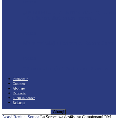
Drochia
„INIMI MICI, TALENTE MARI”(I parte)
– Un dar muzical pentru mame…
Podcast
Moro mahalajiu Podcast cu Robert Cerari
Podcast
“Moro mahalajiu” Podcast cu Marin Alla
Publicitate
Contacte
Abonare
Rapoarte
Lucru în Soroca
Redacția
Acasă
Regiuni
Soroca
La Soroca s-a desfășurat Campionatul RM