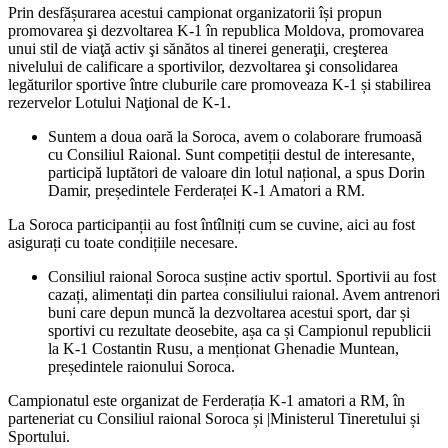
Prin desfășurarea acestui campionat organizatorii își propun
promovarea şi dezvoltarea K-1 în republica Moldova, promovarea
unui stil de viaţă activ şi sănătos al tinerei generaţii, creşterea
nivelului de calificare a sportivilor, dezvoltarea şi consolidarea
legăturilor sportive între cluburile care promoveaza K-1 și stabilirea
rezervelor Lotului Naţional de K-1.
Suntem a doua oară la Soroca, avem o colaborare frumoasă
cu Consiliul Raional. Sunt competiții destul de interesante,
participă luptători de valoare din lotul național, a spus Dorin
Damir, președintele Ferderaței K-1 Amatori a RM.
La Soroca participanții au fost întîlniți cum se cuvine, aici au fost
asigurați cu toate condițiile necesare.
Consiliul raional Soroca susține activ sportul. Sportivii au fost
cazați, alimentați din partea consiliului raional. Avem antrenori
buni care depun muncă la dezvoltarea acestui sport, dar și
sportivi cu rezultate deosebite, așa ca și Campionul republicii
la K-1 Costantin Rusu, a menționat Ghenadie Muntean,
președintele raionului Soroca.
Campionatul este organizat de Ferderația K-1 amatori a RM, în
parteneriat cu Consiliul raional Soroca și |Ministerul Tineretului și
Sportului.