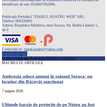
identificare de stat 1019607002666.
Publicația Periodică “ZIARUL NOSTRU WEB” SRL
Telefon: 069326061
Adresa: Republica Moldova, mun.Soroca, Str. Barbu Lăutaru 5,
ap.2
Contactați-ne:
ziarul.nostru@yahoo.com
URMAȚI-NE
© 2021 Publicaţia Periodică ZIARUL NOSTRU
MAI MULTE ARTICOLE
Ambrozia aduce amenzi în raionul Soroca: un
locuitor din Răcovăț sancționat
7 august 2026
Ultimele baraje de protecție de pe Nistru au fost