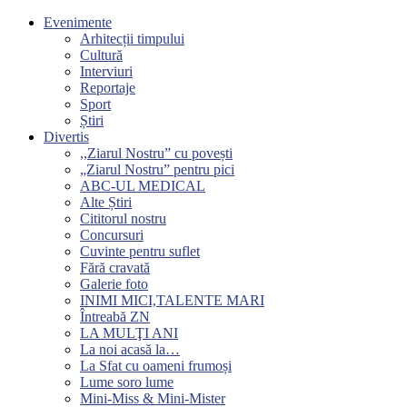
Evenimente
Arhitecții timpului
Cultură
Interviuri
Reportaje
Sport
Știri
Divertis
,,Ziarul Nostru” cu povești
„Ziarul Nostru” pentru pici
ABC-UL MEDICAL
Alte Știri
Cititorul nostru
Concursuri
Cuvinte pentru suflet
Fără cravată
Galerie foto
INIMI MICI,TALENTE MARI
Întreabă ZN
LA MULŢI ANI
La noi acasă la…
La Sfat cu oameni frumoși
Lume soro lume
Mini-Miss & Mini-Mister