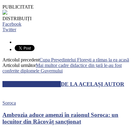
PUBLICITATE
DISTRIBUIȚI
Facebook
Twitter
Articolul precedent
Cupa Președintelui Florești a rămas la ea acasă
Articolul următor
Mai multor cadre didactice din țară le-au fost
conferite diplomele Guvernului
ARTICOLE SIMILARE
DE LA ACELAȘI AUTOR
Soroca
Ambrozia aduce amenzi în raionul Soroca: un
locuitor din Răcovăț sancționat