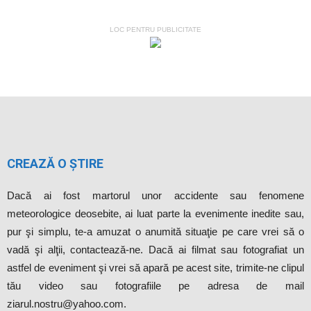
LOC PENTRU PUBLICITATE
CREAZĂ O ȘTIRE
Dacă ai fost martorul unor accidente sau fenomene
meteorologice deosebite, ai luat parte la evenimente inedite sau,
pur şi simplu, te-a amuzat o anumită situaţie pe care vrei să o
vadă şi alţii, contactează-ne. Dacă ai filmat sau fotografiat un
astfel de eveniment şi vrei să apară pe acest site, trimite-ne clipul
tău video sau fotografiile pe adresa de mail
ziarul.nostru@yahoo.com.