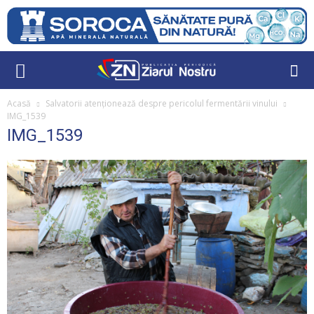
Acasă
Salvatorii atenționează despre pericolul fermentării vinului
IMG_1539
IMG_1539