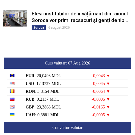
Elevii instituțiilor de învățământ din raionul
Soroca vor primi rucsacuri și genți de tip...
6 august 2026
Soroca
Curs valutar: 07 Aug 2026
EUR
: 20,0493 MDL
-0,0043 ▼
USD
: 17,3737 MDL
-0,0045 ▼
RON
: 3,8154 MDL
-0,0064 ▼
RUB
: 0,2137 MDL
-0,0006 ▼
GBP
: 23,3868 MDL
-0,0165 ▼
UAH
: 0,3881 MDL
-0,0005 ▼
Convertor valutar