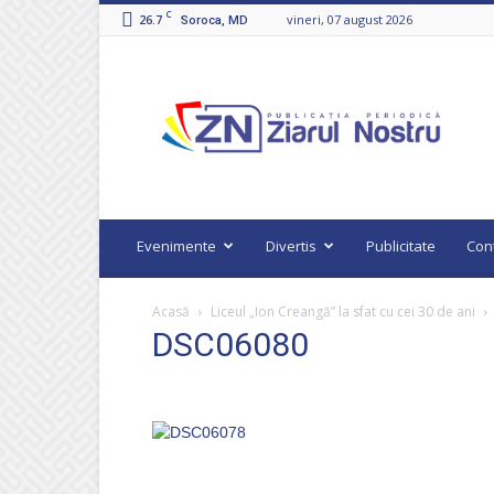
C
26.7
vineri, 07 august 2026
Soroca, MD
Ziarul
Nostru
Evenimente
Divertis
Publicitate
Con
Acasă
Liceul „Ion Creangă” la sfat cu cei 30 de ani
DSC06080