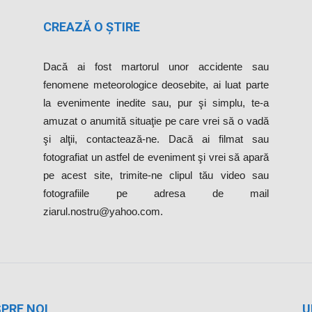
CREAZĂ O ȘTIRE
Dacă ai fost martorul unor accidente sau
fenomene meteorologice deosebite, ai luat parte
la evenimente inedite sau, pur şi simplu, te-a
amuzat o anumită situaţie pe care vrei să o vadă
şi alţii, contactează-ne. Dacă ai filmat sau
fotografiat un astfel de eveniment şi vrei să apară
pe acest site, trimite-ne clipul tău video sau
fotografiile pe adresa de mail
ziarul.nostru@yahoo.com.
PRE NOI
U