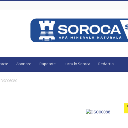
tacte
Abonare
Rapoarte
Lucru în Soroca
Redacția
DSC06080