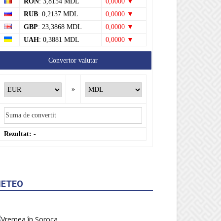
RON
: 3,8154 MDL
0,0000 ▼
RUB
: 0,2137 MDL
0,0000 ▼
GBP
: 23,3868 MDL
0,0000 ▼
UAH
: 0,3881 MDL
0,0000 ▼
Convertor valutar
»
Rezultat:
-
ETEO