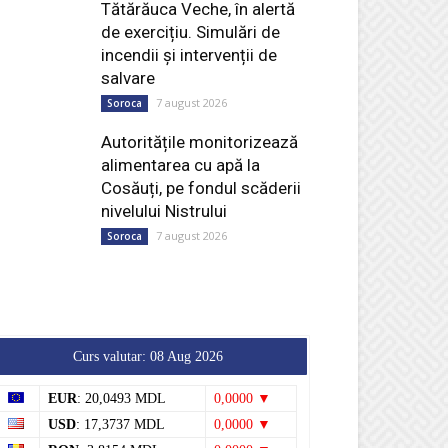
Tătărăuca Veche, în alertă
de exercițiu. Simulări de
incendii și intervenții de
salvare
7 august 2026
Soroca
Autoritățile monitorizează
alimentarea cu apă la
Cosăuți, pe fondul scăderii
nivelului Nistrului
7 august 2026
Soroca
Curs valutar: 08 Aug 2026
EUR
: 20,0493 MDL
0,0000 ▼
USD
: 17,3737 MDL
0,0000 ▼