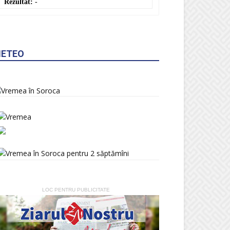
RUB
: 0,2137 MDL
0,0000 ▼
GBP
: 23,3868 MDL
0,0000 ▼
UAH
: 0,3881 MDL
0,0000 ▼
Convertor valutar
»
Rezultat:
-
ETEO