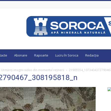
tacte
Abonare
Rapoarte
Lucru în Soroca
Redacția
i. Urmăriți imagini video din momentul reținerii
21905554_107340437279046
2790467_308195818_n