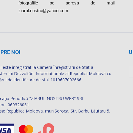
CREAZĂ O ȘTIRE
Dacă ai fost martorul unor accidente sau
fenomene meteorologice deosebite, ai luat parte
la evenimente inedite sau, pur şi simplu, te-a
amuzat o anumită situaţie pe care vrei să o vadă
şi alţii, contactează-ne. Dacă ai filmat sau
fotografiat un astfel de eveniment şi vrei să apară
pe acest site, trimite-ne clipul tău video sau
fotografiile pe adresa de mail
ziarul.nostru@yahoo.com.
PRE NOI
U