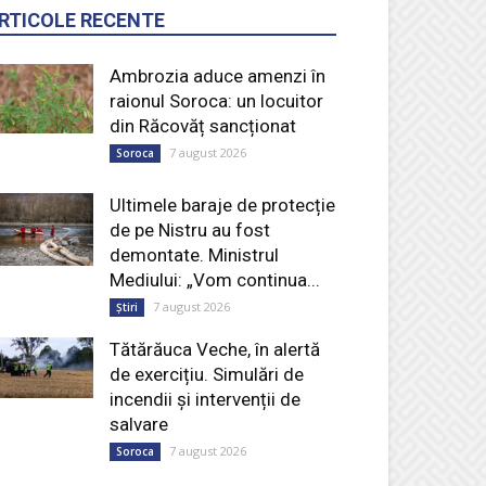
RTICOLE RECENTE
Ambrozia aduce amenzi în
raionul Soroca: un locuitor
din Răcovăț sancționat
7 august 2026
Soroca
Ultimele baraje de protecție