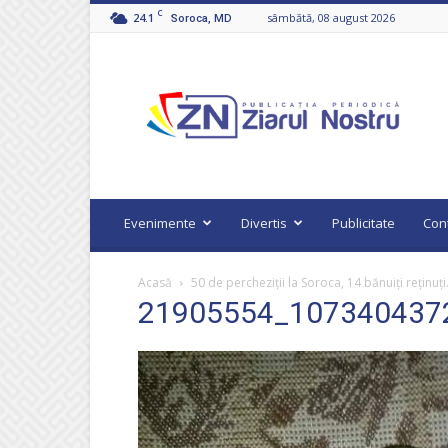
C
24.1
sâmbătă, 08 august 2026
Soroca, MD
Ziarul
Nostru
Evenimente
Divertis
Publicitate
Con
Acasă
50 de percheziții la Soroca, 14 bănuiți reținuț
21905554_107340437