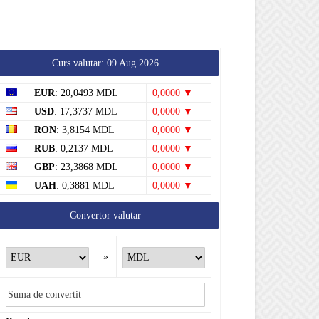
de pe Nistru au fost
demontate. Ministrul
Mediului: „Vom continua...
7 august 2026
Știri
Tătărăuca Veche, în alertă
de exercițiu. Simulări de
incendii și intervenții de
salvare
7 august 2026
Soroca
Curs valutar: 09 Aug 2026
EUR
: 20,0493 MDL
0,0000 ▼
USD
: 17,3737 MDL
0,0000 ▼
RON
: 3,8154 MDL
0,0000 ▼