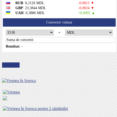
RUB
: 0,2126 MDL
-0,0011 ▼
GBP
: 23,3844 MDL
-0,0024 ▼
UAH
: 0,3886 MDL
+0,0005 ▲
Convertor valutar
»
Rezultat:
-
METEO