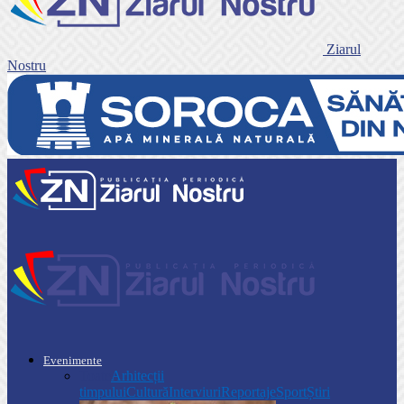
Ziarul
Nostru
Evenimente
Toate
Arhitecții
timpului
Cultură
Interviuri
Reportaje
Sport
Știri