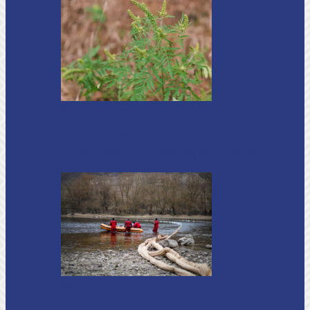
Soroca
Ambrozia aduce amenzi în raionul Soroca:
un locuitor din Răcovăț sancționat
Știri