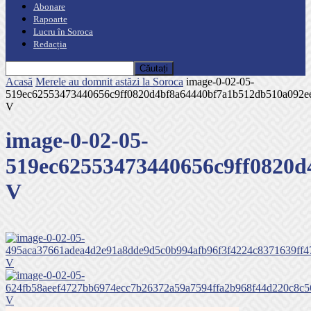
Abonare
Rapoarte
Lucru în Soroca
Redacția
Acasă
Merele au domnit astăzi la Soroca
image-0-02-05-
519ec62553473440656c9ff0820d4bf8a64440bf7a1b512db510a092e
V
image-0-02-05-
519ec62553473440656c9ff0820d
V