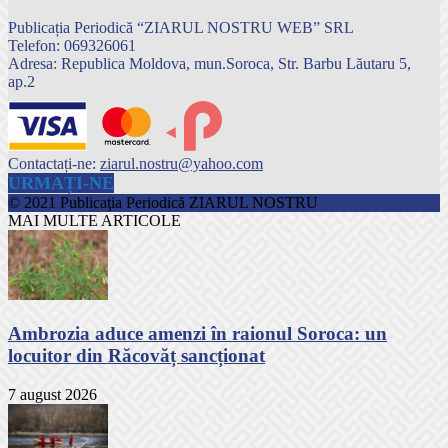
Publicația Periodică “ZIARUL NOSTRU WEB” SRL
Telefon: 069326061
Adresa: Republica Moldova, mun.Soroca, Str. Barbu Lăutaru 5,
ap.2
Contactați-ne:
ziarul.nostru@yahoo.com
URMAȚI-NE
© 2021 Publicaţia Periodică ZIARUL NOSTRU
MAI MULTE ARTICOLE
Ambrozia aduce amenzi în raionul Soroca: un
locuitor din Răcovăț sancționat
7 august 2026