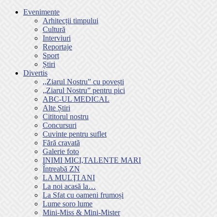
Evenimente
Arhitecții timpului
Cultură
Interviuri
Reportaje
Sport
Știri
Divertis
,,Ziarul Nostru” cu povești
„Ziarul Nostru” pentru pici
ABC-UL MEDICAL
Alte Știri
Cititorul nostru
Concursuri
Cuvinte pentru suflet
Fără cravată
Galerie foto
INIMI MICI,TALENTE MARI
Întreabă ZN
LA MULŢI ANI
La noi acasă la…
La Sfat cu oameni frumoși
Lume soro lume
Mini-Miss & Mini-Mister