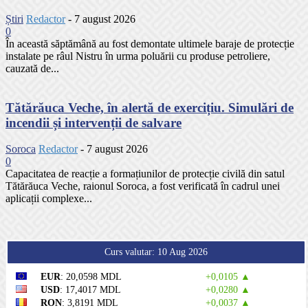
Știri
Redactor
-
7 august 2026
0
În această săptămână au fost demontate ultimele baraje de protecție
instalate pe râul Nistru în urma poluării cu produse petroliere,
cauzată de...
Tătărăuca Veche, în alertă de exercițiu. Simulări de
incendii și intervenții de salvare
Soroca
Redactor
-
7 august 2026
0
Capacitatea de reacție a formațiunilor de protecție civilă din satul
Tătărăuca Veche, raionul Soroca, a fost verificată în cadrul unei
aplicații complexe...
Curs valutar: 10 Aug 2026
EUR
: 20,0598 MDL
+0,0105 ▲
USD
: 17,4017 MDL
+0,0280 ▲
RON
: 3,8191 MDL
+0,0037 ▲