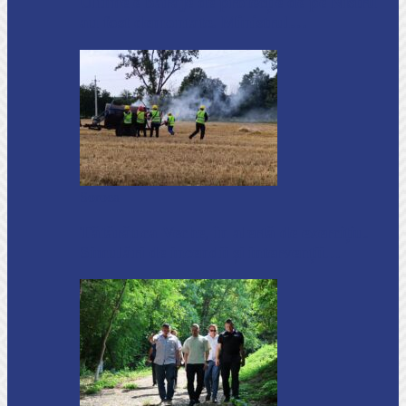
Ultimele baraje de protecție de pe Nistru
au fost demontate. Ministrul…
Soroca
Tătărăuca Veche, în alertă de exercițiu.
Simulări de incendii și intervenții…