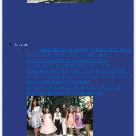
Soroca
Autoritățile monitorizează alimentarea cu
apă la Cosăuți, pe fondul scăderii
nivelului…
Divertis
Toate
,,Ziarul Nostru” cu povești
„Ziarul Nostru” pentru
pici
ABC-UL MEDICAL
Alte Știri
Cititorul
nostru
Concursuri
Cuvinte pentru suflet
Fără
cravată
Galerie foto
INIMI MICI,TALENTE
MARI
Întreabă ZN
LA MULŢI ANI
La noi acasă la…
La Sfat cu oameni frumoși
Lume soro lume
Mini-Miss &
Mini-Mister
Obiectiv ZN
Odiseea
pedagogică
Parlamentul elevilor
Podcast
Portrete în
timp
Reflecții
Reteta ZN
Școala mea
Video