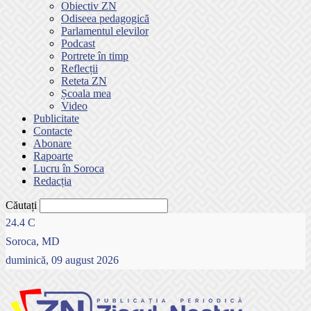
Obiectiv ZN
Odiseea pedagogică
Parlamentul elevilor
Podcast
Portrete în timp
Reflecții
Reteta ZN
Școala mea
Video
Publicitate
Contacte
Abonare
Rapoarte
Lucru în Soroca
Redacția
Căutați
24.4
C
Soroca, MD
duminică, 09 august 2026