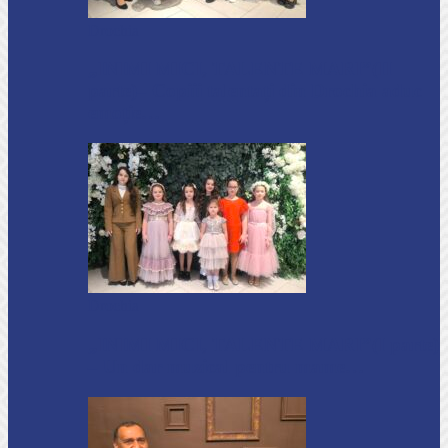
Drochia
„INIMI MICI, TALENTE MARI”(II
parte)– Copiii talentați din Drochia aduc
emoție…
Drochia
„INIMI MICI, TALENTE MARI”(I parte)
– Un dar muzical pentru mame…