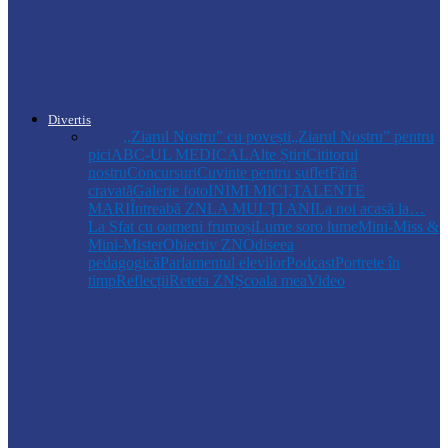
Ludmila Capcelea, directoarea Spitalului
Raional Florești, a fost numită directoare
interimară…
Divertis
Toate
,,Ziarul Nostru” cu povești
„Ziarul Nostru” pentru
pici
ABC-UL MEDICAL
Alte Știri
Cititorul
nostru
Concursuri
Cuvinte pentru suflet
Fără
cravată
Galerie foto
INIMI MICI,TALENTE
MARI
Întreabă ZN
LA MULŢI ANI
La noi acasă la…
La Sfat cu oameni frumoși
Lume soro lume
Mini-Miss &
Mini-Mister
Obiectiv ZN
Odiseea
pedagogică
Parlamentul elevilor
Podcast
Portrete în
timp
Reflecții
Reteta ZN
Școala mea
Video
Drochia
„INIMI MICI, TALENTE MARI”(II
parte)– Copiii talentați din Drochia aduc
emoție…