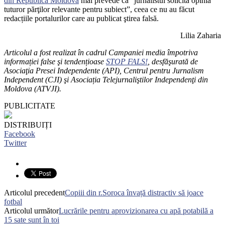
din Republica Moldova
mai prevede că ”jurnalistul solicită opinia
tuturor părţilor relevante pentru subiect”, ceea ce nu au făcut
redacțiile portalurilor care au publicat ştirea falsă.
Lilia Zaharia
Articolul a fost realizat în cadrul Campaniei media împotriva
informației false şi tendențioase
STOP FALS!
, desfăşurată de
Asociaţia Presei Independente (API), Centrul pentru Jurnalism
Independent (CJI) şi Asociația Telejurnaliştilor Independenţi din
Moldova (ATVJI).
PUBLICITATE
DISTRIBUIȚI
Facebook
Twitter
Articolul precedent
Copiii din r.Soroca învață distractiv să joace
fotbal
Articolul următor
Lucrările pentru aprovizionarea cu apă potabilă a
15 sate sunt în toi