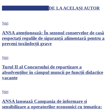
ARTICOLE SIMILARE
DE LA ACELAȘI AUTOR
Știri
ANSA atenționează: În sezonul conservelor de casă
respectați regulile de siguranță alimentară pentru a
preveni toxiinfecții grave
Știri
Turul II al Concursului de repartizare a
absolvenților în câmpul muncii pe funcții didactice
vacante
Știri
ANSA lansează Campania de informare și
sensibilizare a operatorilor economici cu tematica: