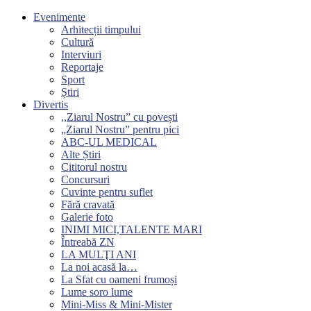
Evenimente
Arhitecții timpului
Cultură
Interviuri
Reportaje
Sport
Știri
Divertis
,,Ziarul Nostru” cu povești
„Ziarul Nostru” pentru pici
ABC-UL MEDICAL
Alte Știri
Cititorul nostru
Concursuri
Cuvinte pentru suflet
Fără cravată
Galerie foto
INIMI MICI,TALENTE MARI
Întreabă ZN
LA MULŢI ANI
La noi acasă la…
La Sfat cu oameni frumoși
Lume soro lume
Mini-Miss & Mini-Mister