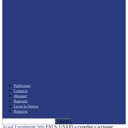
Drochia
„INIMI MICI, TALENTE MARI”(I parte)
– Un dar muzical pentru mame…
Podcast
Moro mahalajiu Podcast cu Robert Cerari
Podcast
“Moro mahalajiu” Podcast cu Marin Alla
Publicitate
Contacte
Abonare
Rapoarte
Lucru în Soroca
Redacția
Acasă
Evenimente
Știri
FALS: USAID a expediat o scrisoare