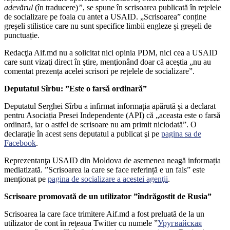
adevărul
(în traducere)
”
, se spune în scrisoarea publicată în reţelele
de socializare pe foaia cu antet a USAID. „Scrisoarea” conține
greșeli stilistice care nu sunt specifice limbii engleze și greșeli de
punctuație.
Redacţia Aif.md nu a solicitat nici opinia PDM, nici cea a USAID
care sunt vizaţi direct în ştire, menţionând doar că aceştia „nu au
comentat prezența acelei scrisori pe rețelele de socializare”.
Deputatul Sîrbu: ”Este o farsă ordinară”
Deputatul Serghei Sîrbu a infirmat informația apărută și a declarat
pentru Asociația Presei Independente (API) că „aceasta este o farsă
ordinară, iar o astfel de scrisoare nu am primit niciodată”. O
declaraţie în acest sens deputatul a publicat şi pe
pagina sa de
Facebook
.
Reprezentanţa USAID din Moldova de asemenea neagă informația
mediatizată. ”Scrisoarea la care se face referință e un fals” este
menționat pe
pagina de socializare a acestei agenţii
.
Scrisoare promovată de un utilizator ”îndrăgostit de Rusia”
Scrisoarea la care face trimitere Aif.md a fost preluată de la un
utilizator de cont în reţeaua Twitter cu numele ”
Уругвайская