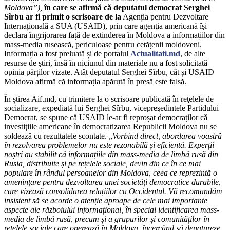
Moldova”),
î
n care se afirmă că deputatul democrat Serghei
Sîrbu ar fi primit o scrisoare de la
Agenția pentru Dezvoltare
Internațională a SUA (USAID), prin care agenţia americană îşi
declara îngrijorarea față de extinderea în Moldova a informațiilor din
mass-media rusească, periculoase pentru cetățenii moldoveni.
Informația a fost preluată și de portalul
Actualitati.md
, de alte
resurse de ştiri, însă în niciunul din materiale nu a fost solicitată
opinia părților vizate. Atât deputatul Serghei Sîrbu, cât și USAID
Moldova afirmă că informația apărută în presă este falsă.
În știrea Aif.md, cu trimitere la o scrisoare publicată în reţelele de
socializare, expediată lui Serghei Sîrbu, vicepreşedintele Partidului
Democrat, se spune că USAID le-ar fi reproșat democraților că
investiţiile americane în democratizarea Republicii Moldova nu se
soldează cu rezultatele scontate. „
Vorbind direct, abordarea voastră
în rezolvarea problemelor nu este rezonabilă și eficientă. Experții
noștri au stabilit că informațiile din mass-media de limbă rusă din
Rusia, distribuite și pe rețelele sociale, devin din ce în ce mai
populare în rândul persoanelor din Moldova, ceea ce reprezintă o
amenințare pentru dezvoltarea unei societăți democratice durabile,
care vizează consolidarea relațiilor cu Occidentul. Vă recomandăm
insistent să se acorde o atenție aproape de cele mai importante
aspecte ale războiului informațional, în special identificarea mass-
media de limbă rusă, precum și a grupurilor și comunităților în
rețelele sociale care operează în Moldova, încercând să denatureze