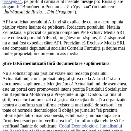
разведка
”
, pe profilul căruia sunt inserate mesaje pro-Rusia şi are
sloganul: ”Влюблен в Россию… Из Уругвая” (în traducere:
„
Îndrăgostit de Rusia… Din Uruguay”
).
API a solicitat portalului Aif.md să explice de ce nu a cerut opinia
părţilor vizate înainte de publicare. Redactora portalului, Natalia
Zelinskaia, a precizat că juriștii companiei PP Exclusiv Media SRL,
care editează portalul AiF.md, pregătesc un răspuns, însă răspunsul
nu a mai fost expediat către API. Precizăm că Exclusiv Media SRL
este compania deputatului socialist Corneliu Furculiţă şi deţine mai
multe proprietăţi în domeniul mass-media.
Știre falsă mediatizată fără documentare suplimentară
Nu a solicitat opinia părților vizate nici redacția portalului
Actualitati.md, care a preluat integral știrea de la Aif.md fără a o
documenta suplimentar. Menţionăm că Actualitati.md, de asemenea,
este un portal care promovează intens poziţia Partidului Socialiştilor
din Republica Moldova şi a Preşedintelui Igor Dodon. La finalul
știrii, redactorii au precizat că „așteaptă reacția oficială a organizației
pentru a confirma sau infirma existența unei astfel de scrisori”, cu
toate că normele deontologice îl obligă pe jurnalist ”să prezinte
informaţiile într-o manieră onestă, echilibrată şi numai după ce a
făcut demersuri pentru verificarea lor”, iar informaţia trebuie să fie
verificată înainte de publicare.
Codul Deontologic al Jurnalistului