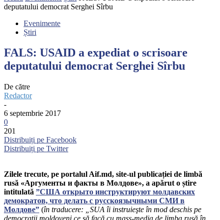
deputatului democrat Serghei Sîrbu
Evenimente
Știri
FALS: USAID a expediat o scrisoare
deputatului democrat Serghei Sîrbu
De către
Redactor
-
6 septembrie 2017
0
201
Distribuiți pe Facebook
Distribuiți pe Twitter
Zilele trecute, pe portalul Aif.md, site-ul publicației de limbă
rusă «Аргументы и факты в Молдове», a apărut o știre
intitulată
”США открыто инструктируют молдавских
демократов, что делать с русскоязычными СМИ в
Молдове”
(
în traducere: „SUA îi instruieşte în mod deschis pe
democrații moldoveni ce să facă cu mass-media de limba rusă în