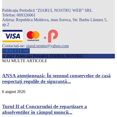
Publicația Periodică “ZIARUL NOSTRU WEB” SRL
Telefon: 069326061
Adresa: Republica Moldova, mun.Soroca, Str. Barbu Lăutaru 5,
ap.2
Contactați-ne:
ziarul.nostru@yahoo.com
URMAȚI-NE
© 2021 Publicaţia Periodică ZIARUL NOSTRU
MAI MULTE ARTICOLE
ANSA atenționează: În sezonul conservelor de casă
respectați regulile de siguranță...
6 august 2026
Turul II al Concursului de repartizare a
absolvenților în câmpul muncii...