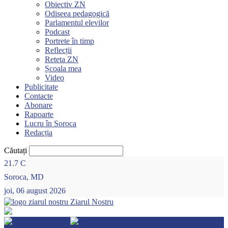
Obiectiv ZN
Odiseea pedagogică
Parlamentul elevilor
Podcast
Portrete în timp
Reflecții
Reteta ZN
Școala mea
Video
Publicitate
Contacte
Abonare
Rapoarte
Lucru în Soroca
Redacția
Căutați
21.7
C
Soroca, MD
joi, 06 august 2026
Ziarul Nostru