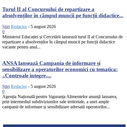
Turul II al Concursului de repartizare a
absolvenților în câmpul muncii pe funcții didactice...
Știri
Redactor
-
5 august 2026
0
Ministerul Educației și Cercetării lansează turul II al Concursului de
repartizare a absolvenților în câmpul muncii pe funcții didactice
vacante pentru anul...
ANSA lansează Campania de informare și
sensibilizare a operatorilor economici cu tematica:
„Controale integre,...
Știri
Redactor
-
5 august 2026
0
Agenția Națională pentru Siguranța Alimentelor anunță lansarea,
prin intermediul subdiviziunilor sale teritoriale, a unei ample
campanii de informare și sensibilizare adresată operatorilor...