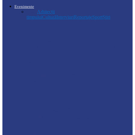
Evenimente
Toate
Arhitecții
timpului
Cultură
Interviuri
Reportaje
Sport
Știri
Știri
ANSA atenționează: În sezonul conservelor
de casă respectați regulile de siguranță…
Știri
Turul II al Concursului de repartizare a
absolvenților în câmpul muncii…
Știri
ANSA lansează Campania de informare și
sensibilizare a operatorilor economici cu…
Florești