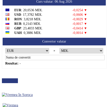
Curs valutar: 06 Aug 2026
EUR
: 20,0536 MDL
-0,0254 ▼
USD
: 17,3782 MDL
-0,0606 ▼
RON
: 3,8218 MDL
-0,0029 ▼
RUB
: 0,2143 MDL
-0,0017 ▼
GBP
: 23,4033 MDL
-0,0414 ▼
UAH
: 0,3886 MDL
-0,0014 ▼
Convertor valutar
»
Rezultat:
-
METEO