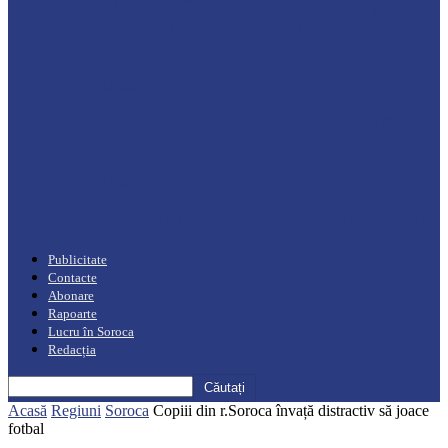
„INIMI MICI, TALENTE MARI”(I parte)
– Un dar muzical pentru mame…
Podcast
Moro mahalajiu Podcast cu Robert Cerari
Podcast
“Moro mahalajiu” Podcast cu Marin Alla
Publicitate
Contacte
Abonare
Rapoarte
Lucru în Soroca
Redacția
Acasă
Regiuni
Soroca
Copiii din r.Soroca învață distractiv să joace
fotbal