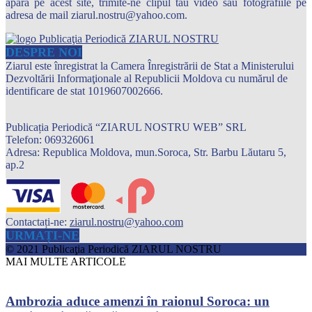
apară pe acest site, trimite-ne clipul tău video sau fotografiile pe
adresa de mail ziarul.nostru@yahoo.com.
DESPRE NOI
Ziarul este înregistrat la Camera Înregistrării de Stat a Ministerului
Dezvoltării Informaţionale al Republicii Moldova cu numărul de
identificare de stat 1019607002666.
Publicația Periodică “ZIARUL NOSTRU WEB” SRL
Telefon: 069326061
Adresa: Republica Moldova, mun.Soroca, Str. Barbu Lăutaru 5,
ap.2
Contactați-ne:
ziarul.nostru@yahoo.com
URMAȚI-NE
© 2021 Publicaţia Periodică ZIARUL NOSTRU
MAI MULTE ARTICOLE
Ambrozia aduce amenzi în raionul Soroca: un