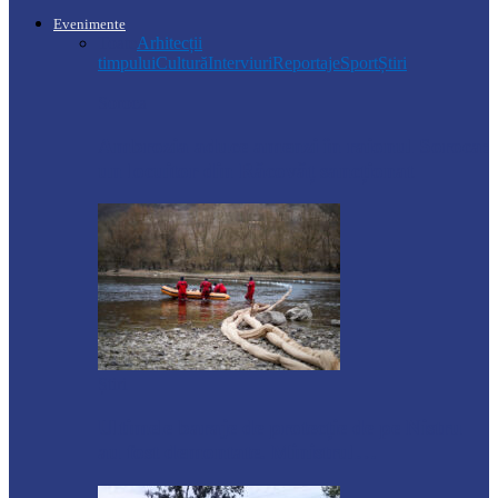
Evenimente
Toate
Arhitecții
timpului
Cultură
Interviuri
Reportaje
Sport
Știri
Soroca
Ambrozia aduce amenzi în raionul Soroca:
un locuitor din Răcovăț sancționat
Știri
Ultimele baraje de protecție de pe Nistru
au fost demontate. Ministrul…