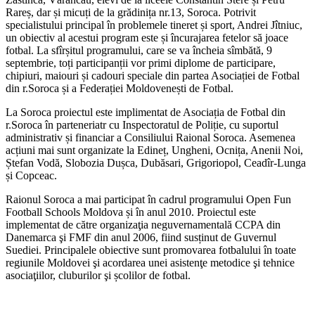
Rareș, dar și micuți de la grădinița nr.13, Soroca. Potrivit
specialistului principal în problemele tineret și sport, Andrei Jîtniuc,
un obiectiv al acestui program este și încurajarea fetelor să joace
fotbal. La sfîrșitul programului, care se va încheia sîmbătă, 9
septembrie, toți participanții vor primi diplome de participare,
chipiuri, maiouri și cadouri speciale din partea Asociației de Fotbal
din r.Soroca și a Federației Moldovenești de Fotbal.
La Soroca proiectul este implimentat de Asociația de Fotbal din
r.Soroca în parteneriatr cu Inspectoratul de Poliție, cu suportul
administrativ și financiar a Consiliului Raional Soroca. Asemenea
acțiuni mai sunt organizate la Edineț, Ungheni, Ocnița, Anenii Noi,
Ștefan Vodă, Slobozia Dușca, Dubăsari, Grigoriopol, Ceadîr-Lunga
și Copceac.
Raionul Soroca a mai participat în cadrul programului Open Fun
Football Schools Moldova și în anul 2010. Proiectul este
implementat de către organizaţia neguvernamentală CCPA din
Danemarca şi FMF din anul 2006, fiind susținut de Guvernul
Suediei. Principalele obiective sunt promovarea fotbalului în toate
regiunile Moldovei şi acordarea unei asistenţe metodice şi tehnice
asociaţiilor, cluburilor şi școlilor de fotbal.