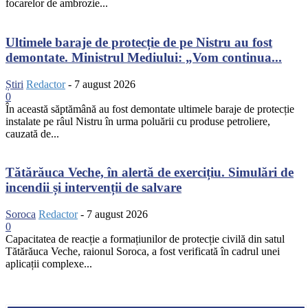
focarelor de ambrozie...
Ultimele baraje de protecție de pe Nistru au fost
demontate. Ministrul Mediului: „Vom continua...
Știri
Redactor
-
7 august 2026
0
În această săptămână au fost demontate ultimele baraje de protecție
instalate pe râul Nistru în urma poluării cu produse petroliere,
cauzată de...
Tătărăuca Veche, în alertă de exercițiu. Simulări de
incendii și intervenții de salvare
Soroca
Redactor
-
7 august 2026
0
Capacitatea de reacție a formațiunilor de protecție civilă din satul
Tătărăuca Veche, raionul Soroca, a fost verificată în cadrul unei
aplicații complexe...