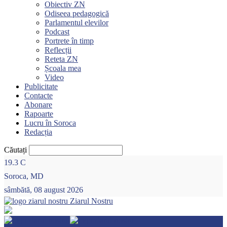
Obiectiv ZN
Odiseea pedagogică
Parlamentul elevilor
Podcast
Portrete în timp
Reflecții
Reteta ZN
Școala mea
Video
Publicitate
Contacte
Abonare
Rapoarte
Lucru în Soroca
Redacția
Căutați
19.3
C
Soroca, MD
sâmbătă, 08 august 2026
Ziarul Nostru