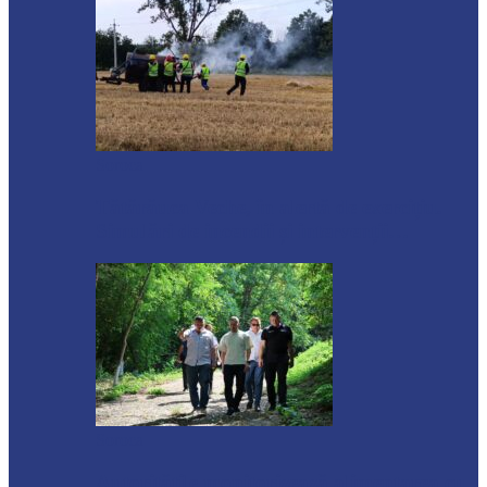
Soroca
Tătărăuca Veche, în alertă de exercițiu.
Simulări de incendii și intervenții…
Soroca
Autoritățile monitorizează alimentarea cu