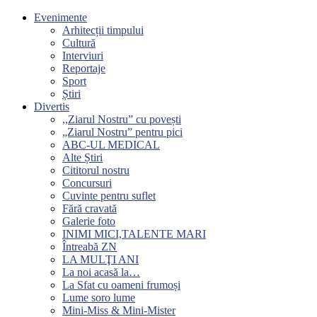
Evenimente
Arhitecții timpului
Cultură
Interviuri
Reportaje
Sport
Știri
Divertis
,,Ziarul Nostru” cu povești
„Ziarul Nostru” pentru pici
ABC-UL MEDICAL
Alte Știri
Cititorul nostru
Concursuri
Cuvinte pentru suflet
Fără cravată
Galerie foto
INIMI MICI,TALENTE MARI
Întreabă ZN
LA MULŢI ANI
La noi acasă la…
La Sfat cu oameni frumoși
Lume soro lume
Mini-Miss & Mini-Mister