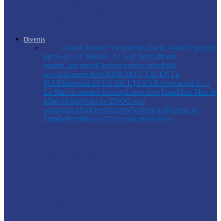
apă la Cosăuți, pe fondul scăderii
nivelului…
Divertis
Toate
,,Ziarul Nostru” cu povești
„Ziarul Nostru” pentru
pici
ABC-UL MEDICAL
Alte Știri
Cititorul
nostru
Concursuri
Cuvinte pentru suflet
Fără
cravată
Galerie foto
INIMI MICI,TALENTE
MARI
Întreabă ZN
LA MULŢI ANI
La noi acasă la…
La Sfat cu oameni frumoși
Lume soro lume
Mini-Miss &
Mini-Mister
Obiectiv ZN
Odiseea
pedagogică
Parlamentul elevilor
Podcast
Portrete în
timp
Reflecții
Reteta ZN
Școala mea
Video
Drochia
„INIMI MICI, TALENTE MARI”(II
parte)– Copiii talentați din Drochia aduc
emoție…
Drochia