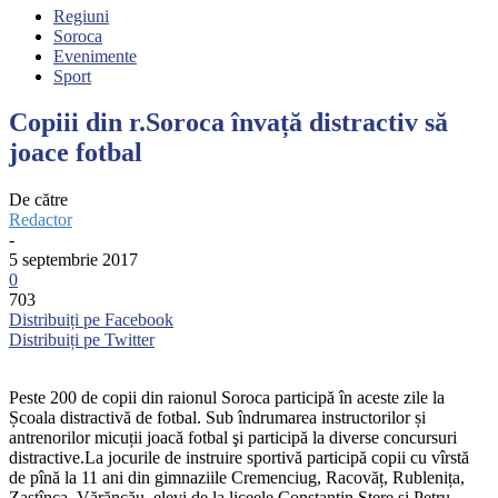
Regiuni
Soroca
Evenimente
Sport
Copiii din r.Soroca învață distractiv să
joace fotbal
De către
Redactor
-
5 septembrie 2017
0
703
Distribuiți pe Facebook
Distribuiți pe Twitter
Peste 200 de copii din raionul Soroca participă în aceste zile la
Școala distractivă de fotbal. Sub îndrumarea instructorilor și
antrenorilor micuții joacă fotbal şi participă la diverse concursuri
distractive.La jocurile de instruire sportivă participă copii cu vîrstă
de pînă la 11 ani din gimnaziile Cremenciug, Racovăț,
Rublenița,
Zastînca, Vărăncău, elevi de la liceele Constantin Stere și Petru