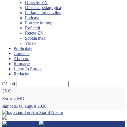
Obiectiv ZN
Odiseea pedagogică
Parlamentul elevilor
Podcast
Portrete în timp
Reflecții
Reteta ZN
Școala mea
Video
Publicitate
Contacte
Abonare
Rapoarte
Lucru în Soroca
Redacția
Căutați
25
C
Soroca, MD
sâmbătă, 08 august 2026
Ziarul Nostru