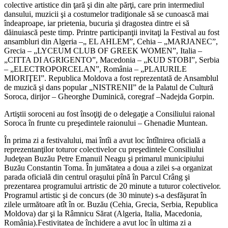
colective artistice din ţară şi din alte părţi, care prin intermediul
dansului, muzicii şi a costumelor tradiţionale să se cunoască mai
îndeaproape, iar prietenia, bucuria şi dragostea dintre ei să
dăinuiască peste timp. Printre participanţii invitaţi la Festival au fost
ansambluri din Algeria –„ EL AHLEM”, Cehia – „MARJANEC”,
Grecia – „LYCEUM CLUB OF GREEK WOMEN”, Italia –
„CITTA DI AGRIGENTO”, Macedonia – „KUD STOBI”, Serbia
– „ELECTROPORCELAN”, România – „PLAIURILE
MIORIŢEI”. Republica Moldova a fost reprezentată de Ansamblul
de muzică şi dans popular „NISTRENII” de la Palatul de Cultură
Soroca, dirijor – Gheorghe Duminică, coregraf –Nadejda Gorpin.
Artiştii soroceni au fost însoţiţi de o delegaţie a Consiliului raional
Soroca în frunte cu preşedintele raionului – Ghenadie Muntean.
În prima zi a festivalului, mai întîi a avut loc întîlnirea oficială a
reprezentanţilor toturor colectivelor cu preşedintele Consiliului
Judeţean Buzău Petre Emanuil Neagu şi primarul municipiului
Buzău Constantin Toma. În jumătatea a doua a zilei s-a organizat
parada oficială din centrul oraşului pînă în Parcul Crâng şi
prezentarea programului artristic de 20 minute a tuturor colectivelor.
Programul artistic şi de concurs (de 30 minute) s-a desfăşurat în
zilele următoare atît în or. Buzău (Cehia, Grecia, Serbia, Republica
Moldova) dar şi la Râmnicu Sărat (Algeria, Italia, Macedonia,
România).Festivitatea de închidere a avut loc în ultima zi a