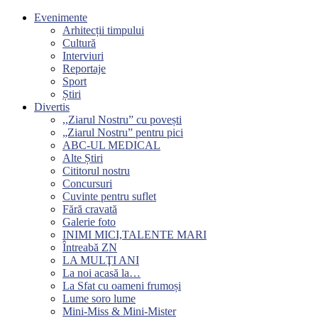
Evenimente
Arhitecții timpului
Cultură
Interviuri
Reportaje
Sport
Știri
Divertis
,,Ziarul Nostru” cu povești
„Ziarul Nostru” pentru pici
ABC-UL MEDICAL
Alte Știri
Cititorul nostru
Concursuri
Cuvinte pentru suflet
Fără cravată
Galerie foto
INIMI MICI,TALENTE MARI
Întreabă ZN
LA MULŢI ANI
La noi acasă la…
La Sfat cu oameni frumoși
Lume soro lume
Mini-Miss & Mini-Mister