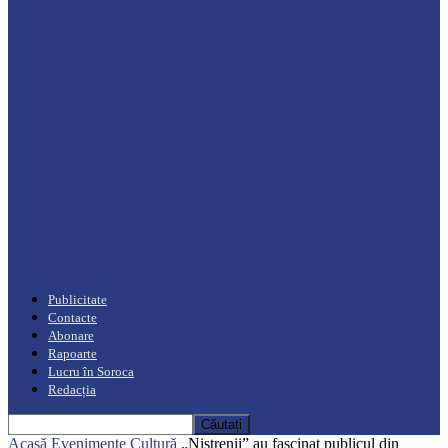
Drochia
„INIMI MICI, TALENTE MARI”(I parte)
– Un dar muzical pentru mame…
Podcast
Moro mahalajiu Podcast cu Robert Cerari
Podcast
“Moro mahalajiu” Podcast cu Marin Alla
Publicitate
Contacte
Abonare
Rapoarte
Lucru în Soroca
Redacția
Acasă
Evenimente
Cultură
„Nistrenii” au fascinat publicul din