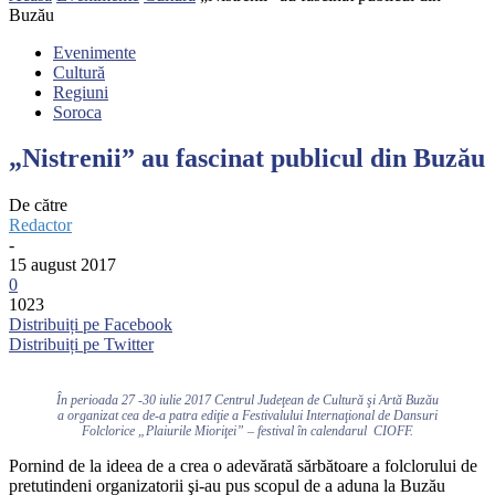
Buzău
Evenimente
Cultură
Regiuni
Soroca
„Nistrenii” au fascinat publicul din Buzău
De către
Redactor
-
15 august 2017
0
1023
Distribuiți pe Facebook
Distribuiți pe Twitter
În perioada 27 -30 iulie 2017 Centrul Judeţean de Cultură şi Artă Buzău
a organizat cea de-a patra ediţie a Festivalului Internaţional de Dansuri
Folclorice „Plaiurile Mioriţei” – festival în calendarul CIOFF.
Pornind de la ideea de a crea o adevărată sărbătoare a folclorului de
pretutindeni organizatorii şi-au pus scopul de a aduna la Buzău