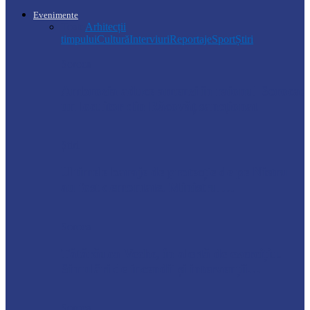
Evenimente
Toate
Arhitecții
timpului
Cultură
Interviuri
Reportaje
Sport
Știri
Soroca
Ambrozia aduce amenzi în raionul Soroca:
un locuitor din Răcovăț sancționat
Știri
Ultimele baraje de protecție de pe Nistru
au fost demontate. Ministrul…
Soroca
Tătărăuca Veche, în alertă de exercițiu.
Simulări de incendii și intervenții…
Soroca