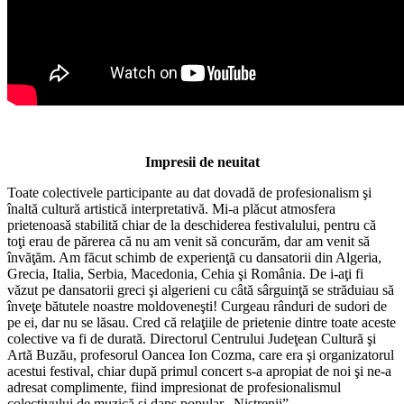
Impresii de neuitat
Toate colectivele participante au dat dovadă de profesionalism şi
înaltă cultură artistică interpretativă. Mi-a plăcut atmosfera
prietenoasă stabilită chiar de la deschiderea festivalului, pentru că
toţi erau de părerea că nu am venit să concurăm, dar am venit să
învăţăm. Am făcut schimb de experienţă cu dansatorii din Algeria,
Grecia, Italia, Serbia, Macedonia, Cehia şi România. De i-aţi fi
văzut pe dansatorii greci şi algerieni cu câtă sârguinţă se străduiau să
înveţe bătutele noastre moldoveneşti! Curgeau rânduri de sudori de
pe ei, dar nu se lăsau. Cred că relaţiile de prietenie dintre toate aceste
colective va fi de durată. Directorul Centrului Judeţean Cultură şi
Artă Buzău, profesorul Oancea Ion Cozma, care era şi organizatorul
acestui festival, chiar după primul concert s-a apropiat de noi şi ne-a
adresat complimente, fiind impresionat de profesionalismul
colectivului de muzică şi dans popular „Nistrenii”.