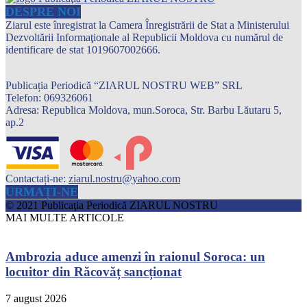
DESPRE NOI
Ziarul este înregistrat la Camera Înregistrării de Stat a Ministerului
Dezvoltării Informaţionale al Republicii Moldova cu numărul de
identificare de stat 1019607002666.
Publicația Periodică “ZIARUL NOSTRU WEB” SRL
Telefon: 069326061
Adresa: Republica Moldova, mun.Soroca, Str. Barbu Lăutaru 5,
ap.2
Contactați-ne:
ziarul.nostru@yahoo.com
URMAȚI-NE
© 2021 Publicaţia Periodică ZIARUL NOSTRU
MAI MULTE ARTICOLE
Ambrozia aduce amenzi în raionul Soroca: un
locuitor din Răcovăț sancționat
7 august 2026