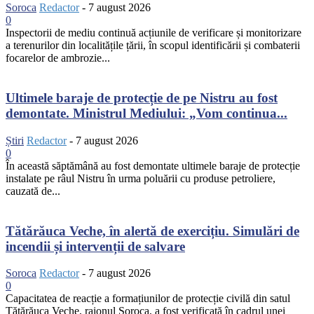
Soroca
Redactor
-
7 august 2026
0
Inspectorii de mediu continuă acțiunile de verificare și monitorizare
a terenurilor din localitățile țării, în scopul identificării și combaterii
focarelor de ambrozie...
Ultimele baraje de protecție de pe Nistru au fost
demontate. Ministrul Mediului: „Vom continua...
Știri
Redactor
-
7 august 2026
0
În această săptămână au fost demontate ultimele baraje de protecție
instalate pe râul Nistru în urma poluării cu produse petroliere,
cauzată de...
Tătărăuca Veche, în alertă de exercițiu. Simulări de
incendii și intervenții de salvare
Soroca
Redactor
-
7 august 2026
0
Capacitatea de reacție a formațiunilor de protecție civilă din satul
Tătărăuca Veche, raionul Soroca, a fost verificată în cadrul unei