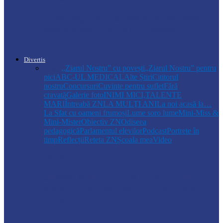
Autoritățile monitorizează alimentarea cu
apă la Cosăuți, pe fondul scăderii
nivelului…
Divertis
Toate
,,Ziarul Nostru” cu povești
„Ziarul Nostru” pentru
pici
ABC-UL MEDICAL
Alte Știri
Cititorul
nostru
Concursuri
Cuvinte pentru suflet
Fără
cravată
Galerie foto
INIMI MICI,TALENTE
MARI
Întreabă ZN
LA MULŢI ANI
La noi acasă la…
La Sfat cu oameni frumoși
Lume soro lume
Mini-Miss &
Mini-Mister
Obiectiv ZN
Odiseea
pedagogică
Parlamentul elevilor
Podcast
Portrete în
timp
Reflecții
Reteta ZN
Școala mea
Video
Drochia
„INIMI MICI, TALENTE MARI”(II
parte)– Copiii talentați din Drochia aduc
emoție…