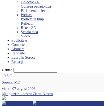
Obiectiv ZN
Odiseea pedagogică
Parlamentul elevilor
Podcast
Portrete în timp
Reflecții
Reteta ZN
Școala mea
Video
Publicitate
Contacte
Abonare
Rapoarte
Lucru în Soroca
Redacția
Căutați
19.5
C
Soroca, MD
vineri, 07 august 2026
Ziarul Nostru