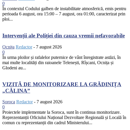
0
În contextul Codului galben de instabilitate atmosferică, emis pentru
perioada 6 august, ora 15:00 – 7 august, ora 01:00, caracterizat prin
ploi...
Intervenții ale Poliției din cauza vremii nefavorabile
Ocnița
Redactor
-
7 august 2026
0
În urma ploilor și rafalelor puternice de vânt înregistrate astăzi, în
mai multe localități din raioanele Telenești, Rîșcani, Ocnița și
Glodeni au...
VIZITĂ DE MONITORIZARE LA GRĂDINIȚA
„CĂLINA”
Soroca
Redactor
-
7 august 2026
0
Proiectele implementate la Soroca, sunt în continua monitorizare.
Reprezentanții Oficiului Național Dezvoltare Regională și Locală în
comun cu reprezentanții din cadrul Ministerului...