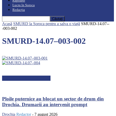
Rapoarte
Lucru în Soroca
Redacția
Acasă
SMURD la Soroca pentru a salva o viață
SMURD-14.07--
-003-002
SMURD-14.07–003-002
ARTICOLE RECENTE
Ploile puternice au blocat un sector de drum din
Drochia. Drumarii au intervenit prompt
Drochia
Redactor
-
7 august 2026