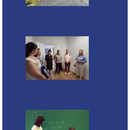
Ocnița
Intervenții ale Poliției din cauza vremii
nefavorabile
Soroca
VIZITĂ DE MONITORIZARE LA
GRĂDINIȚA „CĂLINA”