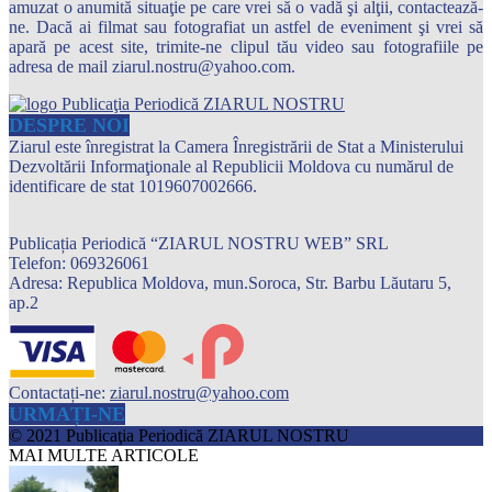
amuzat o anumită situaţie pe care vrei să o vadă şi alţii, contactează-
ne. Dacă ai filmat sau fotografiat un astfel de eveniment şi vrei să
apară pe acest site, trimite-ne clipul tău video sau fotografiile pe
adresa de mail ziarul.nostru@yahoo.com.
DESPRE NOI
Ziarul este înregistrat la Camera Înregistrării de Stat a Ministerului
Dezvoltării Informaţionale al Republicii Moldova cu numărul de
identificare de stat 1019607002666.
Publicația Periodică “ZIARUL NOSTRU WEB” SRL
Telefon: 069326061
Adresa: Republica Moldova, mun.Soroca, Str. Barbu Lăutaru 5,
ap.2
Contactați-ne:
ziarul.nostru@yahoo.com
URMAȚI-NE
© 2021 Publicaţia Periodică ZIARUL NOSTRU
MAI MULTE ARTICOLE