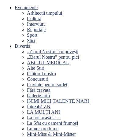
Evenimente
Arhitecții timpului
Cultură
Interviuri
Reportaje
Sport
Știri
Divertis
,,Ziarul Nostru” cu povești
„Ziarul Nostru” pentru pici
ABC-UL MEDICAL
Alte Știri
Cititorul nostru
Concursuri
Cuvinte pentru suflet
Fără cravată
Galerie foto
INIMI MICI,TALENTE MARI
Întreabă ZN
LA MULŢI ANI
La noi acasă la…
La Sfat cu oameni frumoși
Lume soro lume
Mini-Miss & Mini-Mister