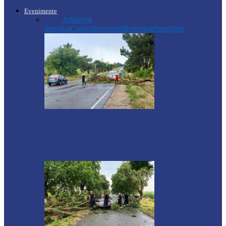
Evenimente
Toate
Arhitecții
timpului
Cultură
Interviuri
Reportaje
Sport
Știri
Drochia
Ploile puternice au blocat un sector de
drum din Drochia. Drumarii…