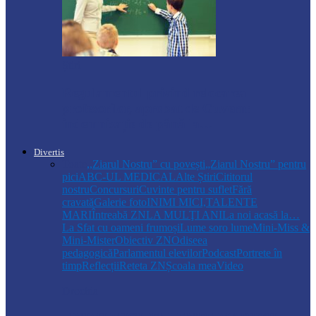
Știri
Regulamentul privind relocarea
profesorilor, aprobat de Guvern:
indemnizație de până la…
Divertis
Toate
,,Ziarul Nostru” cu povești
„Ziarul Nostru” pentru
pici
ABC-UL MEDICAL
Alte Știri
Cititorul
nostru
Concursuri
Cuvinte pentru suflet
Fără
cravată
Galerie foto
INIMI MICI,TALENTE
MARI
Întreabă ZN
LA MULŢI ANI
La noi acasă la…
La Sfat cu oameni frumoși
Lume soro lume
Mini-Miss &
Mini-Mister
Obiectiv ZN
Odiseea
pedagogică
Parlamentul elevilor
Podcast
Portrete în
timp
Reflecții
Reteta ZN
Școala mea
Video
Drochia