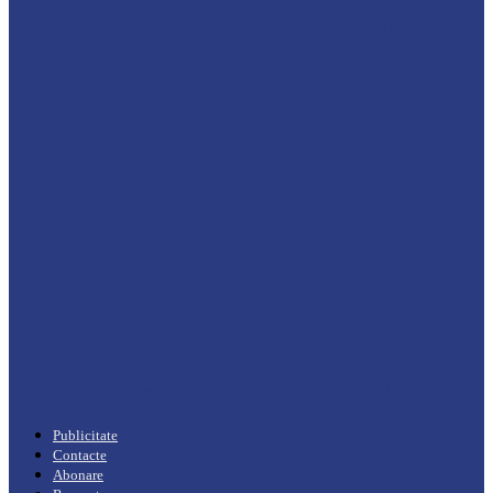
„INIMI MICI, TALENTE MARI”(II
parte)– Copiii talentați din Drochia aduc
emoție…
Drochia
„INIMI MICI, TALENTE MARI”(I parte)
– Un dar muzical pentru mame…
Podcast
Moro mahalajiu Podcast cu Robert Cerari
Podcast
“Moro mahalajiu” Podcast cu Marin Alla
Publicitate
Contacte
Abonare