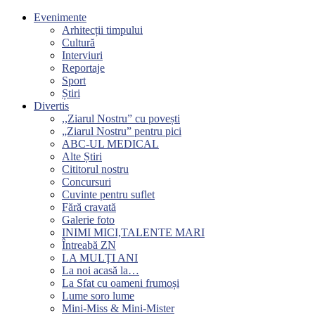
Evenimente
Arhitecții timpului
Cultură
Interviuri
Reportaje
Sport
Știri
Divertis
,,Ziarul Nostru” cu povești
„Ziarul Nostru” pentru pici
ABC-UL MEDICAL
Alte Știri
Cititorul nostru
Concursuri
Cuvinte pentru suflet
Fără cravată
Galerie foto
INIMI MICI,TALENTE MARI
Întreabă ZN
LA MULŢI ANI
La noi acasă la…
La Sfat cu oameni frumoși
Lume soro lume
Mini-Miss & Mini-Mister