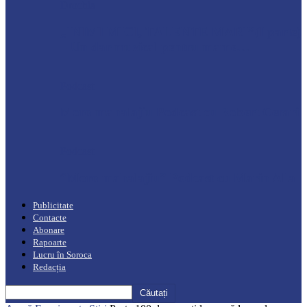
Drochia
„INIMI MICI, TALENTE MARI”(I parte)
– Un dar muzical pentru mame…
Podcast
Moro mahalajiu Podcast cu Robert Cerari
Podcast
“Moro mahalajiu” Podcast cu Marin Alla
Publicitate
Contacte
Abonare
Rapoarte
Lucru în Soroca
Redacția