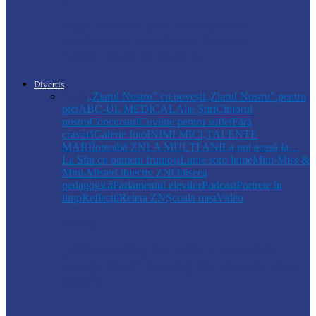
Regulamentul privind relocarea
profesorilor, aprobat de Guvern:
indemnizație de până la…
Divertis
Toate
,,Ziarul Nostru” cu povești
„Ziarul Nostru” pentru
pici
ABC-UL MEDICAL
Alte Știri
Cititorul
nostru
Concursuri
Cuvinte pentru suflet
Fără
cravată
Galerie foto
INIMI MICI,TALENTE
MARI
Întreabă ZN
LA MULŢI ANI
La noi acasă la…
La Sfat cu oameni frumoși
Lume soro lume
Mini-Miss &
Mini-Mister
Obiectiv ZN
Odiseea
pedagogică
Parlamentul elevilor
Podcast
Portrete în
timp
Reflecții
Reteta ZN
Școala mea
Video
Drochia
„INIMI MICI, TALENTE MARI”(II
parte)– Copiii talentați din Drochia aduc
emoție…