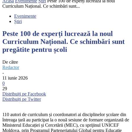
Acasă
Evenimente
Știri
Peste 100 de experți lucrează la noul
Curriculum Național. Ce schimbări sunt...
Evenimente
Știri
Peste 100 de experți lucrează la noul
Curriculum Național. Ce schimbări sunt
pregătite pentru școli
De către
Redactor
-
11 iunie 2026
0
29
Distribuiți pe Facebook
Distribuiți pe Twitter
110 autori de curriculum și coordonatori ai disciplinelor școlare din
întreaga țară au participat la o nouă sesiune de formare organizată de
Ministerul Educației și Cercetării (MEC), cu sprijinul UNICEF
Moldova, prin Programul Parteneriatului Global pentru Educație