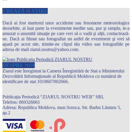
CREAZĂ O ȘTIRE
Dacă ai fost martorul unor accidente sau fenomene meteorologice
deosebite, ai luat parte la evenimente inedite sau, pur şi simplu, te-a
amuzat o anumită situaţie pe care vrei să o vadă şi alţii, contactează-
ne. Dacă ai filmat sau fotografiat un astfel de eveniment şi vrei să
apară pe acest site, trimite-ne clipul tău video sau fotografiile pe
adresa de mail ziarul.nostru@yahoo.com.
DESPRE NOI
Ziarul este înregistrat la Camera Înregistrării de Stat a Ministerului
Dezvoltării Informaţionale al Republicii Moldova cu numărul de
identificare de stat 1019607002666.
Publicația Periodică “ZIARUL NOSTRU WEB” SRL
Telefon: 069326061
Adresa: Republica Moldova, mun.Soroca, Str. Barbu Lăutaru 5,
ap.2