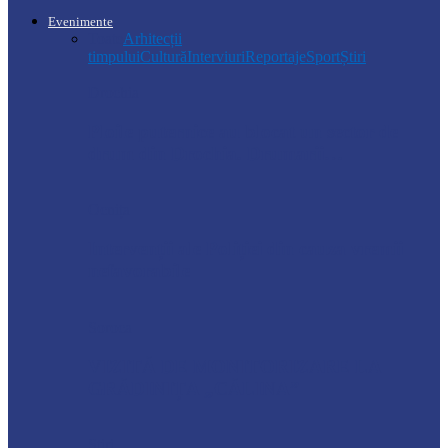
Evenimente
Toate
Arhitecții
timpului
Cultură
Interviuri
Reportaje
Sport
Știri
Drochia
Ploile puternice au blocat un sector de
drum din Drochia. Drumarii…
Ocnița
Intervenții ale Poliției din cauza vremii
nefavorabile
Soroca
VIZITĂ DE MONITORIZARE LA
GRĂDINIȚA „CĂLINA”
Știri