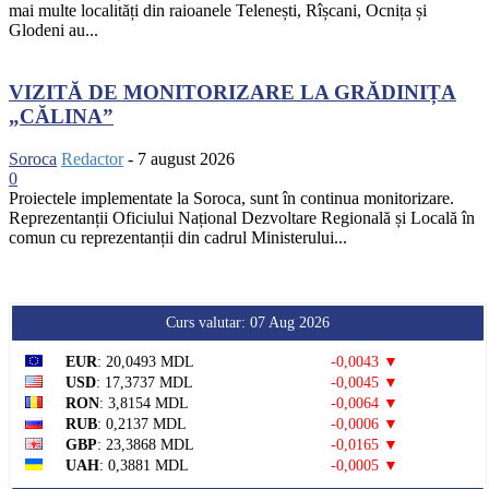
mai multe localități din raioanele Telenești, Rîșcani, Ocnița și
Glodeni au...
VIZITĂ DE MONITORIZARE LA GRĂDINIȚA
„CĂLINA”
Soroca
Redactor
-
7 august 2026
0
Proiectele implementate la Soroca, sunt în continua monitorizare.
Reprezentanții Oficiului Național Dezvoltare Regională și Locală în
comun cu reprezentanții din cadrul Ministerului...
Curs valutar: 07 Aug 2026
EUR
: 20,0493 MDL
-0,0043 ▼
USD
: 17,3737 MDL
-0,0045 ▼
RON
: 3,8154 MDL
-0,0064 ▼
RUB
: 0,2137 MDL
-0,0006 ▼
GBP
: 23,3868 MDL
-0,0165 ▼
UAH
: 0,3881 MDL
-0,0005 ▼