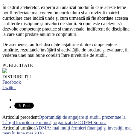
În cadrul atelierelor, experții au analizat modul în care aceste teme
pot fi reflectate mai coerent în curriculum și au revizuit matrici
curriculare care indică unde și cum urmează să fie abordate acestea
la diferite discipline și niveluri de studii. Scopul este ca elevii să
dezvolte competențe practice și transversale, indiferent de disciplina
la care sunt predate anumite conținuturi.
De asemenea, au fost discutate legăturile dintre competențele
urmărite, rezultatele învățării și activitățile de predare și evaluare, în
vederea unei mai bune corelări între nivelurile de studii.
PUBLICITATE
DISTRIBUIȚI
Facebook
Twitter
Articolul precedent
Oportunități de angajare și studii, prezentate la
Târgul locurilor de muncă, organizat de DOFM Soroca
Articolul următor
ADMA: mai mulți fermieri finanțați și investiții mai
mari în luna mai 2026