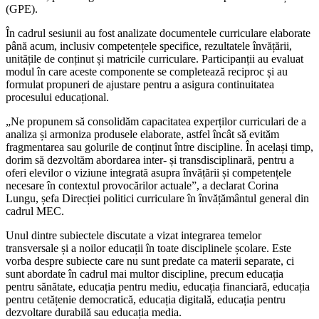
(GPE).
În cadrul sesiunii au fost analizate documentele curriculare elaborate
până acum, inclusiv competențele specifice, rezultatele învățării,
unitățile de conținut și matricile curriculare. Participanții au evaluat
modul în care aceste componente se completează reciproc și au
formulat propuneri de ajustare pentru a asigura continuitatea
procesului educațional.
„Ne propunem să consolidăm capacitatea experților curriculari de a
analiza și armoniza produsele elaborate, astfel încât să evităm
fragmentarea sau golurile de conținut între discipline. În același timp,
dorim să dezvoltăm abordarea inter- și transdisciplinară, pentru a
oferi elevilor o viziune integrată asupra învățării și competențele
necesare în contextul provocărilor actuale”, a declarat Corina
Lungu, șefa Direcției politici curriculare în învățământul general din
cadrul MEC.
Unul dintre subiectele discutate a vizat integrarea temelor
transversale și a noilor educații în toate disciplinele școlare. Este
vorba despre subiecte care nu sunt predate ca materii separate, ci
sunt abordate în cadrul mai multor discipline, precum educația
pentru sănătate, educația pentru mediu, educația financiară, educația
pentru cetățenie democratică, educația digitală, educația pentru
dezvoltare durabilă sau educația media.