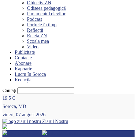
Obiectiv ZN
Odiseea pedagogică
Parlamentul elevilor
Podcast
Portrete în timp
Reflecții
Reteta ZN
Școala mea
Video
Publicitate
Contacte
Abonare
Rapoarte
Lucru în Soroca
Redacția
Căutați
19.5
C
Soroca, MD
vineri, 07 august 2026
Ziarul Nostru