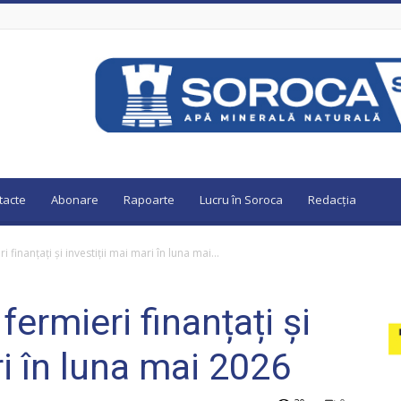
tacte
Abonare
Rapoarte
Lucru în Soroca
Redacția
finanțați și investiții mai mari în luna mai...
ermieri finanțați și
ri în luna mai 2026