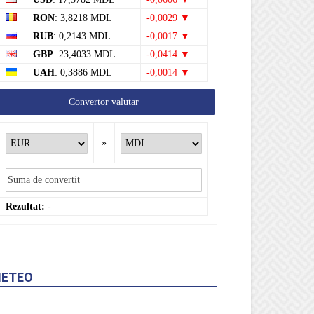
RON
: 3,8218 MDL
-0,0029 ▼
RUB
: 0,2143 MDL
-0,0017 ▼
GBP
: 23,4033 MDL
-0,0414 ▼
UAH
: 0,3886 MDL
-0,0014 ▼
Convertor valutar
»
Rezultat:
-
ETEO