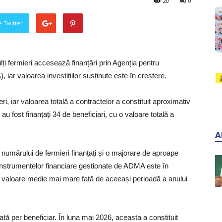
20
0
pe Twitter
ți fermieri accesează finanțări prin Agenția pentru
iar valoarea investițiilor susținute este în creștere.
eri, iar valoarea totală a contractelor a constituit aproximativ
u fost finanțați 34 de beneficiari, cu o valoare totală a
A
numărului de fermieri finanțați și o majorare de aproape
instrumentelor financiare gestionate de ADMA este în
au o valoare medie mai mare față de aceeași perioadă a anului
tă per beneficiar. În luna mai 2026, aceasta a constituit