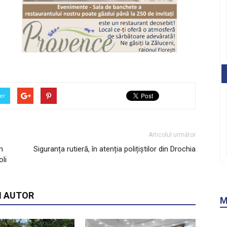
er
Articolul următor
m
Siguranța rutieră, în atenția polițiștilor din Drochia
oli
I AUTOR
M