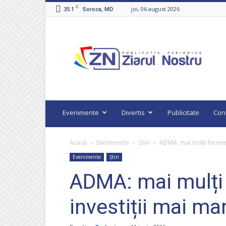
C
35.1
joi, 06 august 2026
Soroca, MD
Ziarul
Nostru
Evenimente
Divertis
Publicitate
Con
Acasă
Evenimente
Știri
ADMA: mai mulți fermieri 
Evenimente
Știri
ADMA: mai mulți f
investiții mai ma