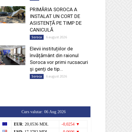
PRIMĂRIA SOROCA A
INSTALAT UN CORT DE
ASISTENȚĂ PE TIMP DE
CANICULĂ
6 august 2026
Soroca
Elevii instituțiilor de
învățământ din raionul
Soroca vor primi rucsacuri
și genți de tip...
6 august 2026
Soroca
Curs valutar: 06 Aug 2026
EUR
: 20,0536 MDL
-0,0254 ▼
USD
: 17,3782 MDL
-0,0606 ▼