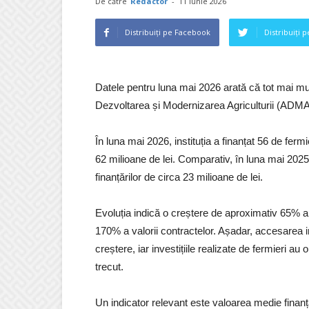
De către
Redactor
-
11 iunie 2026
Distribuiți pe Facebook
Distribuiți 
Datele pentru luna mai 2026 arată că tot mai mul
Dezvoltarea și Modernizarea Agriculturii (ADMA), 
În luna mai 2026, instituția a finanțat 56 de fermi
62 milioane de lei. Comparativ, în luna mai 2025 a
finanțărilor de circa 23 milioane de lei.
Evoluția indică o creștere de aproximativ 65% a 
170% a valorii contractelor. Așadar, accesarea 
creștere, iar investițiile realizate de fermieri 
trecut.
Un indicator relevant este valoarea medie finanța