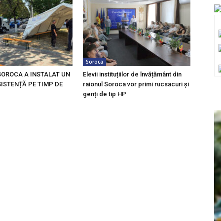
Soroca
SOROCA A INSTALAT UN
Elevii instituțiilor de învățământ din
ISTENȚĂ PE TIMP DE
raionul Soroca vor primi rucsacuri și
genți de tip HP