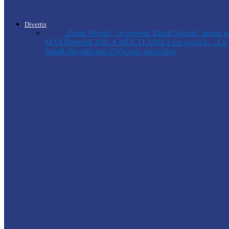
Arderea resturilor vegetale după recoltarea
Divertis
Toate
,,Ziarul Nostru” cu povești
„Ziarul Nostru” pentru p
MARI
Întreabă ZN
LA MULŢI ANI
La noi acasă la…
La 
timp
Reflecții
Reteta ZN
Școala mea
Video
Drochia
„INIMI MICI, TALENTE MARI”(II parte)– C
Drochia
„INIMI MICI, TALENTE MARI”(I parte) –
Podcast
Moro mahalajiu Podcast cu Robert Cerari
Podcast