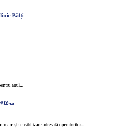
inic Bălți
entru anul...
re,...
rmare și sensibilizare adresată operatorilor...