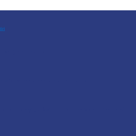
tiri
bsolvenților în câmpul muncii…
nsibilizare a operatorilor economici cu…
ional Florești, a fost numită directoare interimară…