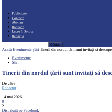
“Moro mahalajiu” Podcast cu Marin Alla
Publicitate
Contacte
Abonare
Rapoarte
Lucru în Soroca
Redacția
Acasă
Evenimente
Știri
Tinerii din nordul țării sunt invitați să descop
Evenimente
Știri
Tinerii din nordul țării sunt invitați să 
De către
Redactor
-
14 mai 2026
0
21
Distribuiți pe Facebook