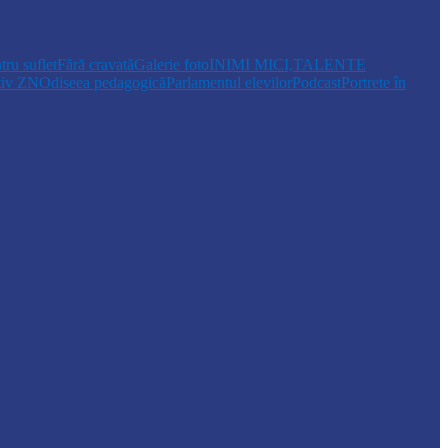
tru suflet
Fără cravată
Galerie foto
INIMI MICI,TALENTE
tiv ZN
Odiseea pedagogică
Parlamentul elevilor
Podcast
Portrete în