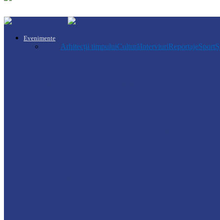
Evenimente
Toate
Arhitecții timpului
Cultură
Interviuri
Reportaje
Sport
Ș
Știri
Turul II al Concursului de repartizare a a
Știri
ANSA lansează Campania de informare și se
Florești
Ludmila Capcelea, directoarea Spitalului Ra
Florești