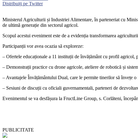
Distribuiți pe Twitter
Ministerul Agriculturii și Industriei Alimentare, în parteneriat cu Min
de ultimă generație din sectorul agricol.
Scopul acestui eveniment este de a evidenția transformarea agriculturii
Participanții vor avea ocazia să exploreze:
– Ofertele educaționale a 11 instituții de învățământ cu profil agricol, 
– Demonstrații practice cu drone agricole, ateliere de robotică și sist
– Avantajele Învățământului Dual, care le permite tinerilor să învețe o 
– Sesiuni de discuții cu oficiali guvernamentali, parteneri de dezvoltare
Evenimentul se va desfășura la FructLine Group, s. Corlăteni, începân
PUBLICITATE