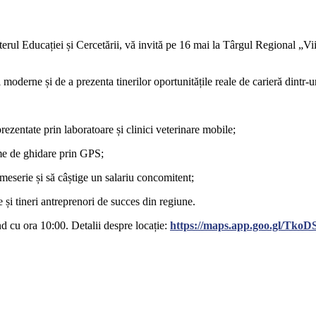
isterul Educației și Cercetării, vă invită pe 16 mai la Târgul Regional „
 moderne și de a prezenta tinerilor oportunitățile reale de carieră dintr
prezentate prin laboratoare și clinici veterinare mobile;
eme de ghidare prin GPS;
meserie și să câștige un salariu concomitent;
 și tineri antreprenori de succes din regiune.
d cu ora 10:00. Detalii despre locație:
https://maps.app.goo.gl/Tk