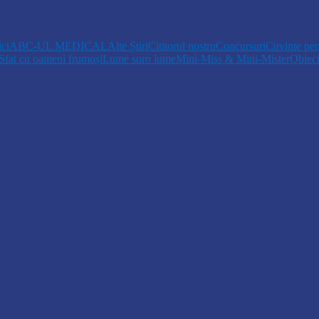
 căpșunelor, sancționată de inspectorii de mediu…
ici
ABC-UL MEDICAL
Alte Știri
Cititorul nostru
Concursuri
Cuvinte pen
Sfat cu oameni frumoși
Lume soro lume
Mini-Miss & Mini-Mister
Obiec
opiii talentați din Drochia aduc emoție…
 Un dar muzical pentru mame…