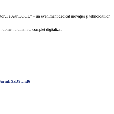
Viitorul e AgriCOOL” – un eveniment dedicat inovației și tehnologiilor
-un domeniu dinamic, complet digitalizat.
oDSarmEXsD9wnd6