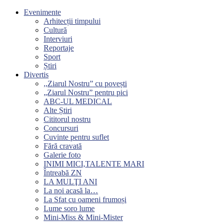
Evenimente
Arhitecții timpului
Cultură
Interviuri
Reportaje
Sport
Știri
Divertis
,,Ziarul Nostru” cu povești
„Ziarul Nostru” pentru pici
ABC-UL MEDICAL
Alte Știri
Cititorul nostru
Concursuri
Cuvinte pentru suflet
Fără cravată
Galerie foto
INIMI MICI,TALENTE MARI
Întreabă ZN
LA MULŢI ANI
La noi acasă la…
La Sfat cu oameni frumoși
Lume soro lume
Mini-Miss & Mini-Mister