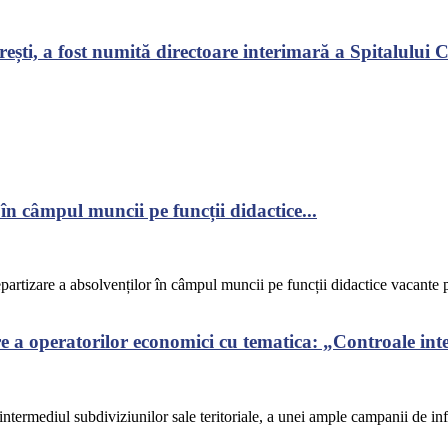
ști, a fost numită directoare interimară a Spitalului Cl
în câmpul muncii pe funcții didactice...
epartizare a absolvenților în câmpul muncii pe funcții didactice vacante p
a operatorilor economici cu tematica: „Controale integ
termediul subdiviziunilor sale teritoriale, a unei ample campanii de info