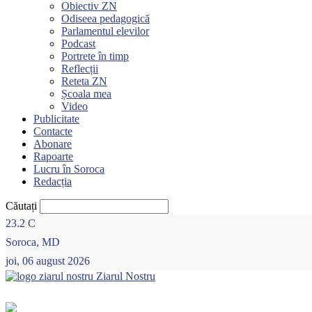
Obiectiv ZN
Odiseea pedagogică
Parlamentul elevilor
Podcast
Portrete în timp
Reflecții
Reteta ZN
Școala mea
Video
Publicitate
Contacte
Abonare
Rapoarte
Lucru în Soroca
Redacția
Căutați
23.2
C
Soroca, MD
joi, 06 august 2026
Ziarul Nostru