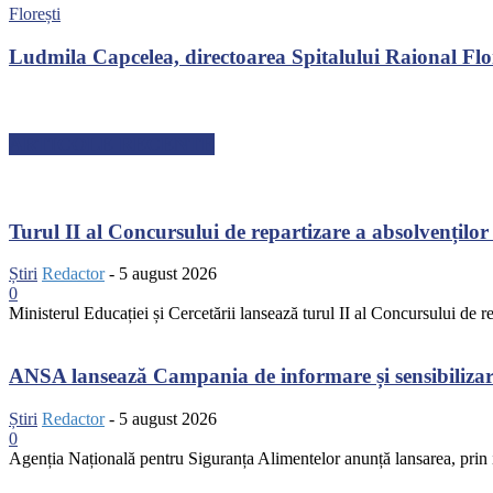
Florești
Ludmila Capcelea, directoarea Spitalului Raional Flore
ARTICOLE RECENTE
Turul II al Concursului de repartizare a absolvenților 
Știri
Redactor
-
5 august 2026
0
Ministerul Educației și Cercetării lansează turul II al Concursului de r
ANSA lansează Campania de informare și sensibilizare 
Știri
Redactor
-
5 august 2026
0
Agenția Națională pentru Siguranța Alimentelor anunță lansarea, prin in