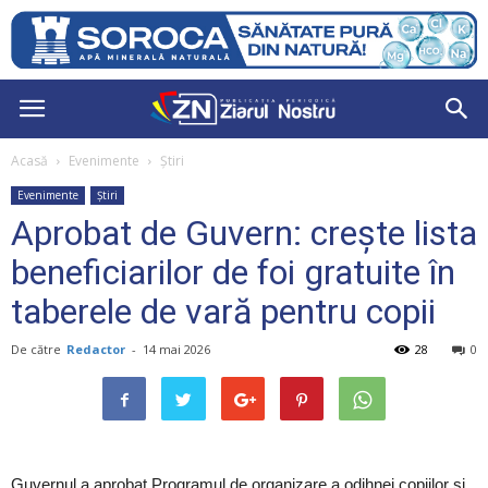
Acasă
Evenimente
Știri
Evenimente
Știri
Aprobat de Guvern: crește lista
beneficiarilor de foi gratuite în
taberele de vară pentru copii
De către
Redactor
-
14 mai 2026
28
0
Guvernul a aprobat Programul de organizare a odihnei copiilor și