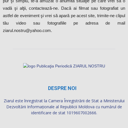
pur şi simplu, te-a amuzat o anumită situaţie pe care vrei să o
vadă şi alţii, contactează-ne. Dacă ai filmat sau fotografiat un
astfel de eveniment şi vrei să apară pe acest site, trimite-ne clipul
tău video sau fotografiile pe adresa de mail
ziarul.nostru@yahoo.com.
DESPRE NOI
Ziarul este înregistrat la Camera Înregistrării de Stat a Ministerului
Dezvoltării Informaţionale al Republicii Moldova cu numărul de
identificare de stat 1019607002666.