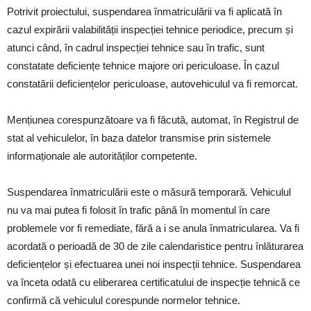
Potrivit proiectului, suspendarea înmatriculării va fi aplicată în
cazul expirării valabilității inspecției tehnice periodice, precum și
atunci când, în cadrul inspecției tehnice sau în trafic, sunt
constatate deficiențe tehnice majore ori periculoase. În cazul
constatării deficiențelor periculoase, autovehiculul va fi remorcat.
Mențiunea corespunzătoare va fi făcută, automat, în Registrul de
stat al vehiculelor, în baza datelor transmise prin sistemele
informaționale ale autorităților competente.
Suspendarea înmatriculării este o măsură temporară. Vehiculul
nu va mai putea fi folosit în trafic până în momentul în care
problemele vor fi remediate, fără a i se anula înmatricularea. Va fi
acordată o perioadă de 30 de zile calendaristice pentru înlăturarea
deficiențelor și efectuarea unei noi inspecții tehnice. Suspendarea
va înceta odată cu eliberarea certificatului de inspecție tehnică ce
confirmă că vehiculul corespunde normelor tehnice.