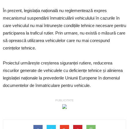
În prezent, legislația națională nu reglementează expres
mecanismul suspendării înmatriculării vehiculului în cazurile în
care vehiculul nu mai întrunește condițiile tehnice necesare pentru
participarea la traficul rutier. Prin urmare, nu există o măsură care
să oprească utilizarea vehiculelor care nu mai corespund
cerințelor tehnice.
Proiectul urmărește creșterea siguranței rutiere, reducerea
riscurilor generate de vehiculele cu deficiențe tehnice și alinierea
legislației naționale la prevederile Uniunii Europene în domeniul
documentelor de înmatriculare pentru vehicule.
PUBLICITATE