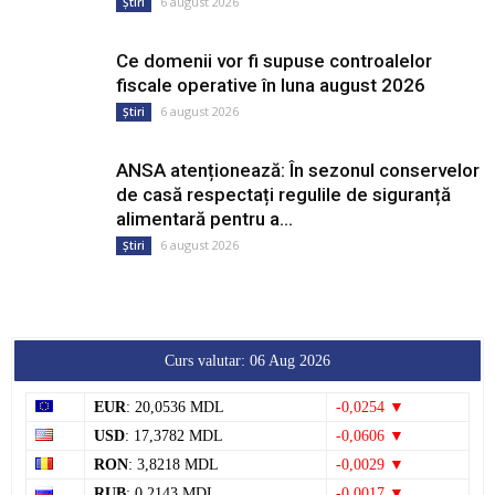
6 august 2026
Știri
Ce domenii vor fi supuse controalelor
fiscale operative în luna august 2026
6 august 2026
Știri
ANSA atenționează: În sezonul conservelor
de casă respectați regulile de siguranță
alimentară pentru a...
6 august 2026
Știri
Curs valutar: 06 Aug 2026
EUR
: 20,0536 MDL
-0,0254 ▼
USD
: 17,3782 MDL
-0,0606 ▼
RON
: 3,8218 MDL
-0,0029 ▼
RUB
: 0,2143 MDL
-0,0017 ▼