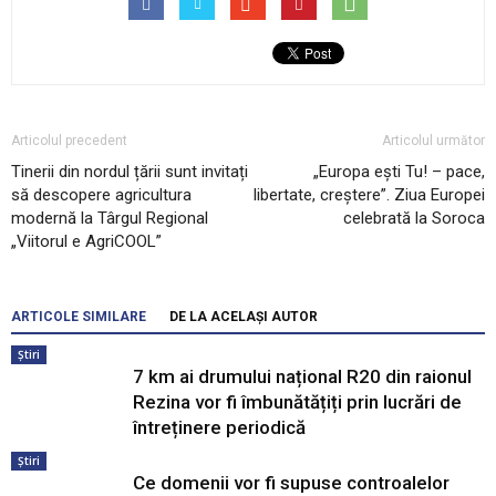
Articolul precedent
Articolul următor
Tinerii din nordul țării sunt invitați
„Europa ești Tu! – pace,
să descopere agricultura
libertate, creștere”. Ziua Europei
modernă la Târgul Regional
celebrată la Soroca
„Viitorul e AgriCOOL”
ARTICOLE SIMILARE
DE LA ACELAȘI AUTOR
Știri
7 km ai drumului național R20 din raionul
Rezina vor fi îmbunătățiți prin lucrări de
întreținere periodică
Știri
Ce domenii vor fi supuse controalelor