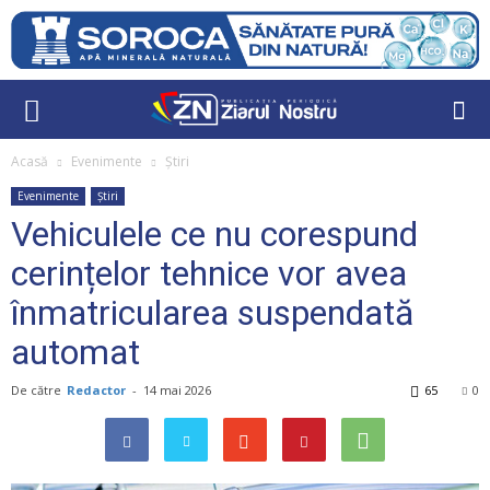
Acasă
Evenimente
Știri
Evenimente
Știri
Vehiculele ce nu corespund
cerințelor tehnice vor avea
înmatricularea suspendată
automat
De către
Redactor
-
14 mai 2026
65
0