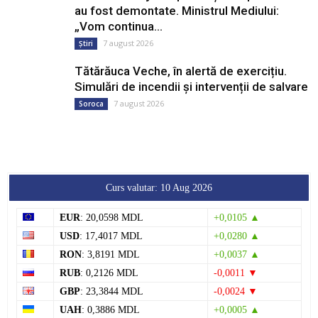
au fost demontate. Ministrul Mediului:
„Vom continua...
7 august 2026
Știri
Tătărăuca Veche, în alertă de exercițiu.
Simulări de incendii și intervenții de salvare
7 august 2026
Soroca
Curs valutar: 10 Aug 2026
EUR
: 20,0598 MDL
+0,0105 ▲
USD
: 17,4017 MDL
+0,0280 ▲
RON
: 3,8191 MDL
+0,0037 ▲
RUB
: 0,2126 MDL
-0,0011 ▼
GBP
: 23,3844 MDL
-0,0024 ▼
UAH
: 0,3886 MDL
+0,0005 ▲