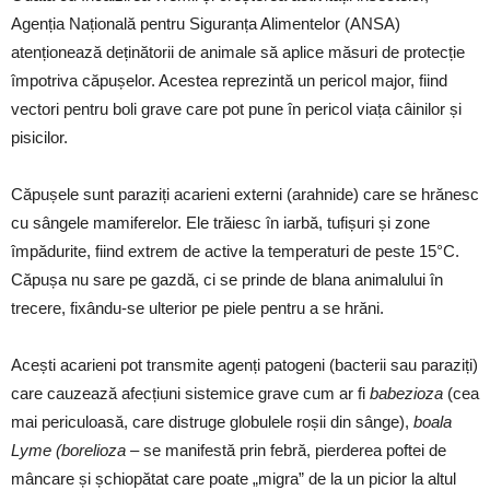
Agenția Națională pentru Siguranța Alimentelor (ANSA)
atenționează deținătorii de animale să aplice măsuri de protecție
împotriva căpușelor. Acestea reprezintă un pericol major, fiind
vectori pentru boli grave care pot pune în pericol viața câinilor și
pisicilor.
Căpușele sunt paraziți acarieni externi (arahnide) care se hrănesc
cu sângele mamiferelor. Ele trăiesc în iarbă, tufișuri și zone
împădurite, fiind extrem de active la temperaturi de peste 15°C.
Căpușa nu sare pe gazdă, ci se prinde de blana animalului în
trecere, fixându-se ulterior pe piele pentru a se hrăni.
Acești acarieni pot transmite agenți patogeni (bacterii sau paraziți)
care cauzează afecțiuni sistemice grave cum ar fi
babezioza
(cea
mai periculoasă, care distruge globulele roșii din sânge),
boala
Lyme (borelioza –
se manifestă prin febră, pierderea poftei de
mâncare și șchiopătat care poate „migra” de la un picior la altul