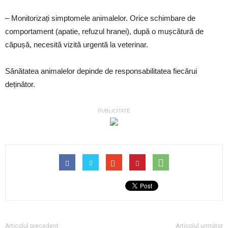
– Monitorizați simptomele animalelor. Orice schimbare de
comportament (apatie, refuzul hranei), după o mușcătură de
căpușă, necesită vizită urgentă la veterinar.
Sănătatea animalelor depinde de responsabilitatea fiecărui
deținător.
PUBLICITATE
Articolul precedent
Articolul următor