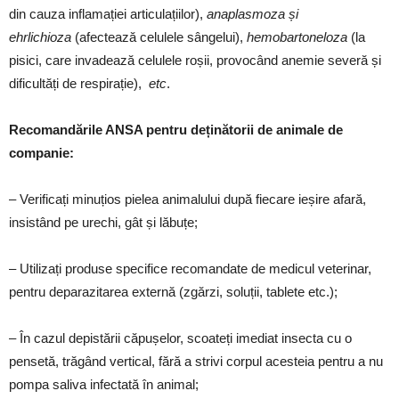
din cauza inflamației articulațiilor),
anaplasmoza și
ehrlichioza
(afectează celulele sângelui),
hemobartoneloza
(la
pisici, care invadează celulele roșii, provocând anemie severă și
dificultăți de respirație),
etc
.
Recomandările ANSA pentru deținătorii de animale de
companie:
– Verificați minuțios pielea animalului după fiecare ieșire afară,
insistând pe urechi, gât și lăbuțe;
– Utilizați produse specifice recomandate de medicul veterinar,
pentru deparazitarea externă (zgărzi, soluții, tablete etc.);
– În cazul depistării căpușelor, scoateți imediat insecta cu o
pensetă, trăgând vertical, fără a strivi corpul acesteia pentru a nu
pompa saliva infectată în animal;