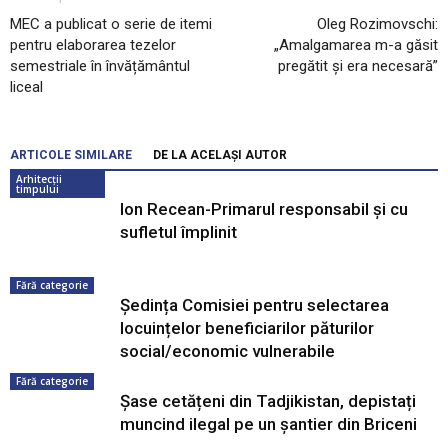
MEC a publicat o serie de itemi
Oleg Rozimovschi:
pentru elaborarea tezelor
„Amalgamarea m-a găsit
semestriale în învățământul
pregătit și era necesară”
liceal
ARTICOLE SIMILARE
DE LA ACELAȘI AUTOR
Arhitecții
timpului
Ion Recean-Primarul responsabil și cu
sufletul împlinit
Fără categorie
Ședința Comisiei pentru selectarea
locuințelor beneficiarilor păturilor
social/economic vulnerabile
Fără categorie
Șase cetățeni din Tadjikistan, depistați
muncind ilegal pe un șantier din Briceni