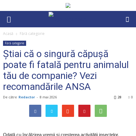
Acasă
Fără categorie
Fără categorie
Știai că o singură căpușă
poate fi fatală pentru animalul
tău de companie? Vezi
recomandările ANSA
De către
Redactor
-
8 mai 2026
28
0
Odată cu încălzirea vremii și creșterea activității insectelor,