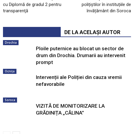
cu Diplomă de gradul 2 pentru
polițiștilor în instituțiile de
transparenţă
învățământ din Soroca
ARTICOLE SIMILARE
DE LA ACELAȘI AUTOR
Drochia
Ploile puternice au blocat un sector de
drum din Drochia. Drumarii au intervenit
prompt
Ocnița
Intervenții ale Poliției din cauza vremii
nefavorabile
Soroca
VIZITĂ DE MONITORIZARE LA
GRĂDINIȚA „CĂLINA”