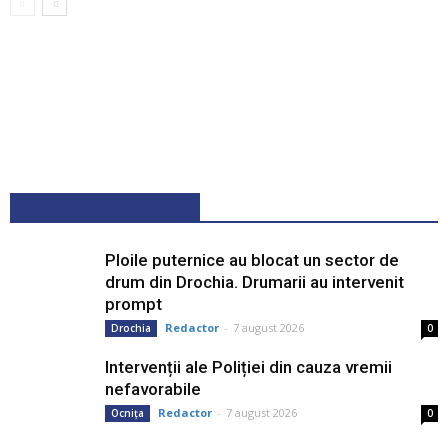
ARTICOLE RECENTE
Ploile puternice au blocat un sector de
drum din Drochia. Drumarii au intervenit
prompt
Redactor
-
7 august 2026
Drochia
0
Intervenții ale Poliției din cauza vremii
nefavorabile
Redactor
-
7 august 2026
Ocnița
0