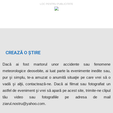
LOC PENTRU PUBLICITATE
CREAZĂ O ȘTIRE
Dacă ai fost martorul unor accidente sau fenomene
meteorologice deosebite, ai luat parte la evenimente inedite sau,
pur şi simplu, te-a amuzat o anumită situaţie pe care vrei să o
vadă şi alţii, contactează-ne. Dacă ai filmat sau fotografiat un
astfel de eveniment şi vrei să apară pe acest site, trimite-ne clipul
tău video sau fotografiile pe adresa de mail
ziarul.nostru@yahoo.com.