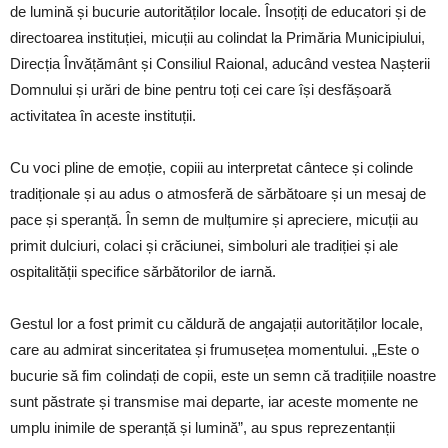
de lumină și bucurie autorităților locale. Însoțiți de educatori și de
directoarea instituției, micuții au colindat la Primăria Municipiului,
Direcția Învățământ și Consiliul Raional, aducând vestea Nașterii
Domnului și urări de bine pentru toți cei care își desfășoară
activitatea în aceste instituții.
Cu voci pline de emoție, copiii au interpretat cântece și colinde
tradiționale și au adus o atmosferă de sărbătoare și un mesaj de
pace și speranță. În semn de mulțumire și apreciere, micuții au
primit dulciuri, colaci și crăciunei, simboluri ale tradiției și ale
ospitalității specifice sărbătorilor de iarnă.
Gestul lor a fost primit cu căldură de angajații autorităților locale,
care au admirat sinceritatea și frumusețea momentului. „Este o
bucurie să fim colindați de copii, este un semn că tradițiile noastre
sunt păstrate și transmise mai departe, iar aceste momente ne
umplu inimile de speranță și lumină”, au spus reprezentanții