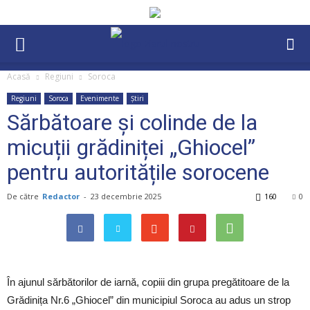
Acasă
Regiuni
Soroca
Regiuni
Soroca
Evenimente
Știri
Sărbătoare și colinde de la
micuții grădiniței „Ghiocel”
pentru autoritățile sorocene
De către
Redactor
-
23 decembrie 2025
160
0
În ajunul sărbătorilor de iarnă, copiii din grupa pregătitoare de la
Grădinița Nr.6 „Ghiocel” din municipiul Soroca au adus un strop