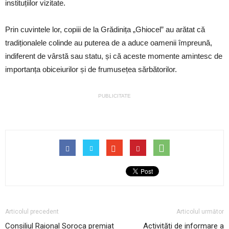
instituțiilor vizitate.
Prin cuvintele lor, copiii de la Grădinița „Ghiocel” au arătat că
tradiționalele colinde au puterea de a aduce oamenii împreună,
indiferent de vârstă sau statu, și că aceste momente amintesc de
importanța obiceiurilor și de frumusețea sărbătorilor.
PUBLICITATE
Articolul precedent
Articolul următor
Consiliul Raional Soroca premiat
Activități de informare a