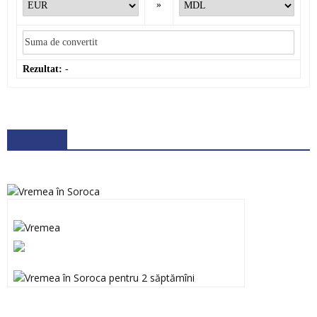
»
Rezultat:
-
METEO