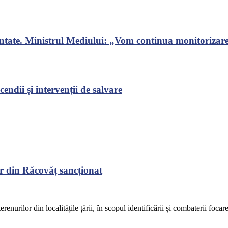
ontate. Ministrul Mediului: „Vom continua monitorizarea
endii și intervenții de salvare
r din Răcovăț sancționat
renurilor din localitățile țării, în scopul identificării și combaterii focar