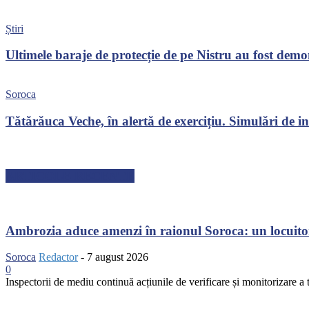
Știri
Ultimele baraje de protecție de pe Nistru au fost dem
Soroca
Tătărăuca Veche, în alertă de exercițiu. Simulări de inc
ARTICOLE RECENTE
Ambrozia aduce amenzi în raionul Soroca: un locuito
Soroca
Redactor
-
7 august 2026
0
Inspectorii de mediu continuă acțiunile de verificare și monitorizare a te