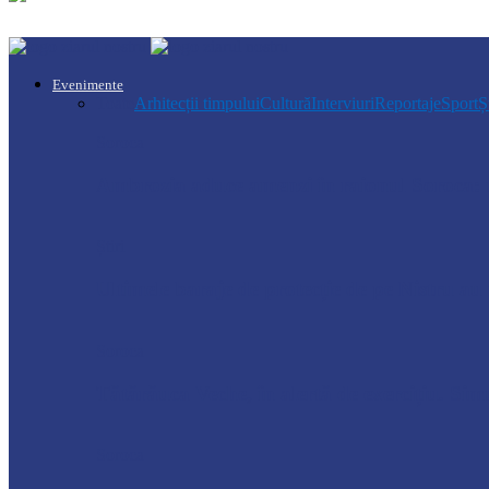
Evenimente
Toate
Arhitecții timpului
Cultură
Interviuri
Reportaje
Sport
Ș
Soroca
Ambrozia aduce amenzi în raionul Soroca: u
Știri
Ultimele baraje de protecție de pe Nistru a
Soroca
Tătărăuca Veche, în alertă de exercițiu. Simu
Soroca