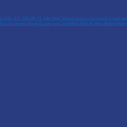
pă la Cosăuți, pe fondul scăderii nivelului…
ici
ABC-UL MEDICAL
Alte Știri
Cititorul nostru
Concursuri
Cuvinte pen
Sfat cu oameni frumoși
Lume soro lume
Mini-Miss & Mini-Mister
Obiec
opiii talentați din Drochia aduc emoție…
 Un dar muzical pentru mame…