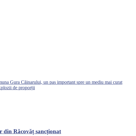
muna Gura Căinarului, un pas important spre un mediu mai curat
xplozii de proporții
r din Răcovăț sancționat