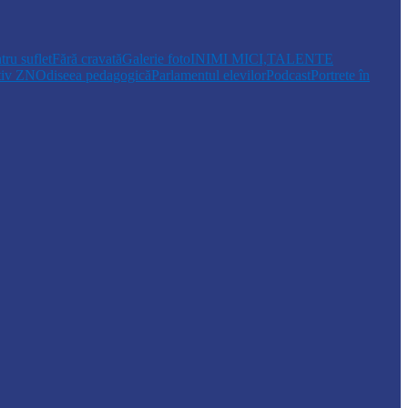
tru suflet
Fără cravată
Galerie foto
INIMI MICI,TALENTE
tiv ZN
Odiseea pedagogică
Parlamentul elevilor
Podcast
Portrete în