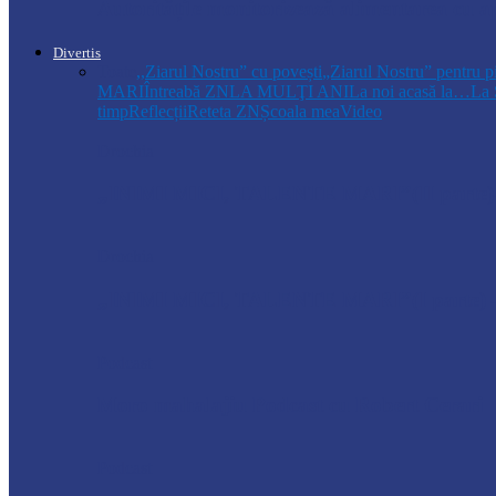
Autoritățile monitorizează alimentarea cu a
Divertis
Toate
,,Ziarul Nostru” cu povești
„Ziarul Nostru” pentru p
MARI
Întreabă ZN
LA MULŢI ANI
La noi acasă la…
La 
timp
Reflecții
Reteta ZN
Școala mea
Video
Drochia
„INIMI MICI, TALENTE MARI”(II parte)– C
Drochia
„INIMI MICI, TALENTE MARI”(I parte) –
Podcast
Moro mahalajiu Podcast cu Robert Cerari
Podcast