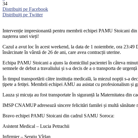
34
Distribuiți pe Facebook
Distribuiți pe Twitter
Intervenție impresionantă pentru membrii echipei PAMU Stoicani din ca
nașterea unei vieți!
Cazul a avut loc în acest weekend, la data de 1 noiembrie, ora 23:4
însărcinate în vârstă de 26 de ani, care avea contracții uterine.
Echipa PAMU Stoicani a ajuns la domiciliul pacientei în câteva minute, 
semnele de debut a travaliului și s-a decis de a o transporta de urgență l
În timpul transportării către instituția medicală, la miezul nopții s-a 
țipete a fetiței. Membrii echipei AMU au asistat cu profesionalism și 
Lauza și micuța au fost transportate în siguranță la Maternitatea din cad
IMSP CNAMUP adresează sincere felicitări familei și multă sănătate m
Bravo echipei PAMU Stoicani din cadrul SAMU Soroca:
Asistent Medical – Lucia Petrachii
Infirmier – Sergiu Vîrlan