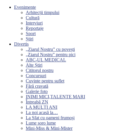
Evenimente
Arhitecții timpului
Cultură
Interviuri
Reportaje
Sport
Știri
Divertis
,,Ziarul Nostru” cu povești
„Ziarul Nostru” pentru pici
ABC-UL MEDICAL
Alte Știri
Cititorul nostru
Concursuri
Cuvinte pentru suflet
Fără cravată
Galerie foto
INIMI MICI,TALENTE MARI
Întreabă ZN
LA MULŢI ANI
La noi acasă la…
La Sfat cu oameni frumoși
Lume soro lume
Mini-Miss & Mini-Mister