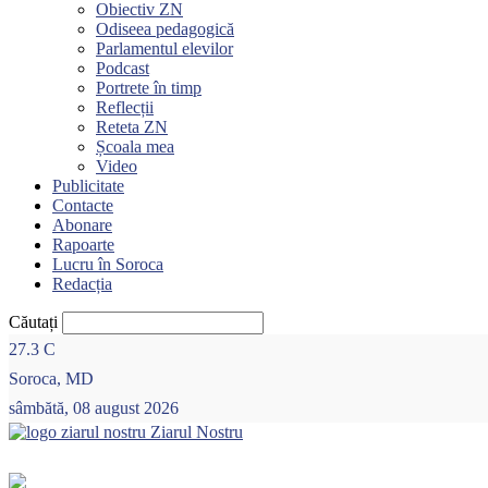
Obiectiv ZN
Odiseea pedagogică
Parlamentul elevilor
Podcast
Portrete în timp
Reflecții
Reteta ZN
Școala mea
Video
Publicitate
Contacte
Abonare
Rapoarte
Lucru în Soroca
Redacția
Căutați
27.3
C
Soroca, MD
sâmbătă, 08 august 2026
Ziarul Nostru