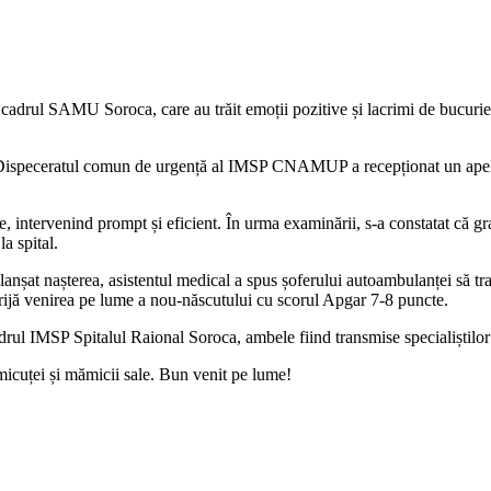
drul SAMU Soroca, care au trăit emoții pozitive și lacrimi de bucurie l
9 Dispeceratul comun de urgență al IMSP CNAMUP a recepționat un apel 
intervenind prompt și eficient. În urma examinării, s-a constatat că gra
a spital.
declanșat nașterea, asistentul medical a spus șoferului autoambulanței să 
grijă venirea pe lume a nou-născutului cu scorul Apgar 7-8 puncte.
rul IMSP Spitalul Raional Soroca, ambele fiind transmise specialiștilor ins
icuței și mămicii sale. Bun venit pe lume!