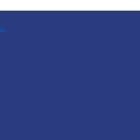
tiri
n locuitor din Răcovăț sancționat
u fost demontate. Ministrul…
lări de incendii și intervenții…