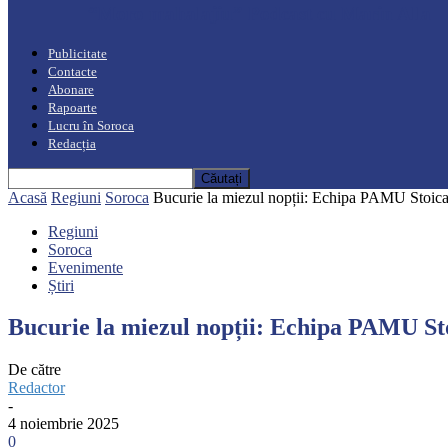
“Moro mahalajiu” Podcast cu Marin Alla
Publicitate
Contacte
Abonare
Rapoarte
Lucru în Soroca
Redacția
Acasă
Regiuni
Soroca
Bucurie la miezul nopții: Echipa PAMU Stoicani 
Regiuni
Soroca
Evenimente
Știri
Bucurie la miezul nopții: Echipa PAMU Sto
De către
Redactor
-
4 noiembrie 2025
0