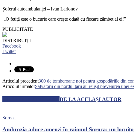
Șoferul autoambulanței – Ivan Larionov
„O fetiță este o bucurie care crește odată cu fiecare zâmbet al ei!”
PUBLICITATE
DISTRIBUIȚI
Facebook
Twitter
Articolul precedent
300 de tomberoane noi pentru gospodăriile din co
Articolul următor
Salvatorii din nordul țării au reușit prevenirea unei e
ARTICOLE SIMILARE
DE LA ACELAȘI AUTOR
Soroca
Ambrozia aduce amenzi în raionul Soroca: un locuito