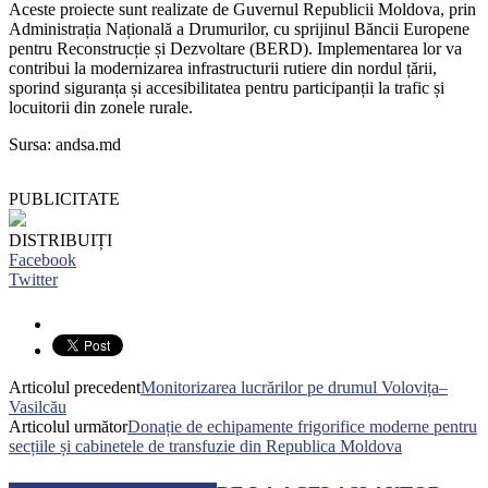
Aceste proiecte sunt realizate de Guvernul Republicii Moldova, prin
Administrația Națională a Drumurilor, cu sprijinul Băncii Europene
pentru Reconstrucție și Dezvoltare (BERD). Implementarea lor va
contribui la modernizarea infrastructurii rutiere din nordul țării,
sporind siguranța și accesibilitatea pentru participanții la trafic și
locuitorii din zonele rurale.
Sursa: andsa.md
PUBLICITATE
DISTRIBUIȚI
Facebook
Twitter
Articolul precedent
Monitorizarea lucrărilor pe drumul Volovița–
Vasilcău
Articolul următor
Donație de echipamente frigorifice moderne pentru
secțiile și cabinetele de transfuzie din Republica Moldova