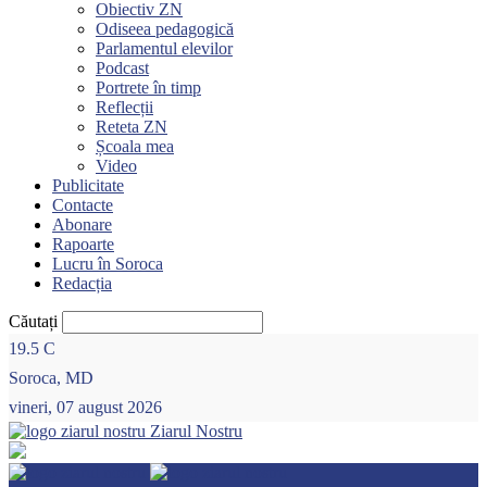
Obiectiv ZN
Odiseea pedagogică
Parlamentul elevilor
Podcast
Portrete în timp
Reflecții
Reteta ZN
Școala mea
Video
Publicitate
Contacte
Abonare
Rapoarte
Lucru în Soroca
Redacția
Căutați
19.5
C
Soroca, MD
vineri, 07 august 2026
Ziarul Nostru