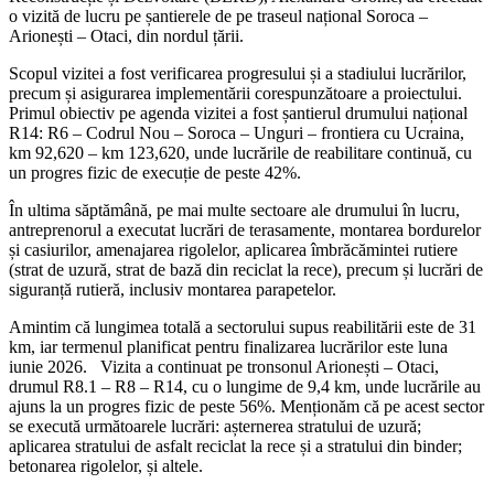
o vizită de lucru pe șantierele de pe traseul național Soroca –
Arionești – Otaci, din nordul țării.
Scopul vizitei a fost verificarea progresului și a stadiului lucrărilor,
precum și asigurarea implementării corespunzătoare a proiectului.
Primul obiectiv pe agenda vizitei a fost șantierul drumului național
R14: R6 – Codrul Nou – Soroca – Unguri – frontiera cu Ucraina,
km 92,620 – km 123,620, unde lucrările de reabilitare continuă, cu
un progres fizic de execuție de peste 42%.
În ultima săptămână, pe mai multe sectoare ale drumului în lucru,
antreprenorul a executat lucrări de terasamente, montarea bordurelor
și casiurilor, amenajarea rigolelor, aplicarea îmbrăcămintei rutiere
(strat de uzură, strat de bază din reciclat la rece), precum și lucrări de
siguranță rutieră, inclusiv montarea parapetelor.
Amintim că lungimea totală a sectorului supus reabilitării este de 31
km, iar termenul planificat pentru finalizarea lucrărilor este luna
iunie 2026. Vizita a continuat pe tronsonul Arionești – Otaci,
drumul R8.1 – R8 – R14, cu o lungime de 9,4 km, unde lucrările au
ajuns la un progres fizic de peste 56%. Menționăm că pe acest sector
se execută următoarele lucrări: așternerea stratului de uzură;
aplicarea stratului de asfalt reciclat la rece și a stratului din binder;
betonarea rigolelor, și altele.