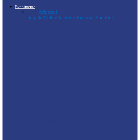
Evenimente
Toate
Arhitecții
timpului
Cultură
Interviuri
Reportaje
Sport
Știri
Drochia
Ploile puternice au blocat un sector de
drum din Drochia. Drumarii…
Ocnița
Intervenții ale Poliției din cauza vremii
nefavorabile
Soroca
VIZITĂ DE MONITORIZARE LA
GRĂDINIȚA „CĂLINA”
Știri