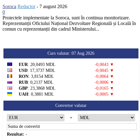
Soroca
Redactor
-
7 august 2026
0
Proiectele implementate la Soroca, sunt în continua monitorizare.
Reprezentanții Oficiului Național Dezvoltare Regională și Locală în
comun cu reprezentanții din cadrul Ministerului...
Curs valutar: 07 Aug 2026
EUR
: 20,0493 MDL
-0,0043 ▼
USD
: 17,3737 MDL
-0,0045 ▼
RON
: 3,8154 MDL
-0,0064 ▼
RUB
: 0,2137 MDL
-0,0006 ▼
GBP
: 23,3868 MDL
-0,0165 ▼
UAH
: 0,3881 MDL
-0,0005 ▼
Convertor valutar
»
Rezultat:
-