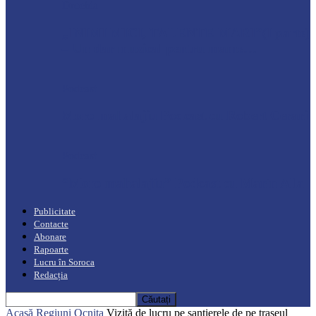
Drochia
„INIMI MICI, TALENTE MARI”(I parte)
– Un dar muzical pentru mame…
Podcast
Moro mahalajiu Podcast cu Robert Cerari
Podcast
“Moro mahalajiu” Podcast cu Marin Alla
Publicitate
Contacte
Abonare
Rapoarte
Lucru în Soroca
Redacția
Acasă
Regiuni
Ocnița
Vizită de lucru pe șantierele de pe traseul