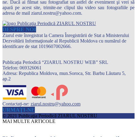
ne. Dacă ai filmat sau fotografiat un astfel de eveniment şi vrei să
apară pe acest site, trimite-ne clipul tău video sau fotografiile pe
adresa de mail ziarul.nostru@yahoo.com.
DESPRE NOI
Ziarul este înregistrat la Camera Înregistrării de Stat a Ministerului
Dezvoltării Informaţionale al Republicii Moldova cu numărul de
identificare de stat 1019607002666.
Publicația Periodică “ZIARUL NOSTRU WEB” SRL
Telefon: 069326061
Adresa: Republica Moldova, mun.Soroca, Str. Barbu Lăutaru 5,
ap.2
Contactați-ne:
ziarul.nostru@yahoo.com
URMAȚI-NE
© 2021 Publicaţia Periodică ZIARUL NOSTRU
MAI MULTE ARTICOLE