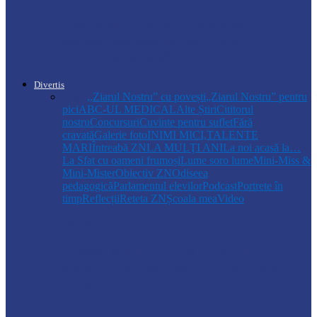
Regulamentul privind relocarea
profesorilor, aprobat de Guvern:
indemnizație de până la…
Divertis
Toate
,,Ziarul Nostru” cu povești
„Ziarul Nostru” pentru
pici
ABC-UL MEDICAL
Alte Știri
Cititorul
nostru
Concursuri
Cuvinte pentru suflet
Fără
cravată
Galerie foto
INIMI MICI,TALENTE
MARI
Întreabă ZN
LA MULŢI ANI
La noi acasă la…
La Sfat cu oameni frumoși
Lume soro lume
Mini-Miss &
Mini-Mister
Obiectiv ZN
Odiseea
pedagogică
Parlamentul elevilor
Podcast
Portrete în
timp
Reflecții
Reteta ZN
Școala mea
Video
Drochia
„INIMI MICI, TALENTE MARI”(II
parte)– Copiii talentați din Drochia aduc
emoție…