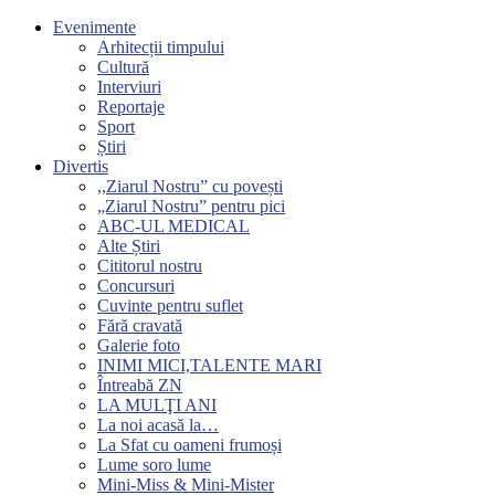
Evenimente
Arhitecții timpului
Cultură
Interviuri
Reportaje
Sport
Știri
Divertis
,,Ziarul Nostru” cu povești
„Ziarul Nostru” pentru pici
ABC-UL MEDICAL
Alte Știri
Cititorul nostru
Concursuri
Cuvinte pentru suflet
Fără cravată
Galerie foto
INIMI MICI,TALENTE MARI
Întreabă ZN
LA MULŢI ANI
La noi acasă la…
La Sfat cu oameni frumoși
Lume soro lume
Mini-Miss & Mini-Mister