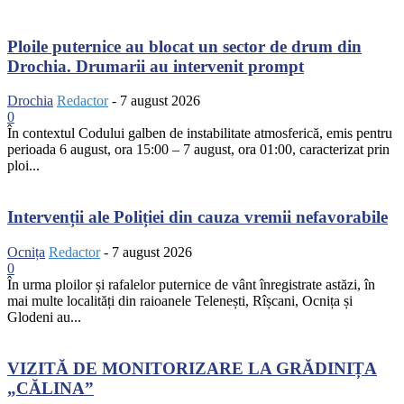
Ploile puternice au blocat un sector de drum din
Drochia. Drumarii au intervenit prompt
Drochia
Redactor
-
7 august 2026
0
În contextul Codului galben de instabilitate atmosferică, emis pentru
perioada 6 august, ora 15:00 – 7 august, ora 01:00, caracterizat prin
ploi...
Intervenții ale Poliției din cauza vremii nefavorabile
Ocnița
Redactor
-
7 august 2026
0
În urma ploilor și rafalelor puternice de vânt înregistrate astăzi, în
mai multe localități din raioanele Telenești, Rîșcani, Ocnița și
Glodeni au...
VIZITĂ DE MONITORIZARE LA GRĂDINIȚA
„CĂLINA”