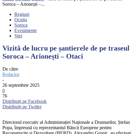
Soroca – Arionești –...
Regiuni
Ocnița
Soroca
Evenimente
Știri
Vizită de lucru pe șantierele de pe traseul
Soroca – Arionești – Otaci
De către
Redactor
-
26 septembrie 2025
0
76
Distribuiți pe Facebook
Distribuiți pe Twitter
Directorul executiv al Administrației Naționale a Drumurilor, Ștefan
Popa, împreună cu reprezentantul Băncii Europene pentru
Reconstrucție și Dezvoltare (BERD), Alexandru Gronic, au efectuat