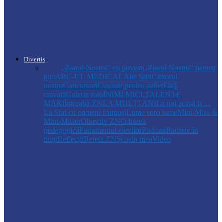
Autoritățile monitorizează alimentarea cu
apă la Cosăuți, pe fondul scăderii
nivelului…
Divertis
Toate
,,Ziarul Nostru” cu povești
„Ziarul Nostru” pentru
pici
ABC-UL MEDICAL
Alte Știri
Cititorul
nostru
Concursuri
Cuvinte pentru suflet
Fără
cravată
Galerie foto
INIMI MICI,TALENTE
MARI
Întreabă ZN
LA MULŢI ANI
La noi acasă la…
La Sfat cu oameni frumoși
Lume soro lume
Mini-Miss &
Mini-Mister
Obiectiv ZN
Odiseea
pedagogică
Parlamentul elevilor
Podcast
Portrete în
timp
Reflecții
Reteta ZN
Școala mea
Video
Drochia
„INIMI MICI, TALENTE MARI”(II
parte)– Copiii talentați din Drochia aduc
emoție…