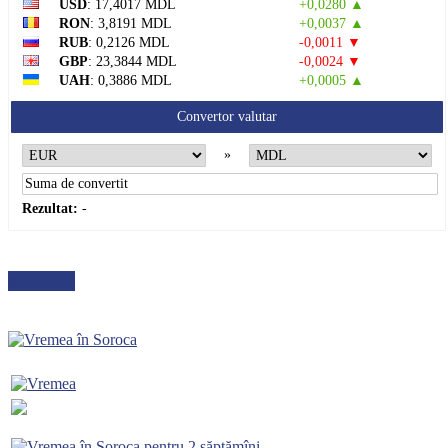
USD
: 17,4017 MDL
+0,0280 ▲
RON
: 3,8191 MDL
+0,0037 ▲
RUB
: 0,2126 MDL
-0,0011 ▼
GBP
: 23,3844 MDL
-0,0024 ▼
UAH
: 0,3886 MDL
+0,0005 ▲
Convertor valutar
»
Rezultat:
-
METEO