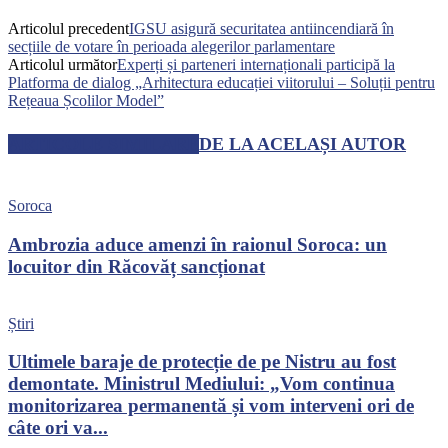
Articolul precedent
IGSU asigură securitatea antiincendiară în
secțiile de votare în perioada alegerilor parlamentare
Articolul următor
Experți și parteneri internaționali participă la
Platforma de dialog „Arhitectura educației viitorului – Soluții pentru
Rețeaua Școlilor Model”
ARTICOLE SIMILARE
DE LA ACELAȘI AUTOR
Soroca
Ambrozia aduce amenzi în raionul Soroca: un
locuitor din Răcovăț sancționat
Știri
Ultimele baraje de protecție de pe Nistru au fost
demontate. Ministrul Mediului: „Vom continua
monitorizarea permanentă și vom interveni ori de
câte ori va...