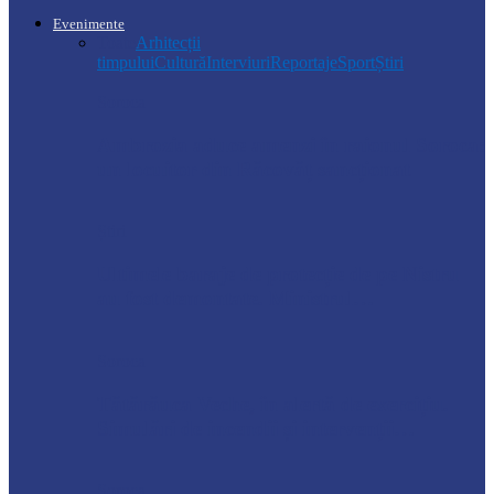
Evenimente
Toate
Arhitecții
timpului
Cultură
Interviuri
Reportaje
Sport
Știri
Soroca
Ambrozia aduce amenzi în raionul Soroca:
un locuitor din Răcovăț sancționat
Știri
Ultimele baraje de protecție de pe Nistru
au fost demontate. Ministrul…
Soroca
Tătărăuca Veche, în alertă de exercițiu.
Simulări de incendii și intervenții…
Soroca