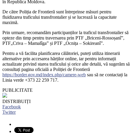
în Republica Moldova.
De către Poliția de Frontieră sunt întreprinse măsuri pentru
fluidizarea traficului transfrontalier și se lucrează la capacitate
maximă.
Prin urmare, recomandăm participanților la traficul transfrontalier să
opteze din timp pentru traversarea prin PTF „Briceni-Rossoșanî”,
PTF„Criva – Mamalîga” și PTF „Ocnița – Sokireanî”.
Pentru a vă facilita planificarea călătoriei, puteți utiliza itinerarii
alternative prin accesarea hărților online, iar pentru informații
actualizate privind starea traficului și orice alte detalii, vă sugerăm să
consultați pagina oficială a Poliției de Frontieră
https://border.gov.md/index.php/camere-web
sau să ne contactați la
Linia verde ‪‪+373 22 259 717‬‬.
PUBLICITATE
DISTRIBUIȚI
Facebook
Twitter