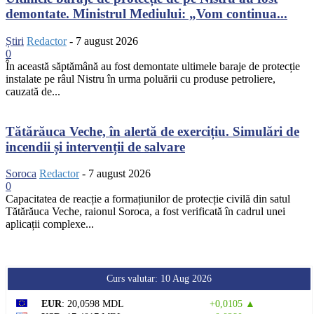
demontate. Ministrul Mediului: „Vom continua...
Știri
Redactor
-
7 august 2026
0
În această săptămână au fost demontate ultimele baraje de protecție
instalate pe râul Nistru în urma poluării cu produse petroliere,
cauzată de...
Tătărăuca Veche, în alertă de exercițiu. Simulări de
incendii și intervenții de salvare
Soroca
Redactor
-
7 august 2026
0
Capacitatea de reacție a formațiunilor de protecție civilă din satul
Tătărăuca Veche, raionul Soroca, a fost verificată în cadrul unei
aplicații complexe...
Curs valutar: 10 Aug 2026
EUR
: 20,0598 MDL
+0,0105 ▲