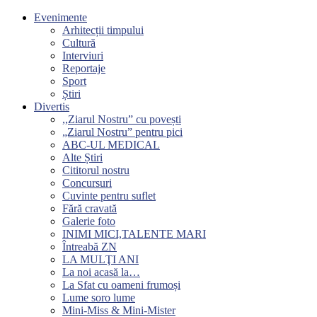
Evenimente
Arhitecții timpului
Cultură
Interviuri
Reportaje
Sport
Știri
Divertis
,,Ziarul Nostru” cu povești
„Ziarul Nostru” pentru pici
ABC-UL MEDICAL
Alte Știri
Cititorul nostru
Concursuri
Cuvinte pentru suflet
Fără cravată
Galerie foto
INIMI MICI,TALENTE MARI
Întreabă ZN
LA MULŢI ANI
La noi acasă la…
La Sfat cu oameni frumoși
Lume soro lume
Mini-Miss & Mini-Mister