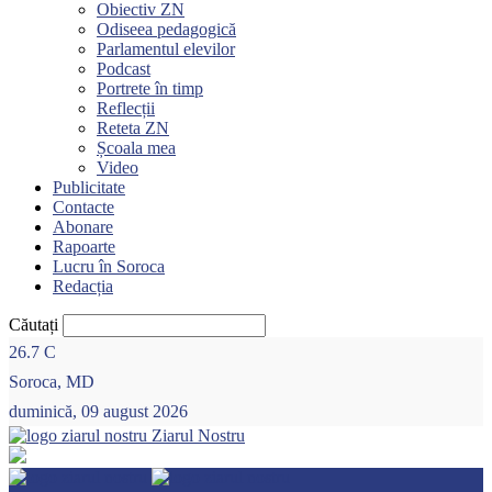
Obiectiv ZN
Odiseea pedagogică
Parlamentul elevilor
Podcast
Portrete în timp
Reflecții
Reteta ZN
Școala mea
Video
Publicitate
Contacte
Abonare
Rapoarte
Lucru în Soroca
Redacția
Căutați
26.7
C
Soroca, MD
duminică, 09 august 2026
Ziarul Nostru