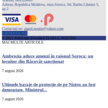
Telefon: 069326061
Adresa: Republica Moldova, mun.Soroca, Str. Barbu Lăutaru 5,
ap.2
Contactați-ne:
ziarul.nostru@yahoo.com
URMAȚI-NE
© 2021 Publicaţia Periodică ZIARUL NOSTRU
MAI MULTE ARTICOLE
Ambrozia aduce amenzi în raionul Soroca: un
locuitor din Răcovăț sancționat
7 august 2026
Ultimele baraje de protecție de pe Nistru au fost
demontate. Ministrul...
7 august 2026