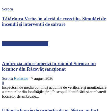
Soroca
Tătărăuca Veche, în alertă de exercițiu. Simulări de
incendii și intervenții de salvare
ARTICOLE RECENTE
Ambrozia aduce amenzi în raionul Soroca: un
locuitor din Răcovăț sancționat
Soroca
Redactor
-
7 august 2026
0
Inspectorii de mediu continuă acțiunile de verificare și monitorizare
a terenurilor din localitățile țării, în scopul identificării și combaterii
focarelor de ambrozie...
Ultimele baraje de protecție de pe Nistru au fost