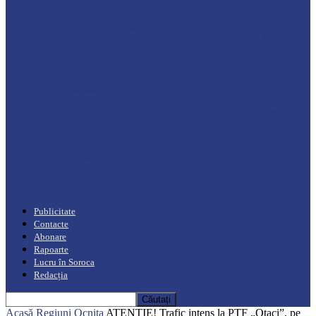
Drochia
„INIMI MICI, TALENTE MARI”(I parte)
– Un dar muzical pentru mame…
Podcast
Moro mahalajiu Podcast cu Robert Cerari
Podcast
“Moro mahalajiu” Podcast cu Marin Alla
Publicitate
Contacte
Abonare
Rapoarte
Lucru în Soroca
Redacția
Acasă
Regiuni
Ocnița
ATENȚIE! Trafic intens la PTF „Otaci”, pe