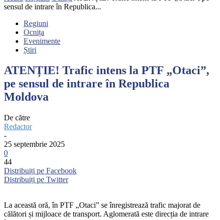
sensul de intrare în Republica...
Regiuni
Ocnița
Evenimente
Știri
ATENȚIE! Trafic intens la PTF „Otaci”,
pe sensul de intrare în Republica
Moldova
De către
Redactor
-
25 septembrie 2025
0
44
Distribuiți pe Facebook
Distribuiți pe Twitter
La această oră, în PTF „Otaci” se înregistrează trafic majorat de
călători și mijloace de transport. Aglomerată este direcția de intrare