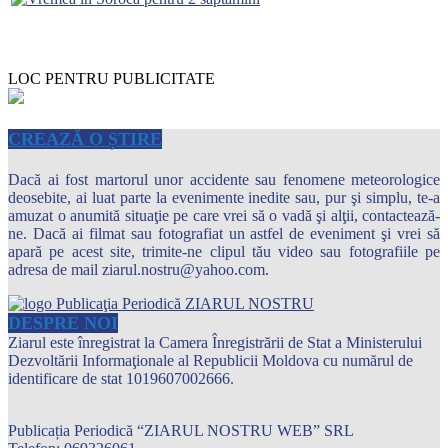
LOC PENTRU PUBLICITATE
CREAZĂ O ȘTIRE
Dacă ai fost martorul unor accidente sau fenomene meteorologice
deosebite, ai luat parte la evenimente inedite sau, pur şi simplu, te-a
amuzat o anumită situaţie pe care vrei să o vadă şi alţii, contactează-
ne. Dacă ai filmat sau fotografiat un astfel de eveniment şi vrei să
apară pe acest site, trimite-ne clipul tău video sau fotografiile pe
adresa de mail ziarul.nostru@yahoo.com.
DESPRE NOI
Ziarul este înregistrat la Camera Înregistrării de Stat a Ministerului
Dezvoltării Informaţionale al Republicii Moldova cu numărul de
identificare de stat 1019607002666.
Publicația Periodică “ZIARUL NOSTRU WEB” SRL