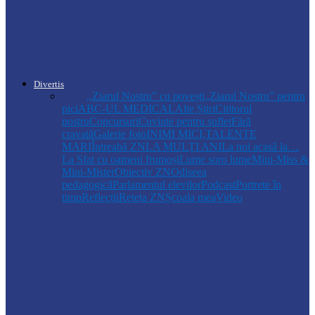
Autoritățile monitorizează alimentarea cu
apă la Cosăuți, pe fondul scăderii
nivelului…
Divertis
Toate
,,Ziarul Nostru” cu povești
„Ziarul Nostru” pentru
pici
ABC-UL MEDICAL
Alte Știri
Cititorul
nostru
Concursuri
Cuvinte pentru suflet
Fără
cravată
Galerie foto
INIMI MICI,TALENTE
MARI
Întreabă ZN
LA MULŢI ANI
La noi acasă la…
La Sfat cu oameni frumoși
Lume soro lume
Mini-Miss &
Mini-Mister
Obiectiv ZN
Odiseea
pedagogică
Parlamentul elevilor
Podcast
Portrete în
timp
Reflecții
Reteta ZN
Școala mea
Video
Drochia
„INIMI MICI, TALENTE MARI”(II
parte)– Copiii talentați din Drochia aduc
emoție…