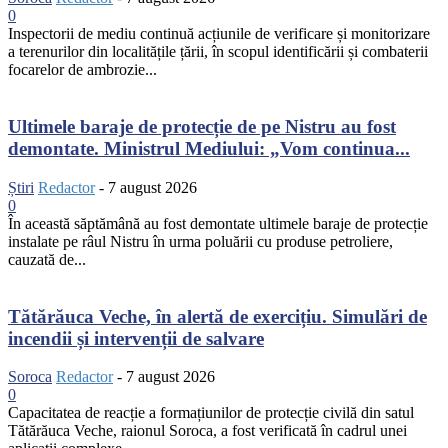
0
Inspectorii de mediu continuă acțiunile de verificare și monitorizare
a terenurilor din localitățile țării, în scopul identificării și combaterii
focarelor de ambrozie...
Ultimele baraje de protecție de pe Nistru au fost
demontate. Ministrul Mediului: „Vom continua...
Știri
Redactor
-
7 august 2026
0
În această săptămână au fost demontate ultimele baraje de protecție
instalate pe râul Nistru în urma poluării cu produse petroliere,
cauzată de...
Tătărăuca Veche, în alertă de exercițiu. Simulări de
incendii și intervenții de salvare
Soroca
Redactor
-
7 august 2026
0
Capacitatea de reacție a formațiunilor de protecție civilă din satul
Tătărăuca Veche, raionul Soroca, a fost verificată în cadrul unei