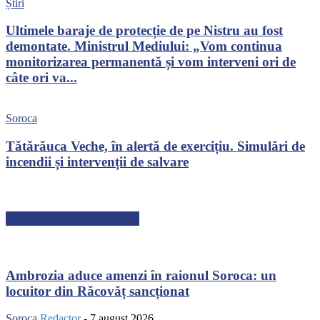
Știri
Ultimele baraje de protecție de pe Nistru au fost
demontate. Ministrul Mediului: „Vom continua
monitorizarea permanentă și vom interveni ori de
câte ori va...
Soroca
Tătărăuca Veche, în alertă de exercițiu. Simulări de
incendii și intervenții de salvare
ARTICOLE RECENTE
Ambrozia aduce amenzi în raionul Soroca: un
locuitor din Răcovăț sancționat
Soroca
Redactor
-
7 august 2026