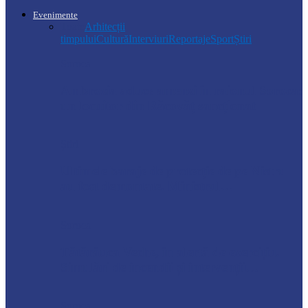
Evenimente
Toate
Arhitecții
timpului
Cultură
Interviuri
Reportaje
Sport
Știri
Soroca
Ambrozia aduce amenzi în raionul Soroca:
un locuitor din Răcovăț sancționat
Știri
Ultimele baraje de protecție de pe Nistru
au fost demontate. Ministrul…
Soroca
Tătărăuca Veche, în alertă de exercițiu.
Simulări de incendii și intervenții…
Soroca