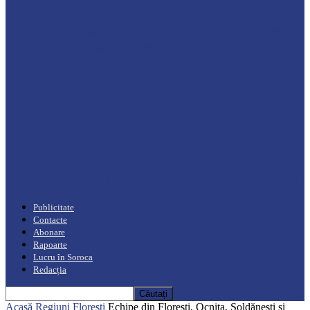
Drochia
„INIMI MICI, TALENTE MARI”(I parte)
– Un dar muzical pentru mame…
Podcast
Moro mahalajiu Podcast cu Robert Cerari
Podcast
“Moro mahalajiu” Podcast cu Marin Alla
Publicitate
Contacte
Abonare
Rapoarte
Lucru în Soroca
Redacția
Acasă
Regiuni
Florești
Echipe din Florești, Ocnița, Șoldănești și