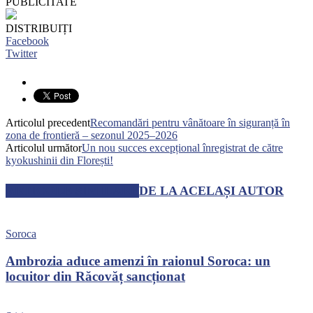
PUBLICITATE
DISTRIBUIȚI
Facebook
Twitter
Articolul precedent
Recomandări pentru vânătoare în siguranță în
zona de frontieră – sezonul 2025–2026
Articolul următor
Un nou succes excepțional înregistrat de către
kyokushinii din Florești!
ARTICOLE SIMILARE
DE LA ACELAȘI AUTOR
Soroca
Ambrozia aduce amenzi în raionul Soroca: un
locuitor din Răcovăț sancționat