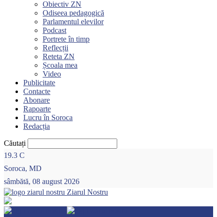
Obiectiv ZN
Odiseea pedagogică
Parlamentul elevilor
Podcast
Portrete în timp
Reflecții
Reteta ZN
Școala mea
Video
Publicitate
Contacte
Abonare
Rapoarte
Lucru în Soroca
Redacția
Căutați
19.3
C
Soroca, MD
sâmbătă, 08 august 2026
Ziarul Nostru