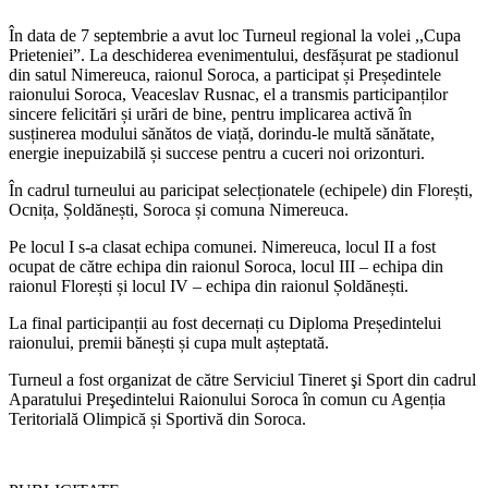
În data de 7 septembrie a avut loc Turneul regional la volei ,,Cupa
Prieteniei”. La deschiderea evenimentului, desfășurat pe stadionul
din satul Nimereuca, raionul Soroca, a participat și Președintele
raionului Soroca, Veaceslav Rusnac, el a transmis participanților
sincere felicitări și urări de bine, pentru implicarea activă în
susținerea modului sănătos de viață, dorindu-le multă sănătate,
energie inepuizabilă și succese pentru a cuceri noi orizonturi.
În cadrul turneului au paricipat selecționatele (echipele) din Florești,
Ocnița, Șoldănești, Soroca și comuna Nimereuca.
Pe locul I s-a clasat echipa comunei. Nimereuca, locul II a fost
ocupat de către echipa din raionul Soroca, locul III – echipa din
raionul Florești și locul IV – echipa din raionul Șoldănești.
La final participanții au fost decernați cu Diploma Președintelui
raionului, premii bănești și cupa mult așteptată.
Turneul a fost organizat de către Serviciul Tineret şi Sport din cadrul
Aparatului Preşedintelui Raionului Soroca în comun cu Agenția
Teritorială Olimpică și Sportivă din Soroca.