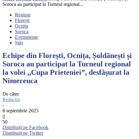
Soroca au participat la Turneul regional...
Regiuni
Florești
Ocnița
Soroca
Evenimente
Știri
Echipe din Florești, Ocnița, Șoldănești și
Soroca au participat la Turneul regional
la volei ,,Cupa Prieteniei”, desfășurat la
Nimereuca
De către
Redactor
-
8 septembrie 2025
0
50
Distribuiți pe Facebook
Distribuiți pe Twitter