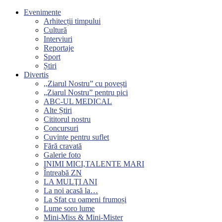
Evenimente
Arhitecții timpului
Cultură
Interviuri
Reportaje
Sport
Știri
Divertis
,,Ziarul Nostru” cu povești
„Ziarul Nostru” pentru pici
ABC-UL MEDICAL
Alte Știri
Cititorul nostru
Concursuri
Cuvinte pentru suflet
Fără cravată
Galerie foto
INIMI MICI,TALENTE MARI
Întreabă ZN
LA MULŢI ANI
La noi acasă la…
La Sfat cu oameni frumoși
Lume soro lume
Mini-Miss & Mini-Mister