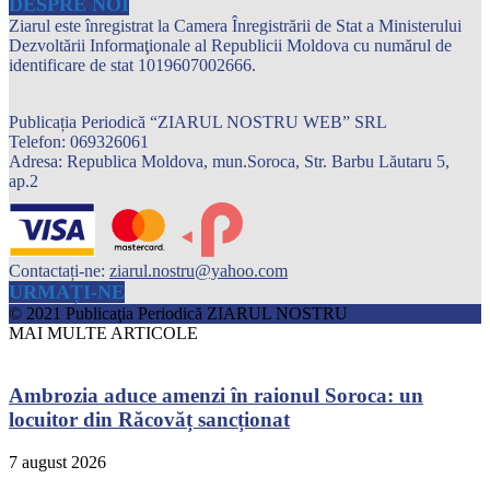
DESPRE NOI
Ziarul este înregistrat la Camera Înregistrării de Stat a Ministerului
Dezvoltării Informaţionale al Republicii Moldova cu numărul de
identificare de stat 1019607002666.
Publicația Periodică “ZIARUL NOSTRU WEB” SRL
Telefon: 069326061
Adresa: Republica Moldova, mun.Soroca, Str. Barbu Lăutaru 5,
ap.2
Contactați-ne:
ziarul.nostru@yahoo.com
URMAȚI-NE
© 2021 Publicaţia Periodică ZIARUL NOSTRU
MAI MULTE ARTICOLE
Ambrozia aduce amenzi în raionul Soroca: un
locuitor din Răcovăț sancționat
7 august 2026