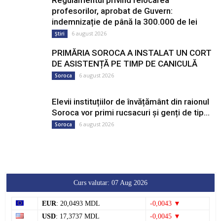
profesorilor, aprobat de Guvern:
indemnizație de până la 300.000 de lei
6 august 2026
Știri
PRIMĂRIA SOROCA A INSTALAT UN CORT
DE ASISTENȚĂ PE TIMP DE CANICULĂ
6 august 2026
Soroca
Elevii instituțiilor de învățământ din raionul
Soroca vor primi rucsacuri și genți de tip...
6 august 2026
Soroca
Curs valutar: 07 Aug 2026
EUR
: 20,0493 MDL
-0,0043 ▼
USD
: 17,3737 MDL
-0,0045 ▼