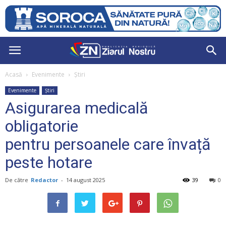
Acasă
Evenimente
Știri
Evenimente
Știri
Asigurarea medicală
obligatorie
pentru persoanele care învață
peste hotare
De către
Redactor
-
14 august 2025
39
0