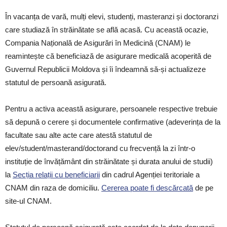
În vacanța de vară, mulți elevi, studenți, masteranzi și doctoranzi
care studiază în străinătate se află acasă. Cu această ocazie,
Compania Națională de Asigurări în Medicină (CNAM) le
reamintește că beneficiază de asigurare medicală acoperită de
Guvernul Republicii Moldova și îi îndeamnă să-și actualizeze
statutul de persoană asigurată.
Pentru a activa această asigurare, persoanele respective trebuie
să depună o cerere și documentele confirmative (adeverința de la
facultate sau alte acte care atestă statutul de
elev/student/masterand/doctorand cu frecvență la zi într-o
instituție de învățământ din străinătate și durata anului de studii)
la
Secția relații cu beneficiarii
din cadrul Agenției teritoriale a
CNAM din raza de domiciliu.
Cererea poate fi descărcată
de pe
site-ul CNAM.